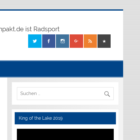
mpakt.de ist Radsport
King of the Lake 2019
Video-
Player