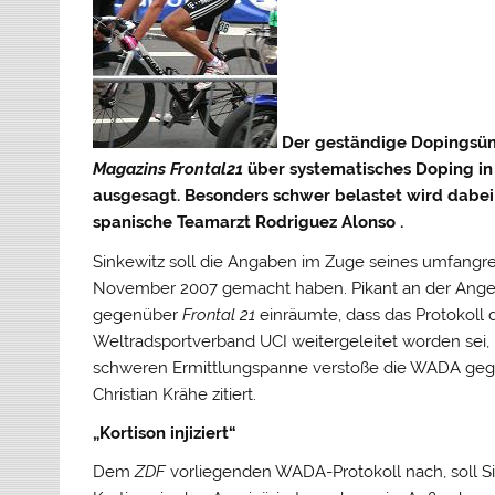
Der geständige Dopingsünd
Magazins
Frontal21
über systematisches Doping in
ausgesagt. Besonders schwer belastet wird dabe
spanische Teamarzt
Rodriguez Alonso
.
Sinkewitz soll die Angaben im Zuge seines umfangr
November 2007 gemacht haben. Pikant an der Angel
gegenüber
Frontal 21
einräumte, dass das Protokoll
Weltradsportverband UCI weitergeleitet worden sei,
schweren Ermittlungspanne verstoße die WADA gege
Christian Krähe zitiert.
„Kortison injiziert“
Dem
ZDF
vorliegenden WADA-Protokoll nach, soll S