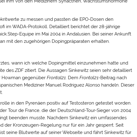
em sei ihm von den Medizinern Synacthen, Wachstumshormone
kritwerte zu messen und passten die EPO-Dosen den
fi im WADA-Protokoll. Detailliert berichtet der 28-jährige
ck.Step-Equipe im Mai 2004 in Andalusien. Bei seiner Ankunft
an mit den zugehörigen Dopingpräparaten erhalten.
rztes, wann ich welche Dopingmittel einzunehmen hatte und
eite des
ZDF
zitiert. Die Aussagen Sinkewitz seien sehr detailliert
tär Howman gegenüber
Frontal21
. Dem
Frontal21
-Beitrag nach
 spanischen Mediziner Manuel Rodriguez Alonso handeln. Dieser
t.
trolle in den Pyrenäen positiv auf Testosteron getestet worden.
er Tour de France, die der Deutschland-Tour-Sieger von 2004
dingt beenden musste. Nachdem Sinkewitz ein umfassendes
d der Kronzeugen-Regelung nur für ein Jahr gesperrt. Seit
list seine Blutwerte auf seiner Webseite und fährt Sinkewitz für