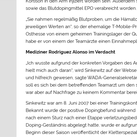
Kortison in den Arm injiziert worden sein. Außerd
sowie das Blutdopingmittel EPO verabreicht worden.
„Sie nahmen regelmäßig Blutproben, um die Hämato
jeweiligen Werten an“, so der ehemalige T-Mobile-Pro
Osthesse von einem geheimen Trainingslager der Qui
habe er von einem der Teamärzte einen Einnahmepl
Mediziner Rodriguez Alonso im Verdacht
„Ich wusste aufgrund der konkreten Vorgaben des A
hielt mich auch daran“, wird Sinkewitz auf der Webs
und hilfreich gewesen, sagte WADA-Generalsekre
soll es sich bei dem betreffenden Teamarzt um den
war aber auf Nachfrage zu keinem Kommentar berei
Sinkewitz war am 8. Juni 2007 bei einer Trainingskon
Bekannt wurde der positive Dopingbefund während d
nach einem Sturz nach einer Etappe verletzungsbe
Doping-Geständnis abgelegt hatte, wurde er aufgrun
Beginn dieser Saison veröffentlicht der Kletterspezia