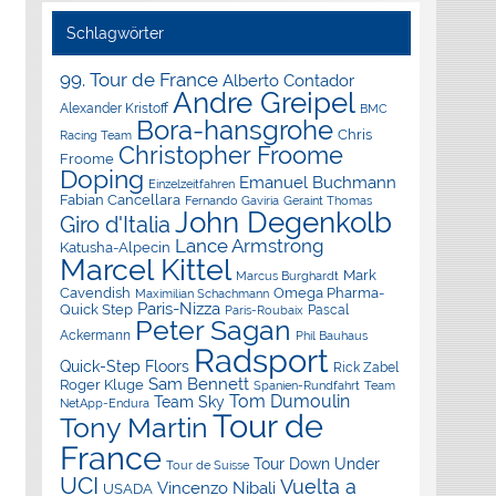
Schlagwörter
99. Tour de France
Alberto Contador
Andre Greipel
Alexander Kristoff
BMC
Bora-hansgrohe
Chris
Racing Team
Christopher Froome
Froome
Doping
Emanuel Buchmann
Einzelzeitfahren
Fabian Cancellara
Geraint Thomas
Fernando Gaviria
John Degenkolb
Giro d'Italia
Lance Armstrong
Katusha-Alpecin
Marcel Kittel
Mark
Marcus Burghardt
Cavendish
Omega Pharma-
Maximilian Schachmann
Paris-Nizza
Quick Step
Pascal
Paris-Roubaix
Peter Sagan
Ackermann
Phil Bauhaus
Radsport
Quick-Step Floors
Rick Zabel
Sam Bennett
Roger Kluge
Spanien-Rundfahrt
Team
Tom Dumoulin
Team Sky
NetApp-Endura
Tour de
Tony Martin
France
Tour Down Under
Tour de Suisse
UCI
Vuelta a
Vincenzo Nibali
USADA