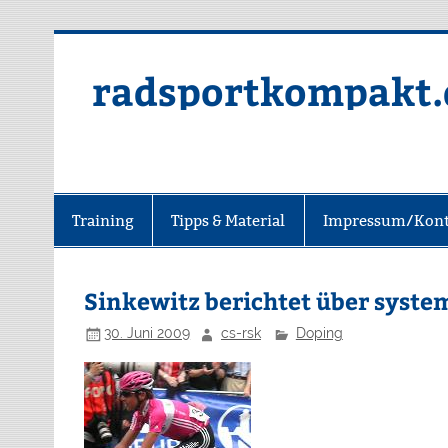
radsportkompakt.
Training
Tipps & Material
Impressum/Kont
Sinkewitz berichtet über syste
30. Juni 2009
cs-rsk
Doping