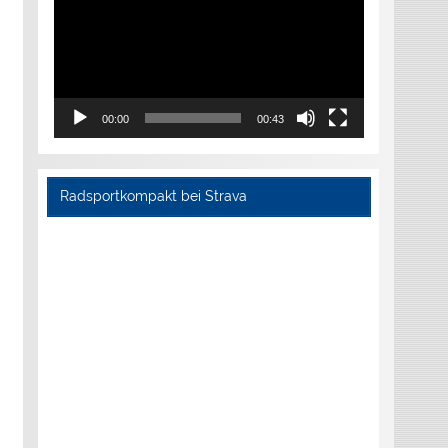
00:00
00:43
Radsportkompakt bei Strava