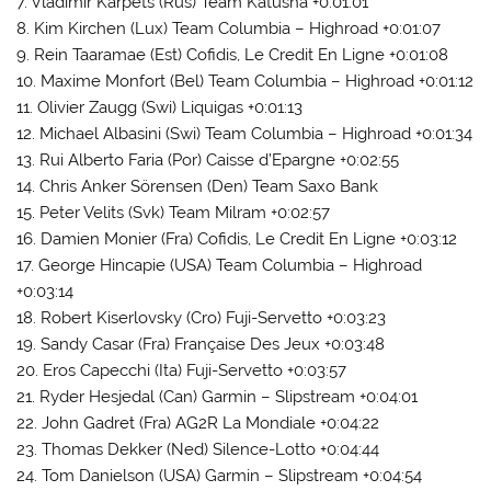
7. Vladimir Karpets (Rus) Team Katusha +0:01:01
8. Kim Kirchen (Lux) Team Columbia – Highroad +0:01:07
9. Rein Taaramae (Est) Cofidis, Le Credit En Ligne +0:01:08
10. Maxime Monfort (Bel) Team Columbia – Highroad +0:01:12
11. Olivier Zaugg (Swi) Liquigas +0:01:13
12. Michael Albasini (Swi) Team Columbia – Highroad +0:01:34
13. Rui Alberto Faria (Por) Caisse d’Epargne +0:02:55
14. Chris Anker Sörensen (Den) Team Saxo Bank
15. Peter Velits (Svk) Team Milram +0:02:57
16. Damien Monier (Fra) Cofidis, Le Credit En Ligne +0:03:12
17. George Hincapie (USA) Team Columbia – Highroad
+0:03:14
18. Robert Kiserlovsky (Cro) Fuji-Servetto +0:03:23
19. Sandy Casar (Fra) Française Des Jeux +0:03:48
20. Eros Capecchi (Ita) Fuji-Servetto +0:03:57
21. Ryder Hesjedal (Can) Garmin – Slipstream +0:04:01
22. John Gadret (Fra) AG2R La Mondiale +0:04:22
23. Thomas Dekker (Ned) Silence-Lotto +0:04:44
24. Tom Danielson (USA) Garmin – Slipstream +0:04:54