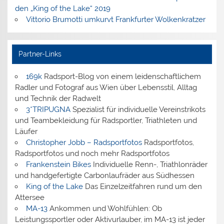
den „King of the Lake“ 2019
Vittorio Brumotti umkurvt Frankfurter Wolkenkratzer
Partner-Links
169k
Radsport-Blog von einem leidenschaftlichem
Radler und Fotograf aus Wien über Lebensstil, Alltag
und Technik der Radwelt
3*TRIPUGNA
Spezialist für individuelle Vereinstrikots
und Teambekleidung für Radsportler, Triathleten und
Läufer
Christopher Jobb – Radsportfotos
Radsportfotos,
Radsportfotos und noch mehr Radsportfotos
Frankenstein Bikes
Individuelle Renn-, Triathlonräder
und handgefertigte Carbonlaufräder aus Südhessen
King of the Lake
Das Einzelzeitfahren rund um den
Attersee
MA-13
Ankommen und Wohlfühlen: Ob
Leistungssportler oder Aktivurlauber, im MA-13 ist jeder