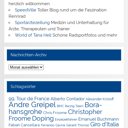
herzlich willkommen.
SpeedVille
Toller Blog rund um die Faszination
Rennrad
Sportärztezeitung
Medizin und Unterhaltung für
Ärzte, Therapeuten und Trainer
World of Tana Hell
Schöne Radsportfotos und mehr
Nachrichten-Archiv
Nachrichten-
Archiv
Schlagwörter
99. Tour de France
Alberto Contador
Alexander Kristoff
Andre Greipel
Bora-
BMC Racing Team
hansgrohe
Christopher
Chris Froome
Doping
Froome
Emanuel Buchmann
Einzelzeitfahren
Giro d'Italia
Fabian Cancellara
Geraint Thomas
Fernando Gaviria