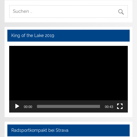
King of the Lake 2019
Video-
Player
00:00
00:43
Radsportkompakt bei Strava