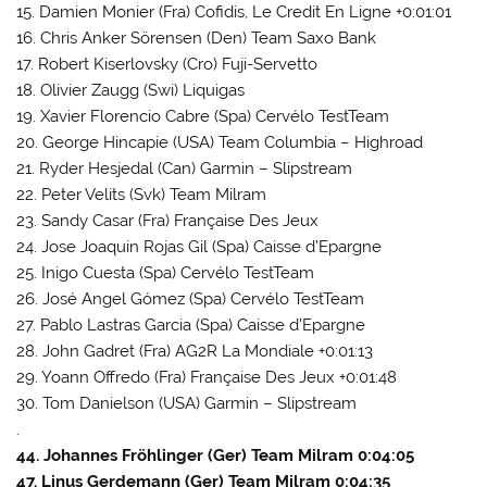
15. Damien Monier (Fra) Cofidis, Le Credit En Ligne +0:01:01
16. Chris Anker Sörensen (Den) Team Saxo Bank
17. Robert Kiserlovsky (Cro) Fuji-Servetto
18. Olivier Zaugg (Swi) Liquigas
19. Xavier Florencio Cabre (Spa) Cervélo TestTeam
20. George Hincapie (USA) Team Columbia – Highroad
21. Ryder Hesjedal (Can) Garmin – Slipstream
22. Peter Velits (Svk) Team Milram
23. Sandy Casar (Fra) Française Des Jeux
24. Jose Joaquin Rojas Gil (Spa) Caisse d’Epargne
25. Inigo Cuesta (Spa) Cervélo TestTeam
26. José Angel Gómez (Spa) Cervélo TestTeam
27. Pablo Lastras Garcia (Spa) Caisse d’Epargne
28. John Gadret (Fra) AG2R La Mondiale +0:01:13
29. Yoann Offredo (Fra) Française Des Jeux +0:01:48
30. Tom Danielson (USA) Garmin – Slipstream
.
44. Johannes Fröhlinger (Ger) Team Milram 0:04:05
47. Linus Gerdemann (Ger) Team Milram 0:04:35