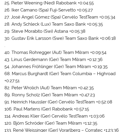
25. Pieter Weening (Ned) Rabobank +0:04:55
26. Iker Camano (Spa) Fuji-Servetto +0:05:27
27. José Angel Gómez (Spa) Cervélo TestTeam +0:05:34
28. Andy Schleck (Lux) Team Saxo Bank +0:05:35
29. Steve Morabito (Swi) Astana +0:05:38
30. Gustav Erik Larsson (Swe) Team Saxo Bank +0:06:18
.
40. Thomas Rohregger (Aut) Team Milram +0:09:54
43. Linus Gerdemann (Ger) Team Milram +0:12:36
54. Johannes Fröhlinger (Ger) Team Milram +0:19:35
68. Marcus Burghardt (Ger) Team Columbia – Highroad
+0:27:51
82. Peter Wrolich (Aut) Team Milram +0:42:35
89. Ronny Scholz (Ger) Team Milram +0:47:23
91. Heinrich Haussler (Ger) Cervélo TestTeam +0:52:08
106. Paul Martens (Ger) Rabobank +0:57:15
114. Andreas Klier (Ger) Cervélo TestTeam +1:03:06
120. Björn Schröder (Ger) Team Milram +1:12:35
133. René Weissinger (Ger) Vorarlberg – Corratec +1:23:36