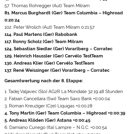
57. Thomas Rohregger (Aut) Team Milram
81. Marcus Burghardt (Ger) Team Columbia – Highroad
0:20:24
102. Peter Wrolich (Aut) Team Milram 0:21:57
114. Paul Martens (Ger) Rabobank
117. Ronny Scholz (Ger) Team Milram
124. Sébastian Siedler (Ger) Vorarlberg – Corratec
129. Heinrich Haussler (Ger) Cervélo TestTeam
130. Andreas Klier (Ger) Cervélo TestTeam
137. René Weissinger (Ger) Vorarlberg – Corratec
Gesamtwertung nach der 8. Etappe:
1. Tadej Valjavec (Slo) AG2R La Mondiale 32:19:48 Stunden
2. Fabian Cancellara (Swi) Team Saxo Bank +0:00:04
3. Roman Kreuziger (Cze) Liquigas +0:00:28
4. Tony Martin (Ger) Team Columbia – Highroad +0:00:39
5. Andreas Klöden (Ger) Astana +0:00:45
6. Damiano Cunego (Ita) Lampre – N.G.C. +0:00:54