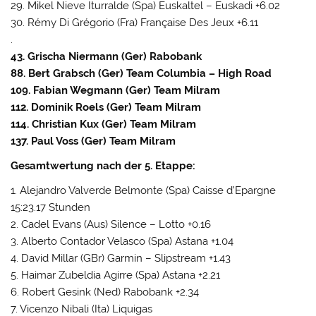
29. Mikel Nieve Iturralde (Spa) Euskaltel – Euskadi +6.02
30. Rémy Di Grégorio (Fra) Française Des Jeux +6.11
.
43. Grischa Niermann (Ger) Rabobank
88. Bert Grabsch (Ger) Team Columbia – High Road
109. Fabian Wegmann (Ger) Team Milram
112. Dominik Roels (Ger) Team Milram
114. Christian Kux (Ger) Team Milram
137. Paul Voss (Ger) Team Milram
Gesamtwertung nach der 5. Etappe:
1. Alejandro Valverde Belmonte (Spa) Caisse d’Epargne
15:23.17 Stunden
2. Cadel Evans (Aus) Silence – Lotto +0.16
3. Alberto Contador Velasco (Spa) Astana +1.04
4. David Millar (GBr) Garmin – Slipstream +1.43
5. Haimar Zubeldia Agirre (Spa) Astana +2.21
6. Robert Gesink (Ned) Rabobank +2.34
7. Vicenzo Nibali (Ita) Liquigas