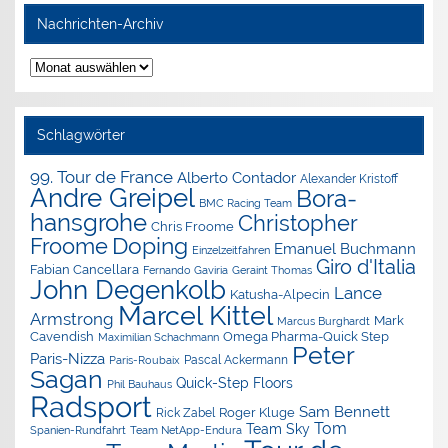
Nachrichten-Archiv
Nachrichten-
Archiv
Schlagwörter
99. Tour de France
Alberto Contador
Alexander Kristoff
Andre Greipel
Bora-
BMC Racing Team
hansgrohe
Christopher
Chris Froome
Doping
Froome
Emanuel Buchmann
Einzelzeitfahren
Giro d'Italia
Fabian Cancellara
Geraint Thomas
Fernando Gaviria
John Degenkolb
Lance
Katusha-Alpecin
Marcel Kittel
Armstrong
Mark
Marcus Burghardt
Cavendish
Omega Pharma-Quick Step
Maximilian Schachmann
Peter
Paris-Nizza
Pascal Ackermann
Paris-Roubaix
Sagan
Quick-Step Floors
Phil Bauhaus
Radsport
Sam Bennett
Roger Kluge
Rick Zabel
Tom
Team Sky
Spanien-Rundfahrt
Team NetApp-Endura