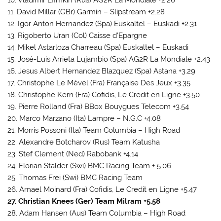
11. David Millar (GBr) Garmin – Slipstream +2.28
12. Igor Anton Hernandez (Spa) Euskaltel – Euskadi +2.31
13. Rigoberto Uran (Col) Caisse d’Epargne
14. Mikel Astarloza Charreau (Spa) Euskaltel – Euskadi
15. José-Luis Arrieta Lujambio (Spa) AG2R La Mondiale +2.43
16. Jesus Albert Hernandez Blazquez (Spa) Astana +3.29
17. Christophe Le Mével (Fra) Française Des Jeux +3.35
18. Christophe Kern (Fra) Cofidis, Le Credit en Ligne +3.50
19. Pierre Rolland (Fra) BBox Bouygues Telecom +3.54
20. Marco Marzano (Ita) Lampre – N.G.C +4.08
21. Morris Possoni (Ita) Team Columbia – High Road
22. Alexandre Botcharov (Rus) Team Katusha
23. Stef Clement (Ned) Rabobank +4.14
24. Florian Stalder (Swi) BMC Racing Team + 5.06
25. Thomas Frei (Swi) BMC Racing Team
26. Amael Moinard (Fra) Cofidis, Le Credit en Ligne +5.47
27. Christian Knees (Ger) Team Milram +5.58
28. Adam Hansen (Aus) Team Columbia – High Road