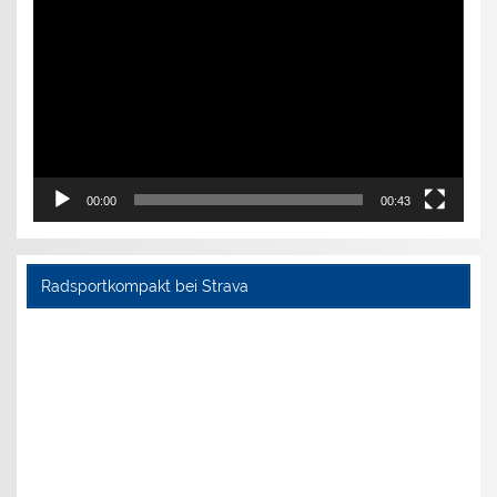
Player
00:00
00:43
Radsportkompakt bei Strava