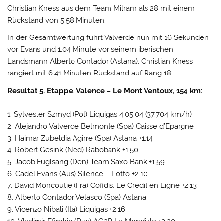
Christian Kness aus dem Team Milram als 28 mit einem
Rückstand von 5:58 Minuten.
In der Gesamtwertung führt Valverde nun mit 16 Sekunden
vor Evans und 1:04 Minute vor seinem iberischen
Landsmann Alberto Contador (Astana). Christian Kness
rangiert mit 6:41 Minuten Rückstand auf Rang 18.
Resultat 5. Etappe, Valence – Le Mont Ventoux, 154 km:
1. Sylvester Szmyd (Pol) Liquigas 4.05.04 (37.704 km/h)
2. Alejandro Valverde Belmonte (Spa) Caisse d’Epargne
3. Haimar Zubeldia Agirre (Spa) Astana +1.14
4. Robert Gesink (Ned) Rabobank +1.50
5. Jacob Fuglsang (Den) Team Saxo Bank +1.59
6. Cadel Evans (Aus) Silence – Lotto +2.10
7. David Moncoutié (Fra) Cofidis, Le Credit en Ligne +2.13
8. Alberto Contador Velasco (Spa) Astana
9. Vicenzo Nibali (Ita) Liquigas +2.16
10. Vladimir Efimkin (Rus) AG2R La Mondiale +2.20