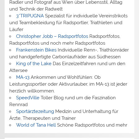
Radler und Fotograf aus Wien über Lebensstil, Alltag
und Technik der Radwelt
3*TRIPUGNA
Spezialist für individuelle Vereinstrikots
und Teambekleidung für Radsportler, Triathleten und
Läufer
Christopher Jobb – Radsportfotos
Radsportfotos,
Radsportfotos und noch mehr Radsportfotos
Frankenstein Bikes
Individuelle Renn-, Triathlonräder
und handgefertigte Carbonlaufräder aus Südhessen
King of the Lake
Das Einzelzeitfahren rund um den
Attersee
MA-13
Ankommen und Wohlfühlen: Ob
Leistungssportler oder Aktivurlauber, im MA-13 ist jeder
herzlich willkommen.
SpeedVille
Toller Blog rund um die Faszination
Rennrad
Sportärztezeitung
Medizin und Unterhaltung für
Ärzte, Therapeuten und Trainer
World of Tana Hell
Schöne Radsportfotos und mehr