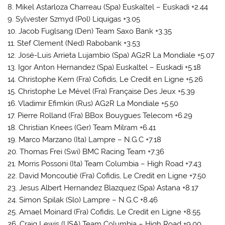
8. Mikel Astarloza Charreau (Spa) Euskaltel – Euskadi +2.44
9. Sylvester Szmyd (Pol) Liquigas +3.05
10. Jacob Fuglsang (Den) Team Saxo Bank +3.35
11. Stef Clement (Ned) Rabobank +3.53
12. José-Luis Arrieta Lujambio (Spa) AG2R La Mondiale +5.07
13. Igor Anton Hernandez (Spa) Euskaltel – Euskadi +5.18
14. Christophe Kern (Fra) Cofidis, Le Credit en Ligne +5.26
15. Christophe Le Mével (Fra) Française Des Jeux +5.39
16. Vladimir Efimkin (Rus) AG2R La Mondiale +5.50
17. Pierre Rolland (Fra) BBox Bouygues Telecom +6.29
18. Christian Knees (Ger) Team Milram +6.41
19. Marco Marzano (Ita) Lampre – N.G.C +7.18
20. Thomas Frei (Swi) BMC Racing Team +7.36
21. Morris Possoni (Ita) Team Columbia – High Road +7.43
22. David Moncoutié (Fra) Cofidis, Le Credit en Ligne +7.50
23. Jesus Albert Hernandez Blazquez (Spa) Astana +8.17
24. Simon Spilak (Slo) Lampre – N.G.C +8.46
25. Amael Moinard (Fra) Cofidis, Le Credit en Ligne +8.55
26. Craig Lewis (USA) Team Columbia – High Road +9.00