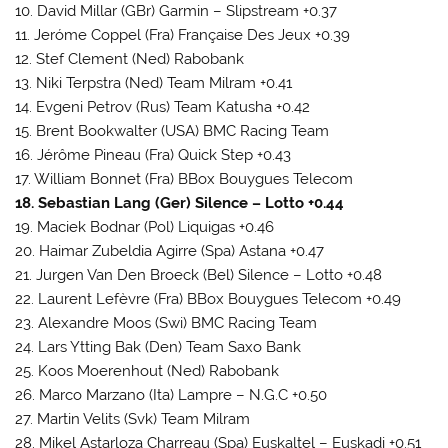
10. David Millar (GBr) Garmin – Slipstream +0.37
11. Jeróme Coppel (Fra) Française Des Jeux +0.39
12. Stef Clement (Ned) Rabobank
13. Niki Terpstra (Ned) Team Milram +0.41
14. Evgeni Petrov (Rus) Team Katusha +0.42
15. Brent Bookwalter (USA) BMC Racing Team
16. Jérôme Pineau (Fra) Quick Step +0.43
17. William Bonnet (Fra) BBox Bouygues Telecom
18. Sebastian Lang (Ger) Silence – Lotto +0.44
19. Maciek Bodnar (Pol) Liquigas +0.46
20. Haimar Zubeldia Agirre (Spa) Astana +0.47
21. Jurgen Van Den Broeck (Bel) Silence – Lotto +0.48
22. Laurent Lefèvre (Fra) BBox Bouygues Telecom +0.49
23. Alexandre Moos (Swi) BMC Racing Team
24. Lars Ytting Bak (Den) Team Saxo Bank
25. Koos Moerenhout (Ned) Rabobank
26. Marco Marzano (Ita) Lampre – N.G.C +0.50
27. Martin Velits (Svk) Team Milram
28. Mikel Astarloza Charreau (Spa) Euskaltel – Euskadi +0.51