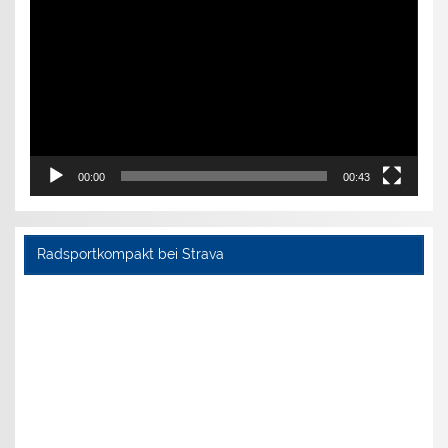
00:00
00:43
Radsportkompakt bei Strava