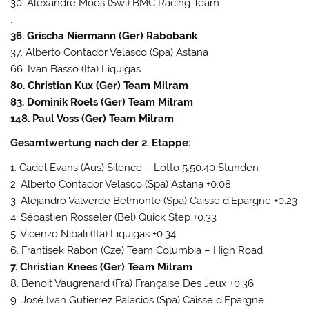
30. Alexandre Moos (Swi) BMC Racing Team
.
36. Grischa Niermann (Ger) Rabobank
37. Alberto Contador Velasco (Spa) Astana
66. Ivan Basso (Ita) Liquigas
80. Christian Kux (Ger) Team Milram
83. Dominik Roels (Ger) Team Milram
148. Paul Voss (Ger) Team Milram
Gesamtwertung nach der 2. Etappe:
1. Cadel Evans (Aus) Silence – Lotto 5:50.40 Stunden
2. Alberto Contador Velasco (Spa) Astana +0.08
3. Alejandro Valverde Belmonte (Spa) Caisse d’Epargne +0.23
4. Sébastien Rosseler (Bel) Quick Step +0.33
5. Vicenzo Nibali (Ita) Liquigas +0.34
6. Frantisek Rabon (Cze) Team Columbia – High Road
7. Christian Knees (Ger) Team Milram
8. Benoit Vaugrenard (Fra) Française Des Jeux +0.36
9. José Ivan Gutierrez Palacios (Spa) Caisse d’Epargne