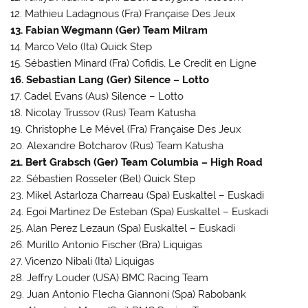
12. Mathieu Ladagnous (Fra) Française Des Jeux
13. Fabian Wegmann (Ger) Team Milram
14. Marco Velo (Ita) Quick Step
15. Sébastien Minard (Fra) Cofidis, Le Credit en Ligne
16. Sebastian Lang (Ger) Silence – Lotto
17. Cadel Evans (Aus) Silence – Lotto
18. Nicolay Trussov (Rus) Team Katusha
19. Christophe Le Mével (Fra) Française Des Jeux
20. Alexandre Botcharov (Rus) Team Katusha
21. Bert Grabsch (Ger) Team Columbia – High Road
22. Sébastien Rosseler (Bel) Quick Step
23. Mikel Astarloza Charreau (Spa) Euskaltel – Euskadi
24. Egoi Martinez De Esteban (Spa) Euskaltel – Euskadi
25. Alan Perez Lezaun (Spa) Euskaltel – Euskadi
26. Murillo Antonio Fischer (Bra) Liquigas
27. Vicenzo Nibali (Ita) Liquigas
28. Jeffry Louder (USA) BMC Racing Team
29. Juan Antonio Flecha Giannoni (Spa) Rabobank