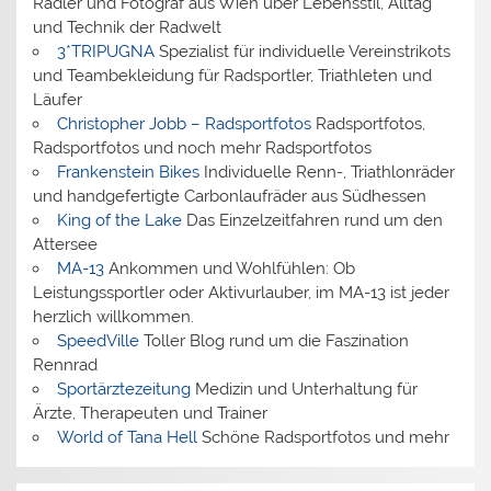
Radler und Fotograf aus Wien über Lebensstil, Alltag
und Technik der Radwelt
3*TRIPUGNA
Spezialist für individuelle Vereinstrikots
und Teambekleidung für Radsportler, Triathleten und
Läufer
Christopher Jobb – Radsportfotos
Radsportfotos,
Radsportfotos und noch mehr Radsportfotos
Frankenstein Bikes
Individuelle Renn-, Triathlonräder
und handgefertigte Carbonlaufräder aus Südhessen
King of the Lake
Das Einzelzeitfahren rund um den
Attersee
MA-13
Ankommen und Wohlfühlen: Ob
Leistungssportler oder Aktivurlauber, im MA-13 ist jeder
herzlich willkommen.
SpeedVille
Toller Blog rund um die Faszination
Rennrad
Sportärztezeitung
Medizin und Unterhaltung für
Ärzte, Therapeuten und Trainer
World of Tana Hell
Schöne Radsportfotos und mehr