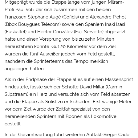
Mitgeprägt wurde die Etappe lange vom jungen Milram-
Profi Paul Voß, der sich zusammen mit den beiden
Franzosen Stephane Augé (Cofidis) und Alexandre Pichot
(Bbox Bouygues Telecom) sowie den Spaniern Inaki Isasi
(Euskaltel) und Héctor González (Fuji-Servetto) abgesetzt
hatte und einen Vorsprung von bis zu zehn Minuten
herausfahren konnte. Gut 20 Kilometer vor dem Ziel
wurden die fünf Ausreißer jedoch vom Feld gestellt,
nachdem die Sprinterteams das Tempo merklich
angezogen hatten.
Als in der Endphase der Etappe alles auf einen Massensprint
hindeutete, fasste sich der Schotte David Millar (Garmin-
Slipstream) ein Herz und versuchte sich vom Feld absetzen
und die Etappe als Solist zu entscheiden. Erst wenige Meter
vor dem Ziel wurde der Zeitfahrspezialist von den
heraneilenden Sprintern mit Boonen als Lokomotive
gestellt.
In der Gesamtwertung führt weiterhin Auftakt-Sieger Cadel