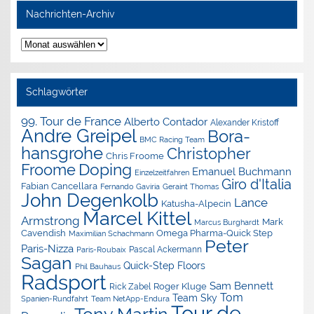
Nachrichten-Archiv
Nachrichten-
Archiv
Schlagwörter
99. Tour de France
Alberto Contador
Alexander Kristoff
Andre Greipel
Bora-
BMC Racing Team
hansgrohe
Christopher
Chris Froome
Doping
Froome
Emanuel Buchmann
Einzelzeitfahren
Giro d'Italia
Fabian Cancellara
Geraint Thomas
Fernando Gaviria
John Degenkolb
Lance
Katusha-Alpecin
Marcel Kittel
Armstrong
Mark
Marcus Burghardt
Cavendish
Omega Pharma-Quick Step
Maximilian Schachmann
Peter
Paris-Nizza
Pascal Ackermann
Paris-Roubaix
Sagan
Quick-Step Floors
Phil Bauhaus
Radsport
Sam Bennett
Roger Kluge
Rick Zabel
Tom
Team Sky
Spanien-Rundfahrt
Team NetApp-Endura
Tour de