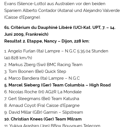
Evans (Silence-Lotto) aus Australien vor den beiden
Spaniern Alberto Contador (Astana) und Alejandro Valverde
(Caisse d’Epargne).
61. Critérium du Dauphiné Libéré (UCI-Kat. UPT, 7. – 14.
Juni 2009, Frankreich)
Resultat 2. Etappe, Nancy – Dijon, 228 km:
1. Angelo Furlan (Ita) Lampre – N.G.C 5:35.04 Stunden
(40.828 km/h)
2. Markus Zberg (Swi) BMC Racing Team
3. Tom Boonen (Bel) Quick Step
4. Marco Bandiera (Ita) Lampre – N.G.C
5. Marcel Sieberg (Ger) Team Columbia – High Road
6. Nicolas Roche (Irl) AG2R La Mondiale
7. Gert Steegmans (Bel) Team Katusha
8. Arnaud Coyot (Fra) Caisse d’Epargne
9. David Millar (GBr) Garmin – Slipstream
10. Christian Knees (Ger) Team Milram
11. Yukiya Arashiro (Jpn) BBox Bouygues Telecom