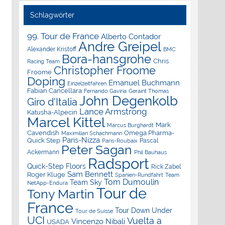
Schlagwörter
99. Tour de France
Alberto Contador
Andre Greipel
Alexander Kristoff
BMC
Bora-hansgrohe
Chris
Racing Team
Christopher Froome
Froome
Doping
Emanuel Buchmann
Einzelzeitfahren
Fabian Cancellara
Geraint Thomas
Fernando Gaviria
John Degenkolb
Giro d'Italia
Lance Armstrong
Katusha-Alpecin
Marcel Kittel
Mark
Marcus Burghardt
Cavendish
Omega Pharma-
Maximilian Schachmann
Paris-Nizza
Quick Step
Pascal
Paris-Roubaix
Peter Sagan
Ackermann
Phil Bauhaus
Radsport
Quick-Step Floors
Rick Zabel
Sam Bennett
Roger Kluge
Spanien-Rundfahrt
Team
Tom Dumoulin
Team Sky
NetApp-Endura
Tour de
Tony Martin
France
Tour Down Under
Tour de Suisse
UCI
Vuelta a
Vincenzo Nibali
USADA