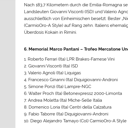
Nach 183,7 Kilometern durch die Emilia-Romagna setzt
Landsleuten Giovanni Visconti (ISD) und Valerio Agnol
ausschließlich von Einheimischen besetzt. Bester „
(CarmioOro-A Style) auf Rang zehn. Italiens ehemali
Überdosis Kokain in Rimini.
6. Memorial Marco Pantani – Trofeo Mercatone Uno (U
1. Roberto Ferrari (Ita) LPR Brakes-Farnese Vini
2. Giovanni Visconti (Ita) ISD
3. Valerio Agnoli (Ita) Liquigas
4. Francesco Ginanni (Ita) Diquigiovanni-Androni
5. Simone Ponzi (Ita) Lampre-NGC
6. Walter Proch (Ita) Betonexpressz 2000-Limonta
7. Andrea Moletta (Ita) Miche-Selle Italia
8. Domenico Loria (Ita) Centri della Calzatura
9. Fabio Taborre (Ita) Diquigiovanni-Androni
10. Diego Alejandro Tamayo (Col) CarmioOro-A Style