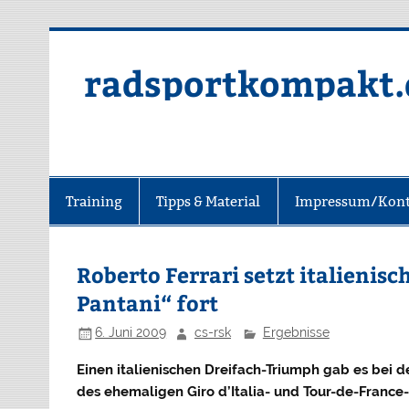
radsportkompakt.
Training
Tipps & Material
Impressum/Kont
Roberto Ferrari setzt italienis
Pantani“ fort
6. Juni 2009
cs-rsk
Ergebnisse
Einen italienischen Dreifach-Triumph gab es bei 
des ehemaligen Giro d’Italia- und Tour-de-France