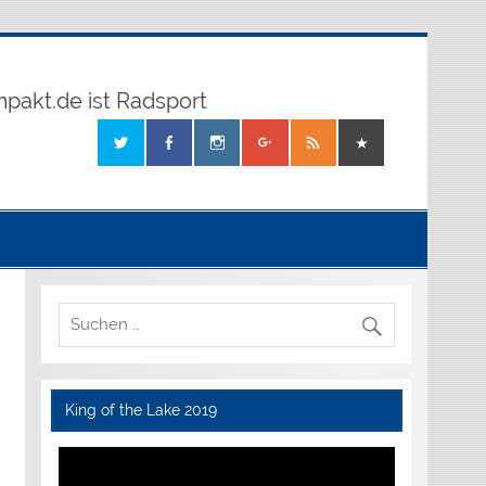
mpakt.de ist Radsport
King of the Lake 2019
Video-
Player