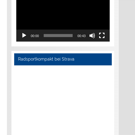
00:00
00:43
Radsportkompakt bei Strava