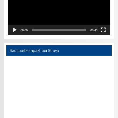
00:00
00:43
Radsportkompakt bei Strava