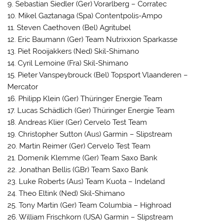
9. Sebastian Siedler (Ger) Vorarlberg – Corratec
10. Mikel Gaztanaga (Spa) Contentpolis-Ampo
11. Steven Caethoven (Bel) Agritubel
12. Eric Baumann (Ger) Team Nutrixxion Sparkasse
13. Piet Rooijakkers (Ned) Skil-Shimano
14. Cyril Lemoine (Fra) Skil-Shimano
15. Pieter Vanspeybrouck (Bel) Topsport Vlaanderen –
Mercator
16. Philipp Klein (Ger) Thüringer Energie Team
17. Lucas Schädlich (Ger) Thüringer Energie Team
18. Andreas Klier (Ger) Cervelo Test Team
19. Christopher Sutton (Aus) Garmin – Slipstream
20. Martin Reimer (Ger) Cervelo Test Team
21. Domenik Klemme (Ger) Team Saxo Bank
22. Jonathan Bellis (GBr) Team Saxo Bank
23. Luke Roberts (Aus) Team Kuota – Indeland
24. Theo Eltink (Ned) Skil-Shimano
25. Tony Martin (Ger) Team Columbia – Highroad
26. William Frischkorn (USA) Garmin – Slipstream