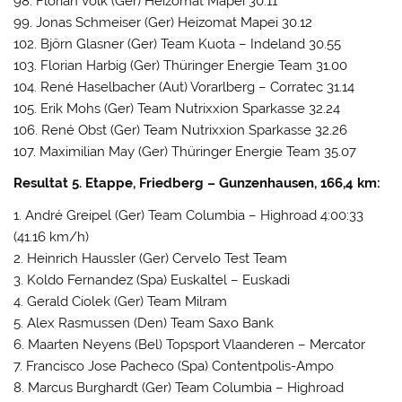
98. Florian Volk (Ger) Heizomat Mapei 30.11
99. Jonas Schmeiser (Ger) Heizomat Mapei 30.12
102. Björn Glasner (Ger) Team Kuota – Indeland 30.55
103. Florian Harbig (Ger) Thüringer Energie Team 31.00
104. René Haselbacher (Aut) Vorarlberg – Corratec 31.14
105. Erik Mohs (Ger) Team Nutrixxion Sparkasse 32.24
106. René Obst (Ger) Team Nutrixxion Sparkasse 32.26
107. Maximilian May (Ger) Thüringer Energie Team 35.07
Resultat 5. Etappe, Friedberg – Gunzenhausen, 166,4 km:
1. André Greipel (Ger) Team Columbia – Highroad 4:00:33
(41.16 km/h)
2. Heinrich Haussler (Ger) Cervelo Test Team
3. Koldo Fernandez (Spa) Euskaltel – Euskadi
4. Gerald Ciolek (Ger) Team Milram
5. Alex Rasmussen (Den) Team Saxo Bank
6. Maarten Neyens (Bel) Topsport Vlaanderen – Mercator
7. Francisco Jose Pacheco (Spa) Contentpolis-Ampo
8. Marcus Burghardt (Ger) Team Columbia – Highroad