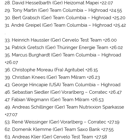
28. David Hesselbarth (Ger) Heizomat Mapei +22.07
29. Tony Martin (Ger) Team Columbia – Highroad +24.55
30. Bert Grabsch (Ger) Team Columbia – Highroad +25.20
31. André Greipel (Ger) Team Columbia – Highroad +25.42
.
33. Heinrich Haussler (Ger) Cervelo Test Team +26.00
34. Patrick Gretsch (Ger) Thüringer Energie Team +26.02
35. Marcus Burghardt (Ger) Team Columbia – Highroad
+26.07
36. Christophe Moreau (Fra) Agritubel +26.15
39. Christian Knees (Ger) Team Milram +26.23
43. George Hincapie (USA) Team Columbia – Highroad
46. Sebastian Siedler (Ger) Vorarlberg – Corratec +26.47
47. Fabian Wegmann (Ger) Team Milram +26.53
49. Andreas Schillinger (Ger) Team Nutrixxion Sparkasse
+27.07
53. René Weissinger (Ger) Vorarlberg – Corratec +27.19
62. Domenik Klemme (Ger) Team Saxo Bank +27.55
63. Andreas Klier (Ger) Cervelo Test Team +27.58