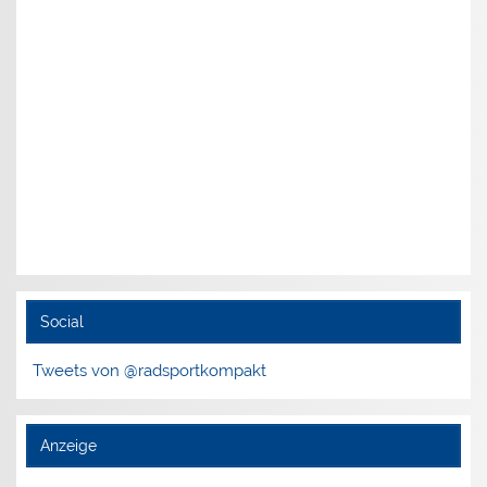
Social
Tweets von @radsportkompakt
Anzeige