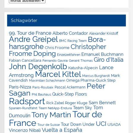
Archiv
Schlagwörter
99. Tour de France
Alberto Contador
Alexander Kristoff
Andre Greipel
Bora-
BMC Racing Team
hansgrohe
Christopher
Chris Froome
Doping
Froome
Emanuel Buchmann
Einzelzeitfahren
Giro d'Italia
Fabian Cancellara
Geraint Thomas
Fernando Gaviria
John Degenkolb
Lance
Katusha-Alpecin
Marcel Kittel
Armstrong
Mark
Marcus Burghardt
Cavendish
Omega Pharma-Quick Step
Maximilian Schachmann
Peter
Paris-Nizza
Pascal Ackermann
Paris-Roubaix
Sagan
Quick-Step Floors
Phil Bauhaus
Radsport
Sam Bennett
Roger Kluge
Rick Zabel
Tom
Team Sky
Spanien-Rundfahrt
Team NetApp-Endura
Tour de
Tony Martin
Dumoulin
France
UCI
Tour Down Under
USADA
Tour de Suisse
Vuelta a España
Vincenzo Nibali