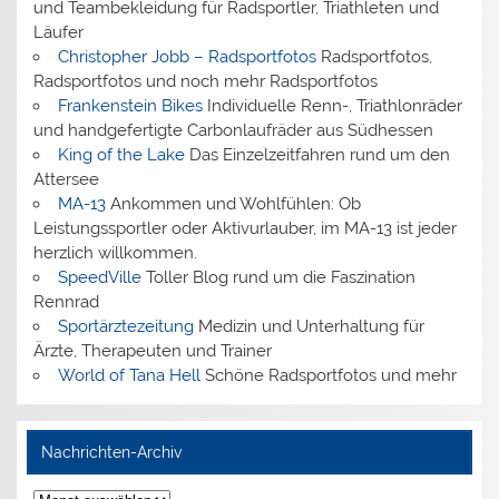
und Teambekleidung für Radsportler, Triathleten und
Läufer
Christopher Jobb – Radsportfotos
Radsportfotos,
Radsportfotos und noch mehr Radsportfotos
Frankenstein Bikes
Individuelle Renn-, Triathlonräder
und handgefertigte Carbonlaufräder aus Südhessen
King of the Lake
Das Einzelzeitfahren rund um den
Attersee
MA-13
Ankommen und Wohlfühlen: Ob
Leistungssportler oder Aktivurlauber, im MA-13 ist jeder
herzlich willkommen.
SpeedVille
Toller Blog rund um die Faszination
Rennrad
Sportärztezeitung
Medizin und Unterhaltung für
Ärzte, Therapeuten und Trainer
World of Tana Hell
Schöne Radsportfotos und mehr
Nachrichten-Archiv
Nachrichten-