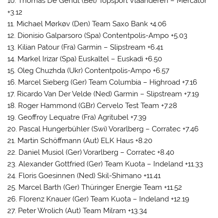
10. Thomas De Gendt (Bel) Topsport Vlaanderen – Mercator
+3.12
11. Michael Mørkøv (Den) Team Saxo Bank +4.06
12. Dionisio Galparsoro (Spa) Contentpolis-Ampo +5.03
13. Kilian Patour (Fra) Garmin – Slipstream +6.41
14. Markel Irizar (Spa) Euskaltel – Euskadi +6.50
15. Oleg Chuzhda (Ukr) Contentpolis-Ampo +6.57
16. Marcel Sieberg (Ger) Team Columbia – Highroad +7.16
17. Ricardo Van Der Velde (Ned) Garmin – Slipstream +7.19
18. Roger Hammond (GBr) Cervelo Test Team +7.28
19. Geoffroy Lequatre (Fra) Agritubel +7.39
20. Pascal Hungerbühler (Swi) Vorarlberg – Corratec +7.46
21. Martin Schöffmann (Aut) ELK Haus +8.20
22. Daniel Musiol (Ger) Vorarlberg – Corratec +8.40
23. Alexander Gottfried (Ger) Team Kuota – Indeland +11.33
24. Floris Goesinnen (Ned) Skil-Shimano +11.41
25. Marcel Barth (Ger) Thüringer Energie Team +11.52
26. Florenz Knauer (Ger) Team Kuota – Indeland +12.19
27. Peter Wrolich (Aut) Team Milram +13.34