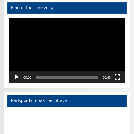
King of the Lake 2019
Video-
Player
00:00
00:43
Radsportkompakt bei Strava