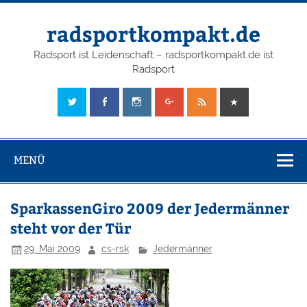
radsportkompakt.de
Radsport ist Leidenschaft – radsportkompakt.de ist
Radsport
MENÜ
SparkassenGiro 2009 der Jedermänner
steht vor der Tür
29. Mai 2009
cs-rsk
Jedermänner