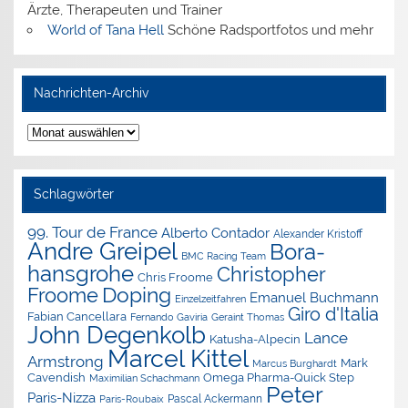
Ärzte, Therapeuten und Trainer
World of Tana Hell
Schöne Radsportfotos und mehr
Nachrichten-Archiv
Nachrichten-
Archiv
Schlagwörter
99. Tour de France
Alberto Contador
Alexander Kristoff
Andre Greipel
Bora-
BMC Racing Team
hansgrohe
Christopher
Chris Froome
Doping
Froome
Emanuel Buchmann
Einzelzeitfahren
Giro d'Italia
Fabian Cancellara
Geraint Thomas
Fernando Gaviria
John Degenkolb
Lance
Katusha-Alpecin
Marcel Kittel
Armstrong
Mark
Marcus Burghardt
Cavendish
Omega Pharma-Quick Step
Maximilian Schachmann
Peter
Paris-Nizza
Pascal Ackermann
Paris-Roubaix