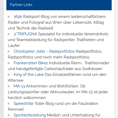
Partner-Links
169k
Radsport-Blog von einem leidenschaftlichem
Radler und Fotograf aus Wien über Lebensstil, Alltag
und Technik der Radwelt
3*TRIPUGNA
Spezialist für individuelle Vereinstrikots
und Teambekleidung für Radsportler, Triathleten und
Läufer
Christopher Jobb – Radsportfotos
Radsportfotos,
Radsportfotos und noch mehr Radsportfotos
Frankenstein Bikes
Individuelle Renn-, Triathlonräder
und handgefertigte Carbonlaufräder aus Südhessen
King of the Lake
Das Einzelzeitfahren rund um den
Attersee
MA-13
Ankommen und Wohlfühlen: Ob
Leistungssportler oder Aktivurlauber, im MA-13 ist jeder
herzlich willkommen.
SpeedVille
Toller Blog rund um die Faszination
Rennrad
Sportärztezeitung
Medizin und Unterhaltung für