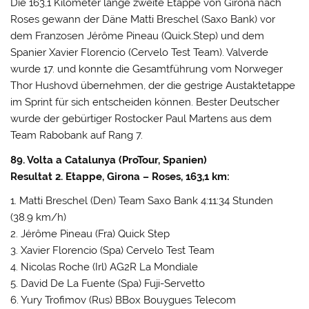
Die 163,1 Kilometer lange zweite Etappe von Girona nach
Roses gewann der Däne Matti Breschel (Saxo Bank) vor
dem Franzosen Jérôme Pineau (Quick.Step) und dem
Spanier Xavier Florencio (Cervelo Test Team). Valverde
wurde 17. und konnte die Gesamtführung vom Norweger
Thor Hushovd übernehmen, der die gestrige Austaktetappe
im Sprint für sich entscheiden können. Bester Deutscher
wurde der gebürtiger Rostocker Paul Martens aus dem
Team Rabobank auf Rang 7.
89. Volta a Catalunya (ProTour, Spanien)
Resultat 2. Etappe, Girona – Roses, 163,1 km:
1. Matti Breschel (Den) Team Saxo Bank 4:11:34 Stunden
(38.9 km/h)
2. Jérôme Pineau (Fra) Quick Step
3. Xavier Florencio (Spa) Cervelo Test Team
4. Nicolas Roche (Irl) AG2R La Mondiale
5. David De La Fuente (Spa) Fuji-Servetto
6. Yury Trofimov (Rus) BBox Bouygues Telecom