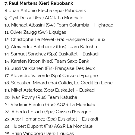
7. Paul Martens (Ger) Rabobank
8. Juan Antonio Flecha (Spa) Rabobank
9. Cyril Dessel (Fra) AG2R La Mondiale
10. Michael Albasini (Swi) Team Columbia – Highroad
11. Oliver Zaugg (Swi) Liquigas
12. Christophe Le Mevel (Fra) Française Des Jeux
13. Alexandre Botcharov (Rus) Team Katusha
14. Samuel Sanchez (Spa) Euskaltel – Euskadi
15. Karsten Kroon (Ned) Team Saxo Bank
16. Jussi Veikkanen (Fin) Française Des Jeux
17. Alejandro Valverde (Spa) Caisse d’Epargne
18. Sébastien Minard (Fra) Cofidis, Le Credit En Ligne
19. Mikel Astarloza (Spa) Euskaltel – Euskadi
20. Ivan Rovny (Rus) Team Katusha
21. Vladimir Efimkin (Rus) AG2R La Mondiale
22. Alberto Losada (Spa) Caisse d’Epargne
23. Aitor Hernandez (Spa) Euskaltel – Euskadi
24. Hubert Dupont (Fra) AG2R La Mondiale
25. Brian Vandborg (Den) Liquigas