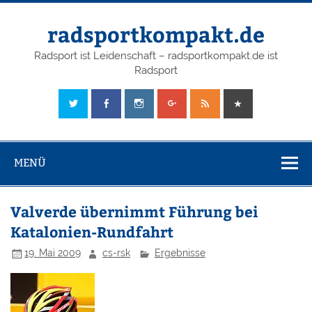
radsportkompakt.de
Radsport ist Leidenschaft – radsportkompakt.de ist
Radsport
MENÜ
Valverde übernimmt Führung bei
Katalonien-Rundfahrt
19. Mai 2009
cs-rsk
Ergebnisse