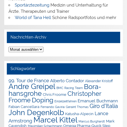
Sportärztezeitung
Medizin und Unterhaltung für
Ärzte, Therapeuten und Trainer
World of Tana Hell
Schöne Radsportfotos und mehr
Nachrichten-Archiv
Nachrichten-
Archiv
Schlagwörter
99. Tour de France
Alberto Contador
Alexander Kristoff
Andre Greipel
Bora-
BMC Racing Team
hansgrohe
Christopher
Chris Froome
Doping
Froome
Emanuel Buchmann
Einzelzeitfahren
Giro d'Italia
Fabian Cancellara
Geraint Thomas
Fernando Gaviria
John Degenkolb
Lance
Katusha-Alpecin
Marcel Kittel
Armstrong
Mark
Marcus Burghardt
Cavendish
Omega Pharma-Quick Step
Maximilian Schachmann