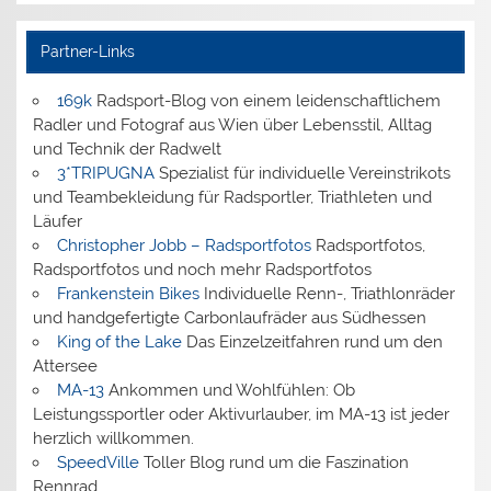
Partner-Links
169k
Radsport-Blog von einem leidenschaftlichem
Radler und Fotograf aus Wien über Lebensstil, Alltag
und Technik der Radwelt
3*TRIPUGNA
Spezialist für individuelle Vereinstrikots
und Teambekleidung für Radsportler, Triathleten und
Läufer
Christopher Jobb – Radsportfotos
Radsportfotos,
Radsportfotos und noch mehr Radsportfotos
Frankenstein Bikes
Individuelle Renn-, Triathlonräder
und handgefertigte Carbonlaufräder aus Südhessen
King of the Lake
Das Einzelzeitfahren rund um den
Attersee
MA-13
Ankommen und Wohlfühlen: Ob
Leistungssportler oder Aktivurlauber, im MA-13 ist jeder
herzlich willkommen.
SpeedVille
Toller Blog rund um die Faszination
Rennrad