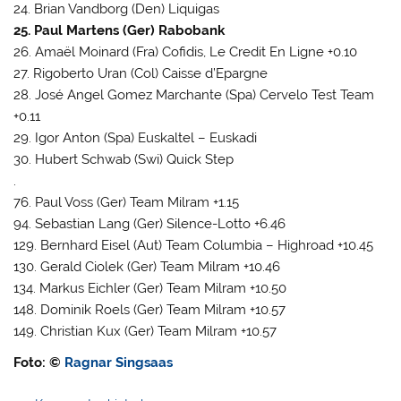
24. Brian Vandborg (Den) Liquigas
25. Paul Martens (Ger) Rabobank
26. Amaël Moinard (Fra) Cofidis, Le Credit En Ligne +0.10
27. Rigoberto Uran (Col) Caisse d’Epargne
28. José Angel Gomez Marchante (Spa) Cervelo Test Team
+0.11
29. Igor Anton (Spa) Euskaltel – Euskadi
30. Hubert Schwab (Swi) Quick Step
.
76. Paul Voss (Ger) Team Milram +1.15
94. Sebastian Lang (Ger) Silence-Lotto +6.46
129. Bernhard Eisel (Aut) Team Columbia – Highroad +10.45
130. Gerald Ciolek (Ger) Team Milram +10.46
134. Markus Eichler (Ger) Team Milram +10.50
148. Dominik Roels (Ger) Team Milram +10.57
149. Christian Kux (Ger) Team Milram +10.57
Foto: ©
Ragnar Singsaas