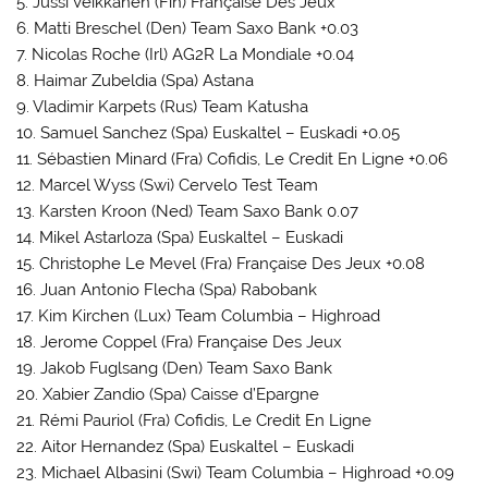
5. Jussi Veikkanen (Fin) Française Des Jeux
6. Matti Breschel (Den) Team Saxo Bank +0.03
7. Nicolas Roche (Irl) AG2R La Mondiale +0.04
8. Haimar Zubeldia (Spa) Astana
9. Vladimir Karpets (Rus) Team Katusha
10. Samuel Sanchez (Spa) Euskaltel – Euskadi +0.05
11. Sébastien Minard (Fra) Cofidis, Le Credit En Ligne +0.06
12. Marcel Wyss (Swi) Cervelo Test Team
13. Karsten Kroon (Ned) Team Saxo Bank 0.07
14. Mikel Astarloza (Spa) Euskaltel – Euskadi
15. Christophe Le Mevel (Fra) Française Des Jeux +0.08
16. Juan Antonio Flecha (Spa) Rabobank
17. Kim Kirchen (Lux) Team Columbia – Highroad
18. Jerome Coppel (Fra) Française Des Jeux
19. Jakob Fuglsang (Den) Team Saxo Bank
20. Xabier Zandio (Spa) Caisse d’Epargne
21. Rémi Pauriol (Fra) Cofidis, Le Credit En Ligne
22. Aitor Hernandez (Spa) Euskaltel – Euskadi
23. Michael Albasini (Swi) Team Columbia – Highroad +0.09