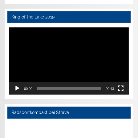
King of the Lake 2019
Video-
Player
00:00
00:43
Radsportkompakt bei Strava