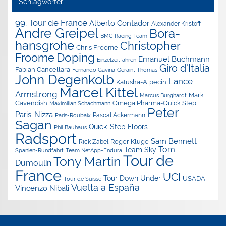
Schlagwörter
99. Tour de France
Alberto Contador
Alexander Kristoff
Andre Greipel
Bora-
BMC Racing Team
hansgrohe
Christopher
Chris Froome
Doping
Froome
Emanuel Buchmann
Einzelzeitfahren
Giro d'Italia
Fabian Cancellara
Geraint Thomas
Fernando Gaviria
John Degenkolb
Lance
Katusha-Alpecin
Marcel Kittel
Armstrong
Mark
Marcus Burghardt
Cavendish
Omega Pharma-Quick Step
Maximilian Schachmann
Peter
Paris-Nizza
Pascal Ackermann
Paris-Roubaix
Sagan
Quick-Step Floors
Phil Bauhaus
Radsport
Sam Bennett
Roger Kluge
Rick Zabel
Tom
Team Sky
Spanien-Rundfahrt
Team NetApp-Endura
Tour de
Tony Martin
Dumoulin
France
UCI
Tour Down Under
USADA
Tour de Suisse
Vuelta a España
Vincenzo Nibali