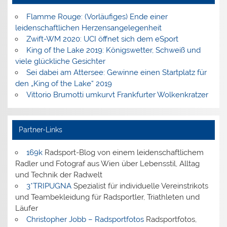
Flamme Rouge: (Vorläufiges) Ende einer
leidenschaftlichen Herzensangelegenheit
Zwift-WM 2020: UCI öffnet sich dem eSport
King of the Lake 2019: Königswetter, Schweiß und
viele glückliche Gesichter
Sei dabei am Attersee: Gewinne einen Startplatz für
den „King of the Lake“ 2019
Vittorio Brumotti umkurvt Frankfurter Wolkenkratzer
Partner-Links
169k
Radsport-Blog von einem leidenschaftlichem
Radler und Fotograf aus Wien über Lebensstil, Alltag
und Technik der Radwelt
3*TRIPUGNA
Spezialist für individuelle Vereinstrikots
und Teambekleidung für Radsportler, Triathleten und
Läufer
Christopher Jobb – Radsportfotos
Radsportfotos,