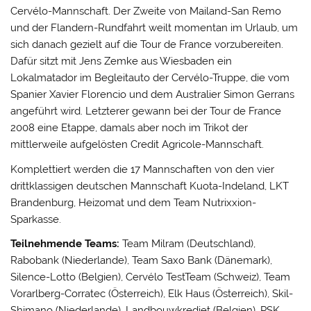
Cervélo-Mannschaft. Der Zweite von Mailand-San Remo
und der Flandern-Rundfahrt weilt momentan im Urlaub, um
sich danach gezielt auf die Tour de France vorzubereiten.
Dafür sitzt mit Jens Zemke aus Wiesbaden ein
Lokalmatador im Begleitauto der Cervélo-Truppe, die vom
Spanier Xavier Florencio und dem Australier Simon Gerrans
angeführt wird. Letzterer gewann bei der Tour de France
2008 eine Etappe, damals aber noch im Trikot der
mittlerweile aufgelösten Credit Agricole-Mannschaft.
Komplettiert werden die 17 Mannschaften von den vier
drittklassigen deutschen Mannschaft Kuota-Indeland, LKT
Brandenburg, Heizomat und dem Team Nutrixxion-
Sparkasse.
Teilnehmende Teams:
Team Milram (Deutschland),
Rabobank (Niederlande), Team Saxo Bank (Dänemark),
Silence-Lotto (Belgien), Cervélo TestTeam (Schweiz), Team
Vorarlberg-Corratec (Österreich), Elk Haus (Österreich), Skil-
Shimano (Niederlande), Landbouwkrediet (Belgien), PSK