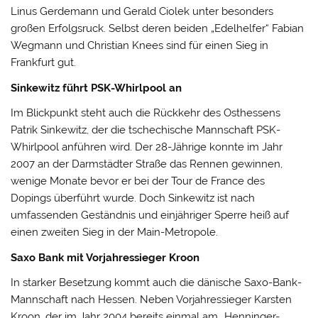
Linus Gerdemann und Gerald Ciolek unter besonders
großen Erfolgsruck. Selbst deren beiden „Edelhelfer“ Fabian
Wegmann und Christian Knees sind für einen Sieg in
Frankfurt gut.
Sinkewitz führt PSK-Whirlpool an
Im Blickpunkt steht auch die Rückkehr des Osthessens
Patrik Sinkewitz, der die tschechische Mannschaft PSK-
Whirlpool anführen wird. Der 28-Jährige konnte im Jahr
2007 an der Darmstädter Straße das Rennen gewinnen,
wenige Monate bevor er bei der Tour de France des
Dopings überführt wurde. Doch Sinkewitz ist nach
umfassenden Geständnis und einjähriger Sperre heiß auf
einen zweiten Sieg in der Main-Metropole.
Saxo Bank mit Vorjahressieger Kroon
In starker Besetzung kommt auch die dänische Saxo-Bank-
Mannschaft nach Hessen. Neben Vorjahressieger Karsten
Kroon, der im Jahr 2004 bereits einmal am „Henninger-