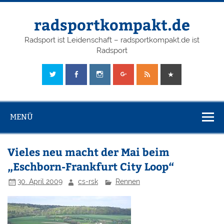
radsportkompakt.de
Radsport ist Leidenschaft – radsportkompakt.de ist
Radsport
MENÜ
Vieles neu macht der Mai beim
„Eschborn-Frankfurt City Loop“
30. April 2009
cs-rsk
Rennen