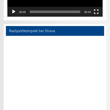
00:00
00:43
Radsportkompakt bei Strava