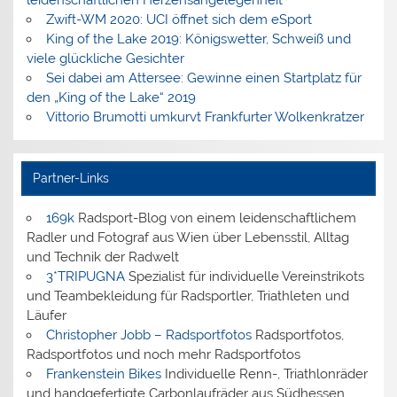
Zwift-WM 2020: UCI öffnet sich dem eSport
King of the Lake 2019: Königswetter, Schweiß und
viele glückliche Gesichter
Sei dabei am Attersee: Gewinne einen Startplatz für
den „King of the Lake“ 2019
Vittorio Brumotti umkurvt Frankfurter Wolkenkratzer
Partner-Links
169k
Radsport-Blog von einem leidenschaftlichem
Radler und Fotograf aus Wien über Lebensstil, Alltag
und Technik der Radwelt
3*TRIPUGNA
Spezialist für individuelle Vereinstrikots
und Teambekleidung für Radsportler, Triathleten und
Läufer
Christopher Jobb – Radsportfotos
Radsportfotos,
Radsportfotos und noch mehr Radsportfotos
Frankenstein Bikes
Individuelle Renn-, Triathlonräder
und handgefertigte Carbonlaufräder aus Südhessen