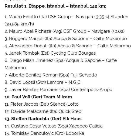
Resultat 1. Etappe, Istanbul – Istanbul, 142 km:
1. Mauro Finetto (Ita) CSF Group – Navigare 3:35:14 Stunden
(39.585 km/h)
2. Mauro Abel Richeze (Arg) CSF Group – Navigare (+0.02)
3. Ruggero Marzoli (Ita) Acqua & Sapone – Caffe Mokambo
4. Alessandro Donati (Ita) Acqua & Sapone – Caffe Mokambo
5. Janek Tombak (Est) Cycling Club Bourgas
6. Diego Milan Jimenez (Spa) Acqua & Sapone – Caffe
Mokambo
7. Alberto Benitez Roman (Spa) Fuji-Servetto
8. David Loosli (Swi) Lampre – N.G.C
9. Javier Benitez Pomares (Spa) Contentpolis-Ampo
10. Paul Voß (Ger) Team Milram
11. Pieter Jacobs (Bel) Silence-Lotto
12. Davide Malacarne (Ita) Quick Step
13. Steffen Radochla (Ger) Elk Haus
14. Gustavo César Veloso (Spa) Xacobeo Galicia
15. Tomislav Danculovic (Cro) Loborika