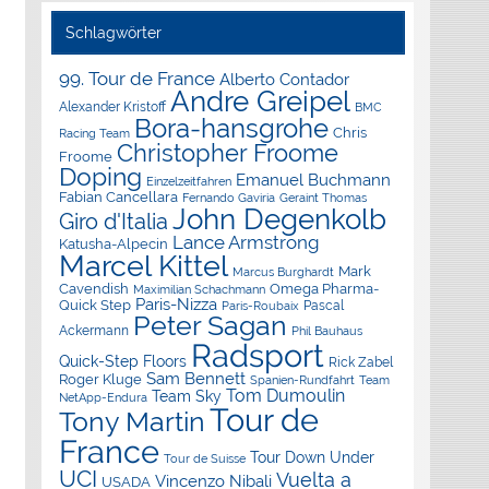
Schlagwörter
99. Tour de France
Alberto Contador
Andre Greipel
Alexander Kristoff
BMC
Bora-hansgrohe
Chris
Racing Team
Christopher Froome
Froome
Doping
Emanuel Buchmann
Einzelzeitfahren
Fabian Cancellara
Geraint Thomas
Fernando Gaviria
John Degenkolb
Giro d'Italia
Lance Armstrong
Katusha-Alpecin
Marcel Kittel
Mark
Marcus Burghardt
Cavendish
Omega Pharma-
Maximilian Schachmann
Paris-Nizza
Quick Step
Pascal
Paris-Roubaix
Peter Sagan
Ackermann
Phil Bauhaus
Radsport
Quick-Step Floors
Rick Zabel
Sam Bennett
Roger Kluge
Spanien-Rundfahrt
Team
Tom Dumoulin
Team Sky
NetApp-Endura
Tour de
Tony Martin
France
Tour Down Under
Tour de Suisse
UCI
Vuelta a
Vincenzo Nibali
USADA