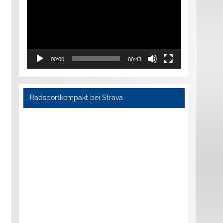
00:00
00:43
Radsportkompakt bei Strava