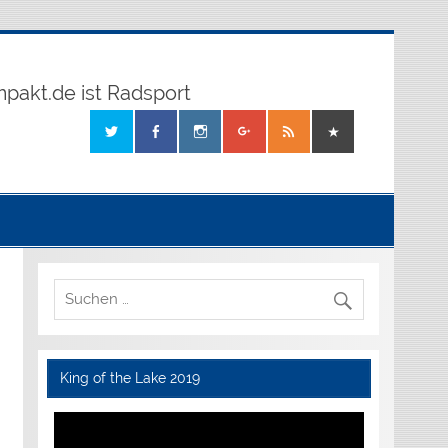
mpakt.de ist Radsport
King of the Lake 2019
Video-
Player