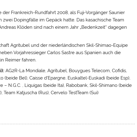
le der Frankreich-Rundfahrt 2008, als Fuji-Vorgänger Saunier
ch zwei Dopingfälle im Gepäck hatte. Das kasachische Team
Andreas Klöden sind nach einem Jahr „Bedenkzeit“ dagegen
chaft Agritubel und der niederländischen Skil-Shimao-Equipe
eben Vorjahressieger Carlos Sastre aus Spanien auch die
in Reimer fahren.
):
AG2R-La Mondiale, Agritubel, Bouygues Telecom, Cofidis,
to (beide Bel), Caisse d’Epargne, Euskaltel-Euskadi (beide Esp),
– N.G.C. , Liquigas (beide Ita), Rabobank, Skil-Shimano (beide
), Team Katjuscha (Rus), Cervelo TestTeam (Sui)