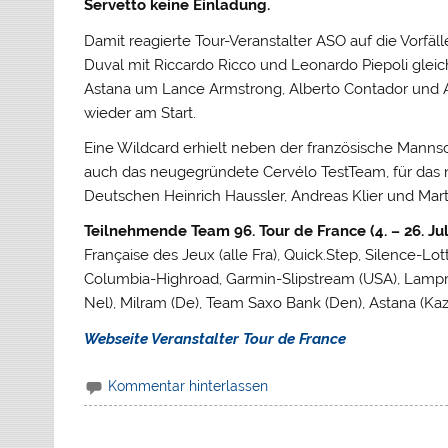
Servetto keine Einladung.
Damit reagierte Tour-Veranstalter ASO auf die Vorfäl
Duval mit Riccardo Ricco und Leonardo Piepoli glei
Astana um
Lance Armstrong, Alberto Contador und 
wieder am Start.
Eine Wildcard erhielt neben der französische Manns
auch das neugegründete Cervélo TestTeam, für das n
Deutschen Heinrich Haussler, Andreas Klier und Mart
Teilnehmende Team 96. Tour de France (4. – 26. Juli
Française des Jeux (alle Fra), Quick.Step, Silence-Lot
Columbia-Highroad, Garmin-Slipstream (USA), Lampre 
Nel), Milram (De), Team Saxo Bank (Den), Astana (Kaz
Webseite Veranstalter Tour de France
Kommentar hinterlassen