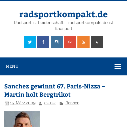
radsportkompakt.de
Radsport ist Leidenschaft – radsportkompakt.de ist
Radsport
MENÜ
Sanchez gewinnt 67. Paris-Nizza –
Martin holt Bergtrikot
15. März 2009
cs-rsk
Rennen