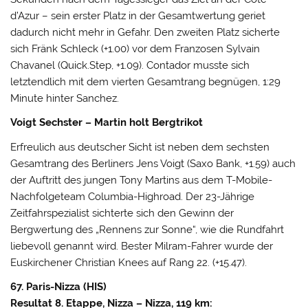
d’Azur – sein erster Platz in der Gesamtwertung geriet
dadurch nicht mehr in Gefahr. Den zweiten Platz sicherte
sich Fränk Schleck (+1.00) vor dem Franzosen Sylvain
Chavanel (Quick.Step, +1.09). Contador musste sich
letztendlich mit dem vierten Gesamtrang begnügen, 1:29
Minute hinter Sanchez.
Voigt Sechster – Martin holt Bergtrikot
Erfreulich aus deutscher Sicht ist neben dem sechsten
Gesamtrang des Berliners Jens Voigt (Saxo Bank, +1.59) auch
der Auftritt des jungen Tony Martins aus dem T-Mobile-
Nachfolgeteam Columbia-Highroad. Der 23-Jährige
Zeitfahrspezialist sichterte sich den Gewinn der
Bergwertung des „Rennens zur Sonne“, wie die Rundfahrt
liebevoll genannt wird. Bester Milram-Fahrer wurde der
Euskirchener Christian Knees auf Rang 22. (+15.47).
67. Paris-Nizza (HIS)
Resultat 8. Etappe, Nizza – Nizza, 119 km: