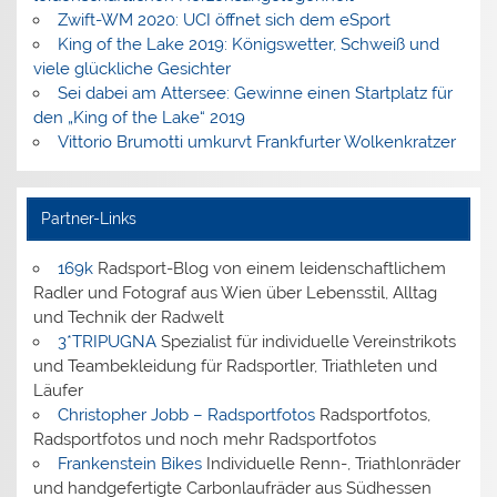
Zwift-WM 2020: UCI öffnet sich dem eSport
King of the Lake 2019: Königswetter, Schweiß und
viele glückliche Gesichter
Sei dabei am Attersee: Gewinne einen Startplatz für
den „King of the Lake“ 2019
Vittorio Brumotti umkurvt Frankfurter Wolkenkratzer
Partner-Links
169k
Radsport-Blog von einem leidenschaftlichem
Radler und Fotograf aus Wien über Lebensstil, Alltag
und Technik der Radwelt
3*TRIPUGNA
Spezialist für individuelle Vereinstrikots
und Teambekleidung für Radsportler, Triathleten und
Läufer
Christopher Jobb – Radsportfotos
Radsportfotos,
Radsportfotos und noch mehr Radsportfotos
Frankenstein Bikes
Individuelle Renn-, Triathlonräder
und handgefertigte Carbonlaufräder aus Südhessen