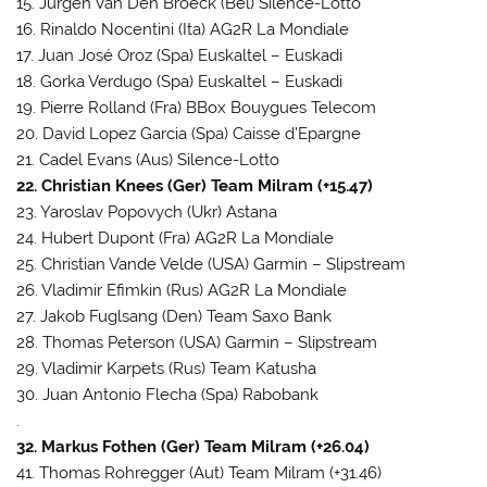
15. Jurgen Van Den Broeck (Bel) Silence-Lotto
16. Rinaldo Nocentini (Ita) AG2R La Mondiale
17. Juan José Oroz (Spa) Euskaltel – Euskadi
18. Gorka Verdugo (Spa) Euskaltel – Euskadi
19. Pierre Rolland (Fra) BBox Bouygues Telecom
20. David Lopez Garcia (Spa) Caisse d’Epargne
21. Cadel Evans (Aus) Silence-Lotto
22. Christian Knees (Ger) Team Milram (+15.47)
23. Yaroslav Popovych (Ukr) Astana
24. Hubert Dupont (Fra) AG2R La Mondiale
25. Christian Vande Velde (USA) Garmin – Slipstream
26. Vladimir Efimkin (Rus) AG2R La Mondiale
27. Jakob Fuglsang (Den) Team Saxo Bank
28. Thomas Peterson (USA) Garmin – Slipstream
29. Vladimir Karpets (Rus) Team Katusha
30. Juan Antonio Flecha (Spa) Rabobank
.
32. Markus Fothen (Ger) Team Milram (+26.04)
41. Thomas Rohregger (Aut) Team Milram (+31.46)