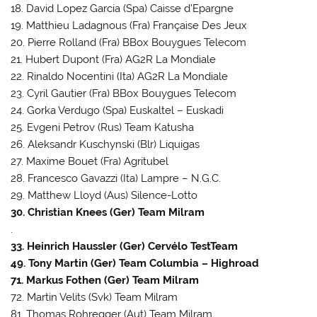
18. David Lopez Garcia (Spa) Caisse d’Epargne
19. Matthieu Ladagnous (Fra) Française Des Jeux
20. Pierre Rolland (Fra) BBox Bouygues Telecom
21. Hubert Dupont (Fra) AG2R La Mondiale
22. Rinaldo Nocentini (Ita) AG2R La Mondiale
23. Cyril Gautier (Fra) BBox Bouygues Telecom
24. Gorka Verdugo (Spa) Euskaltel – Euskadi
25. Evgeni Petrov (Rus) Team Katusha
26. Aleksandr Kuschynski (Blr) Liquigas
27. Maxime Bouet (Fra) Agritubel
28. Francesco Gavazzi (Ita) Lampre – N.G.C.
29. Matthew Lloyd (Aus) Silence-Lotto
30. Christian Knees (Ger) Team Milram
.
33. Heinrich Haussler (Ger) Cervélo TestTeam
49. Tony Martin (Ger) Team Columbia – Highroad
71. Markus Fothen (Ger) Team Milram
72. Martin Velits (Svk) Team Milram
81. Thomas Rohregger (Aut) Team Milram