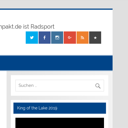
mpakt.de ist Radsport
King of the Lake 2019
Video-
Player