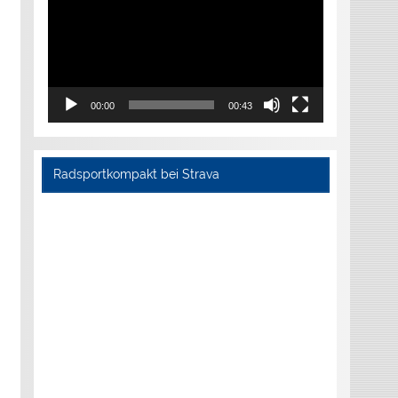
00:00
00:43
Radsportkompakt bei Strava