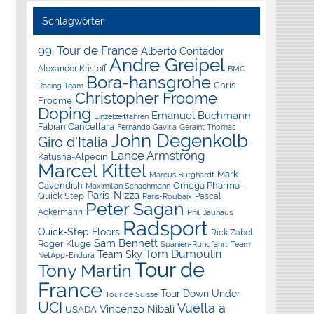
Schlagwörter
99. Tour de France
Alberto Contador
Andre Greipel
Alexander Kristoff
BMC
Bora-hansgrohe
Chris
Racing Team
Christopher Froome
Froome
Doping
Emanuel Buchmann
Einzelzeitfahren
Fabian Cancellara
Geraint Thomas
Fernando Gaviria
John Degenkolb
Giro d'Italia
Lance Armstrong
Katusha-Alpecin
Marcel Kittel
Mark
Marcus Burghardt
Cavendish
Omega Pharma-
Maximilian Schachmann
Paris-Nizza
Quick Step
Pascal
Paris-Roubaix
Peter Sagan
Ackermann
Phil Bauhaus
Radsport
Quick-Step Floors
Rick Zabel
Sam Bennett
Roger Kluge
Spanien-Rundfahrt
Team
Tom Dumoulin
Team Sky
NetApp-Endura
Tour de
Tony Martin
France
Tour Down Under
Tour de Suisse
UCI
Vuelta a
Vincenzo Nibali
USADA