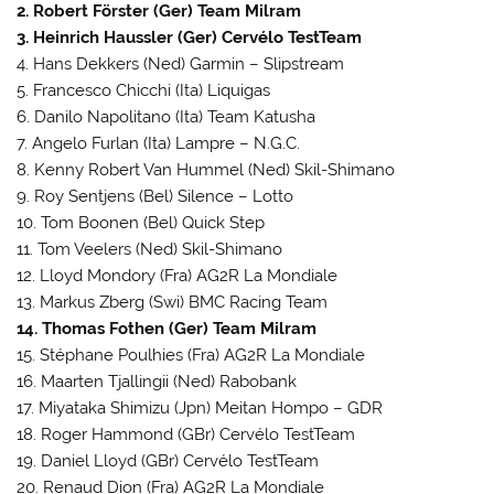
2. Robert Förster (Ger) Team Milram
3. Heinrich Haussler (Ger) Cervélo TestTeam
4. Hans Dekkers (Ned) Garmin – Slipstream
5. Francesco Chicchi (Ita) Liquigas
6. Danilo Napolitano (Ita) Team Katusha
7. Angelo Furlan (Ita) Lampre – N.G.C.
8. Kenny Robert Van Hummel (Ned) Skil-Shimano
9. Roy Sentjens (Bel) Silence – Lotto
10. Tom Boonen (Bel) Quick Step
11. Tom Veelers (Ned) Skil-Shimano
12. Lloyd Mondory (Fra) AG2R La Mondiale
13. Markus Zberg (Swi) BMC Racing Team
14. Thomas Fothen (Ger) Team Milram
15. Stéphane Poulhies (Fra) AG2R La Mondiale
16. Maarten Tjallingii (Ned) Rabobank
17. Miyataka Shimizu (Jpn) Meitan Hompo – GDR
18. Roger Hammond (GBr) Cervélo TestTeam
19. Daniel Lloyd (GBr) Cervélo TestTeam
20. Renaud Dion (Fra) AG2R La Mondiale