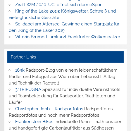
Zwift-WM 2020: UCI öffnet sich dem eSport
King of the Lake 2019: Königswetter, Schweiß und
viele glückliche Gesichter
Sei dabei am Attersee: Gewinne einen Startplatz für
den „King of the Lake“ 2019
Vittorio Brumotti umkurvt Frankfurter Wolkenkratzer
Partner-Links
169k
Radsport-Blog von einem leidenschaftlichem
Radler und Fotograf aus Wien über Lebensstil, Alltag
und Technik der Radwelt
3*TRIPUGNA
Spezialist für individuelle Vereinstrikots
und Teambekleidung für Radsportler, Triathleten und
Läufer
Christopher Jobb – Radsportfotos
Radsportfotos,
Radsportfotos und noch mehr Radsportfotos
Frankenstein Bikes
Individuelle Renn-, Triathlonräder
und handgefertigte Carbonlaufräder aus Südhessen