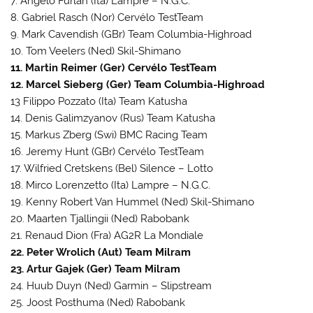
7. Angelo Furlan (Ita) Lampre – N.G.C.
8. Gabriel Rasch (Nor) Cervélo TestTeam
9. Mark Cavendish (GBr) Team Columbia-Highroad
10. Tom Veelers (Ned) Skil-Shimano
11. Martin Reimer (Ger) Cervélo TestTeam
12. Marcel Sieberg (Ger) Team Columbia-Highroad
13 Filippo Pozzato (Ita) Team Katusha
14. Denis Galimzyanov (Rus) Team Katusha
15. Markus Zberg (Swi) BMC Racing Team
16. Jeremy Hunt (GBr) Cervélo TestTeam
17. Wilfried Cretskens (Bel) Silence – Lotto
18. Mirco Lorenzetto (Ita) Lampre – N.G.C.
19. Kenny Robert Van Hummel (Ned) Skil-Shimano
20. Maarten Tjallingii (Ned) Rabobank
21. Renaud Dion (Fra) AG2R La Mondiale
22. Peter Wrolich (Aut) Team Milram
23. Artur Gajek (Ger) Team Milram
24. Huub Duyn (Ned) Garmin – Slipstream
25. Joost Posthuma (Ned) Rabobank