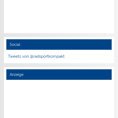
Social
Tweets von @radsportkompakt
Anzeige