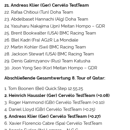
21. Andreas Klier (Ger) Cervélo TestTeam
22. Rafaa Chitioui (Tun) Doha Team
23. Abdelbaset Hannachi (Alg) Doha Team
24. Yasuharu Nakajima (Jpn) Meitan Hompo – GDR
25. Brent Bookwalter (USA) BMC Racing Team
26. Blel Kadri (Fra) AG2R La Mondiale
27. Martin Kohler (Swi) BMC Racing Team
28. Jackson Stewart (USA) BMC Racing Team
29. Denis Galimzyanov (Rus) Team Katusha
30. Joon Yong Seo (Kor) Meitan Hompo – GDR
Abschließende Gesamtwertung 8. Tour of Qatar:
1. Tom Boonen (Bel) Quick.Step 12.55.25
2. Heinrich Haussler (Ger) Cervélo TestTeam (+0.08)
3. Roger Hammond (GBr) Cervélo TestTeam (+0.10)
4. Daniel Lloyd (GBr) Cervélo TestTeam (+0.25)
5. Andreas Klier (Ger) Cervélo TestTeam (+0.27)
6. Xavier Florencio Cabre (Spa) Cervélo TestTeam