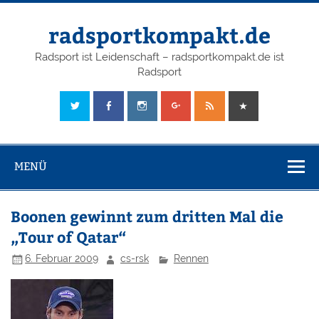
radsportkompakt.de
Radsport ist Leidenschaft – radsportkompakt.de ist
Radsport
MENÜ
Boonen gewinnt zum dritten Mal die
„Tour of Qatar“
6. Februar 2009
cs-rsk
Rennen