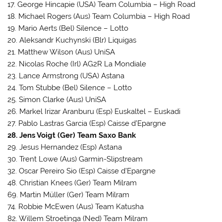
17. George Hincapie (USA) Team Columbia – High Road
18. Michael Rogers (Aus) Team Columbia – High Road
19. Mario Aerts (Bel) Silence – Lotto
20. Aleksandr Kuchynski (Blr) Liquigas
21. Matthew Wilson (Aus) UniSA
22. Nicolas Roche (Irl) AG2R La Mondiale
23. Lance Armstrong (USA) Astana
24. Tom Stubbe (Bel) Silence – Lotto
25. Simon Clarke (Aus) UniSA
26. Markel Irizar Aranburu (Esp) Euskaltel – Euskadi
27. Pablo Lastras Garcia (Esp) Caisse d’Epargne
28. Jens Voigt (Ger) Team Saxo Bank
29. Jesus Hernandez (Esp) Astana
30. Trent Lowe (Aus) Garmin-Slipstream
32. Oscar Pereiro Sio (Esp) Caisse d’Epargne
48. Christian Knees (Ger) Team Milram
69. Martin Müller (Ger) Team Milram
74. Robbie McEwen (Aus) Team Katusha
82. Willem Stroetinga (Ned) Team Milram