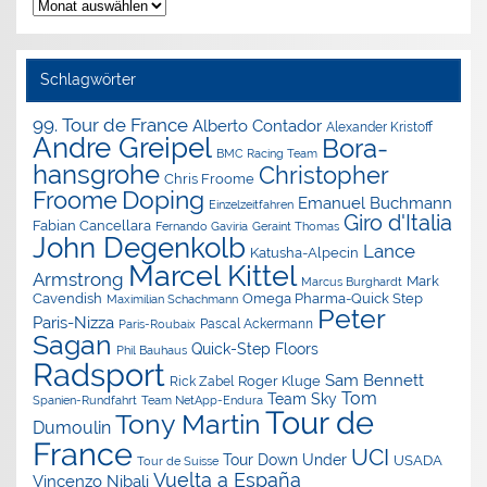
Nachrichten-
Archiv
Schlagwörter
99. Tour de France
Alberto Contador
Alexander Kristoff
Andre Greipel
Bora-
BMC Racing Team
hansgrohe
Christopher
Chris Froome
Doping
Froome
Emanuel Buchmann
Einzelzeitfahren
Giro d'Italia
Fabian Cancellara
Geraint Thomas
Fernando Gaviria
John Degenkolb
Lance
Katusha-Alpecin
Marcel Kittel
Armstrong
Mark
Marcus Burghardt
Cavendish
Omega Pharma-Quick Step
Maximilian Schachmann
Peter
Paris-Nizza
Pascal Ackermann
Paris-Roubaix
Sagan
Quick-Step Floors
Phil Bauhaus
Radsport
Sam Bennett
Roger Kluge
Rick Zabel
Tom
Team Sky
Spanien-Rundfahrt
Team NetApp-Endura
Tour de
Tony Martin
Dumoulin
France
UCI
Tour Down Under
USADA
Tour de Suisse
Vuelta a España
Vincenzo Nibali