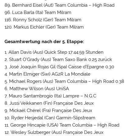
89. Bernhard Eisel (Aut) Team Columbia – High Road
96. Luca Barla (Ita) Team Milram
116. Ronny Scholz (Ger) Team Milram
120. Markus Eichler (Ger) Team Milram
Gesamtwertung nach der 5. Etappe:
1. Allan Davis (Aus) Quick Step 17:44:59 Stunden
2. Stuart O’Grady (Aus) Team Saxo Bank 0.25 zurück
3. José Joaquin Rojas Gil (Spa) Caisse d’Epargne 0.30
4. Martin Elmiger (Swi) AG2R La Mondiale
5. Michael Rogers (Aus) Team Columbia – High Road 0.38
6. Matthew Wilson (Aus) UniSA
7. Mauro Santambrogio (Ita) Lampre – N.G.C
8. Jussi Veikkanen (Fin) Française Des Jeux
9. Mickaël Chérel (Fra) Française Des Jeux
10. Ryder Hesjedal (Can) Garmin-Slipstream
11. George Hincapie (USA) Team Columbia – High Road
12. Wesley Sulzberger (Aus) Française Des Jeux