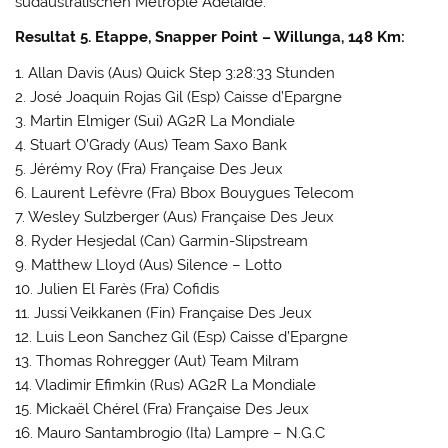
südaustralischen Metrople Adelaide.
Resultat 5. Etappe, Snapper Point – Willunga, 148 Km:
1. Allan Davis (Aus) Quick Step 3:28:33 Stunden
2. José Joaquin Rojas Gil (Esp) Caisse d’Epargne
3. Martin Elmiger (Sui) AG2R La Mondiale
4. Stuart O’Grady (Aus) Team Saxo Bank
5. Jérémy Roy (Fra) Française Des Jeux
6. Laurent Lefèvre (Fra) Bbox Bouygues Telecom
7. Wesley Sulzberger (Aus) Française Des Jeux
8. Ryder Hesjedal (Can) Garmin-Slipstream
9. Matthew Lloyd (Aus) Silence – Lotto
10. Julien El Farès (Fra) Cofidis
11. Jussi Veikkanen (Fin) Française Des Jeux
12. Luis Leon Sanchez Gil (Esp) Caisse d’Epargne
13. Thomas Rohregger (Aut) Team Milram
14. Vladimir Efimkin (Rus) AG2R La Mondiale
15. Mickaël Chérel (Fra) Française Des Jeux
16. Mauro Santambrogio (Ita) Lampre – N.G.C