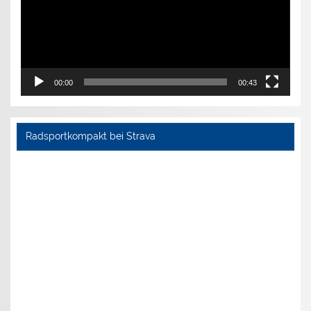
00:00
00:43
Radsportkompakt bei Strava