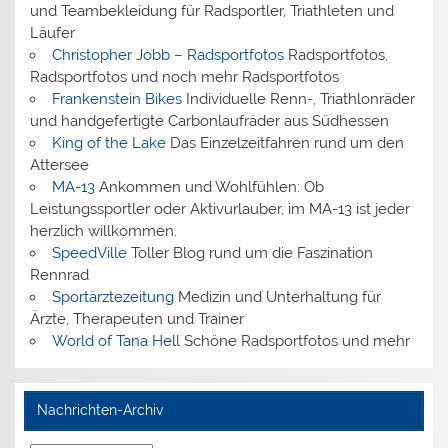
und Teambekleidung für Radsportler, Triathleten und
Läufer
Christopher Jobb – Radsportfotos
Radsportfotos,
Radsportfotos und noch mehr Radsportfotos
Frankenstein Bikes
Individuelle Renn-, Triathlonräder
und handgefertigte Carbonlaufräder aus Südhessen
King of the Lake
Das Einzelzeitfahren rund um den
Attersee
MA-13
Ankommen und Wohlfühlen: Ob
Leistungssportler oder Aktivurlauber, im MA-13 ist jeder
herzlich willkommen.
SpeedVille
Toller Blog rund um die Faszination
Rennrad
Sportärztezeitung
Medizin und Unterhaltung für
Ärzte, Therapeuten und Trainer
World of Tana Hell
Schöne Radsportfotos und mehr
Nachrichten-Archiv