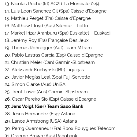
13. Nicolas Roche (Irl) AG2R La Mondiale 0.44
14. Luis Leon Sanchez Gil (Spa) Caisse d’Epargne
15. Mathieu Perget (Fra) Caisse d’Epargne
16. Matthew Lloyd (Aus) Silence – Lotto
17. Markel Irizar Aranburu (Spa) Euskaltel – Euskadi
18. Jérémy Roy (Fra) Française Des Jeux
19. Thomas Rohregger (Aut) Team Milram
20. Pablo Lastras Garcia (Esp) Caisse d’Epargne
21. Christian Meier (Can) Garmin-Slipstream
22. Aleksandr Kuchynski (Blr) Liquigas
23. Javier Megías Leal (Spa) Fuji-Servetto
24. Simon Clarke (Aus) UniSA
25. Trent Lowe (Aus) Garmin-Slipstream
26. Oscar Pereiro Sio (Esp) Caisse d’Epargne
27. Jens Voigt (Ger) Team Saxo Bank
28. Jesus Hernandez (Esp) Astana
29. Lance Armstrong (USA) Astana
30. Perrig Quemeneur (Fra) Bbox Bouygues Telecom
31. Graeme Brown (Aus) Rabobank