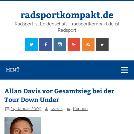
radsportkompakt.de
Radsport ist Leidenschaft – radsportkompakt.de ist
Radsport
MENÜ
Allan Davis vor Gesamtsieg bei der
Tour Down Under
24. Januar 2009
cs-rsk
Rennen