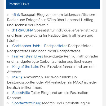
Partner-Links
169k
Radsport-Blog von einem leidenschaftlichem
Radler und Fotograf aus Wien über Lebensstil, Alltag
und Technik der Radwelt
3*TRIPUGNA
Spezialist für individuelle Vereinstrikots
und Teambekleidung für Radsportler, Triathleten und
Läufer
Christopher Jobb – Radsportfotos
Radsportfotos,
Radsportfotos und noch mehr Radsportfotos
Frankenstein Bikes
Individuelle Renn-, Triathlonräder
und handgefertigte Carbonlaufräder aus Südhessen
King of the Lake
Das Einzelzeitfahren rund um den
Attersee
MA-13
Ankommen und Wohlfühlen: Ob
Leistungssportler oder Aktivurlauber, im MA-13 ist jeder
herzlich willkommen.
SpeedVille
Toller Blog rund um die Faszination
Rennrad
Sportärztezeitung
Medizin und Unterhaltung für