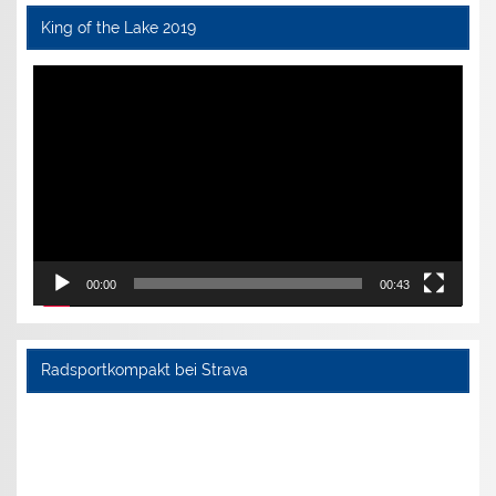
King of the Lake 2019
Video-
Player
00:00
00:43
Radsportkompakt bei Strava