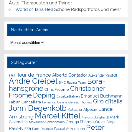
Ärzte, Therapeuten und Trainer
World of Tana Hell
Schöne Radsportfotos und mehr
Nachrichten-Archiv
Nachrichten-
Archiv
Schlagwörter
99. Tour de France
Alberto Contador
Alexander Kristoff
Andre Greipel
Bora-
BMC Racing Team
hansgrohe
Christopher
Chris Froome
Doping
Froome
Emanuel Buchmann
Einzelzeitfahren
Giro d'Italia
Fabian Cancellara
Geraint Thomas
Fernando Gaviria
John Degenkolb
Lance
Katusha-Alpecin
Marcel Kittel
Armstrong
Mark
Marcus Burghardt
Cavendish
Omega Pharma-Quick Step
Maximilian Schachmann
Peter
Paris-Nizza
Pascal Ackermann
Paris-Roubaix