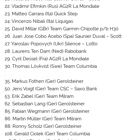
22. Vladimir Efimkin (Rus) AG2R La Mondiale
23. Matteo Carrara (Ita) Quick Step
24. Vincenzo Nibali (Ita) Liquigas
25. David Millar (GBr) Team Garmin-Chipotle p/b H30
26. Juan Jose Cobo Acebo (Spa) Saunier Duval – Scott
27. Yaroslav Popovych (Ukr) Silence – Lotto
28. Laurens Ten Dam (Ned) Rabobank
29. Cyril Dessel (Fra) AG2R La Mondiale
30. Thomas Lövkvist (Swe) Team Columbia
.
35. Markus Fothen (Ger) Gerolsteiner
50. Jens Voigt (Ger) Team CSC – Saxo Bank
53. Erik Zabel (Ger) Team Milram
62. Sebastian Lang (Ger) Gerolsteiner
85. Fabian Wegmann (Ger) Gerolsteiner
86. Martin Müller (Ger) Team Milram
88. Ronny Scholz (Ger) Gerolsteiner
108. Gerald Ciolek (Ger) Team Columbia