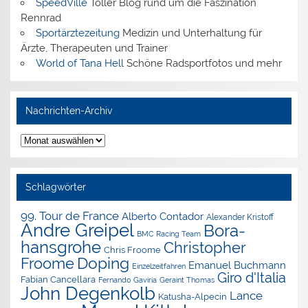
SpeedVille
Toller Blog rund um die Faszination
Rennrad
Sportärztezeitung
Medizin und Unterhaltung für
Ärzte, Therapeuten und Trainer
World of Tana Hell
Schöne Radsportfotos und mehr
Nachrichten-Archiv
Nachrichten-
Archiv
Schlagwörter
99. Tour de France
Alberto Contador
Alexander Kristoff
Andre Greipel
Bora-
BMC Racing Team
hansgrohe
Christopher
Chris Froome
Doping
Froome
Emanuel Buchmann
Einzelzeitfahren
Giro d'Italia
Fabian Cancellara
Geraint Thomas
Fernando Gaviria
John Degenkolb
Lance
Katusha-Alpecin