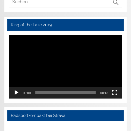
King of the Lake 2019
Video-
Player
00:00
00:43
Radsportkompakt bei Strava