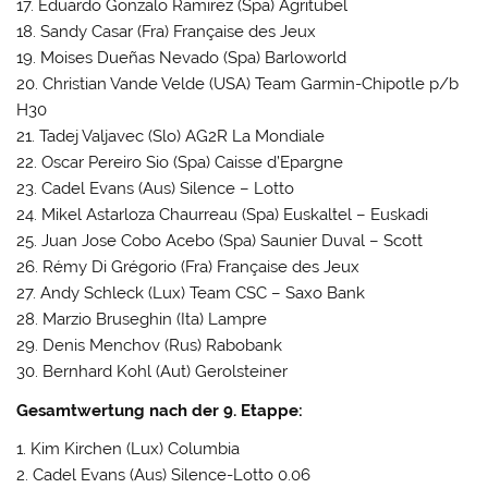
17. Eduardo Gonzalo Ramirez (Spa) Agritubel
18. Sandy Casar (Fra) Française des Jeux
19. Moises Dueñas Nevado (Spa) Barloworld
20. Christian Vande Velde (USA) Team Garmin-Chipotle p/b
H30
21. Tadej Valjavec (Slo) AG2R La Mondiale
22. Oscar Pereiro Sio (Spa) Caisse d’Epargne
23. Cadel Evans (Aus) Silence – Lotto
24. Mikel Astarloza Chaurreau (Spa) Euskaltel – Euskadi
25. Juan Jose Cobo Acebo (Spa) Saunier Duval – Scott
26. Rémy Di Grégorio (Fra) Française des Jeux
27. Andy Schleck (Lux) Team CSC – Saxo Bank
28. Marzio Bruseghin (Ita) Lampre
29. Denis Menchov (Rus) Rabobank
30. Bernhard Kohl (Aut) Gerolsteiner
Gesamtwertung nach der 9. Etappe:
1. Kim Kirchen (Lux) Columbia
2. Cadel Evans (Aus) Silence-Lotto 0.06