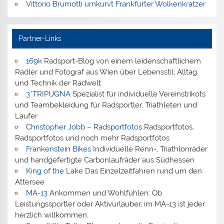
Vittorio Brumotti umkurvt Frankfurter Wolkenkratzer
Partner-Links
169k
Radsport-Blog von einem leidenschaftlichem
Radler und Fotograf aus Wien über Lebensstil, Alltag
und Technik der Radwelt
3*TRIPUGNA
Spezialist für individuelle Vereinstrikots
und Teambekleidung für Radsportler, Triathleten und
Läufer
Christopher Jobb – Radsportfotos
Radsportfotos,
Radsportfotos und noch mehr Radsportfotos
Frankenstein Bikes
Individuelle Renn-, Triathlonräder
und handgefertigte Carbonlaufräder aus Südhessen
King of the Lake
Das Einzelzeitfahren rund um den
Attersee
MA-13
Ankommen und Wohlfühlen: Ob
Leistungssportler oder Aktivurlauber, im MA-13 ist jeder
herzlich willkommen.