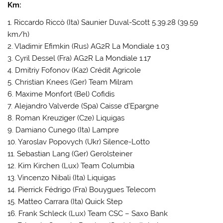
Km:
1. Riccardo Riccò (Ita) Saunier Duval-Scott 5.39.28 (39.59
km/h)
2. Vladimir Efimkin (Rus) AG2R La Mondiale 1.03
3. Cyril Dessel (Fra) AG2R La Mondiale 1.17
4. Dmitriy Fofonov (Kaz) Crédit Agricole
5. Christian Knees (Ger) Team Milram
6. Maxime Monfort (Bel) Cofidis
7. Alejandro Valverde (Spa) Caisse d’Epargne
8. Roman Kreuziger (Cze) Liquigas
9. Damiano Cunego (Ita) Lampre
10. Yaroslav Popovych (Ukr) Silence-Lotto
11. Sebastian Lang (Ger) Gerolsteiner
12. Kim Kirchen (Lux) Team Columbia
13. Vincenzo Nibali (Ita) Liquigas
14. Pierrick Fédrigo (Fra) Bouygues Telecom
15. Matteo Carrara (Ita) Quick Step
16. Frank Schleck (Lux) Team CSC – Saxo Bank