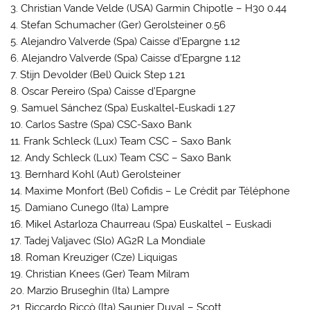
3. Christian Vande Velde (USA) Garmin Chipotle – H30 0.44
4. Stefan Schumacher (Ger) Gerolsteiner 0.56
5. Alejandro Valverde (Spa) Caisse d’Epargne 1.12
6. Alejandro Valverde (Spa) Caisse d’Epargne 1.12
7. Stijn Devolder (Bel) Quick Step 1.21
8. Oscar Pereiro (Spa) Caisse d’Epargne
9. Samuel Sánchez (Spa) Euskaltel-Euskadi 1.27
10. Carlos Sastre (Spa) CSC-Saxo Bank
11. Frank Schleck (Lux) Team CSC – Saxo Bank
12. Andy Schleck (Lux) Team CSC – Saxo Bank
13. Bernhard Kohl (Aut) Gerolsteiner
14. Maxime Monfort (Bel) Cofidis – Le Crédit par Téléphone
15. Damiano Cunego (Ita) Lampre
16. Mikel Astarloza Chaurreau (Spa) Euskaltel – Euskadi
17. Tadej Valjavec (Slo) AG2R La Mondiale
18. Roman Kreuziger (Cze) Liquigas
19. Christian Knees (Ger) Team Milram
20. Marzio Bruseghin (Ita) Lampre
21. Riccardo Riccò (Ita) Saunier Duval – Scott