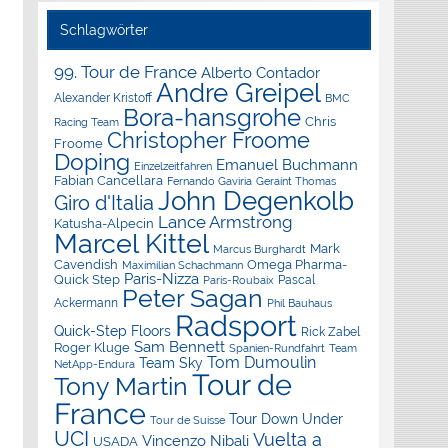
Schlagwörter
99. Tour de France
Alberto Contador
Andre Greipel
Alexander Kristoff
BMC
Bora-hansgrohe
Chris
Racing Team
Christopher Froome
Froome
Doping
Emanuel Buchmann
Einzelzeitfahren
Fabian Cancellara
Geraint Thomas
Fernando Gaviria
John Degenkolb
Giro d'Italia
Lance Armstrong
Katusha-Alpecin
Marcel Kittel
Mark
Marcus Burghardt
Cavendish
Omega Pharma-
Maximilian Schachmann
Paris-Nizza
Quick Step
Pascal
Paris-Roubaix
Peter Sagan
Ackermann
Phil Bauhaus
Radsport
Quick-Step Floors
Rick Zabel
Sam Bennett
Roger Kluge
Spanien-Rundfahrt
Team
Tom Dumoulin
Team Sky
NetApp-Endura
Tour de
Tony Martin
France
Tour Down Under
Tour de Suisse
UCI
Vuelta a
Vincenzo Nibali
USADA