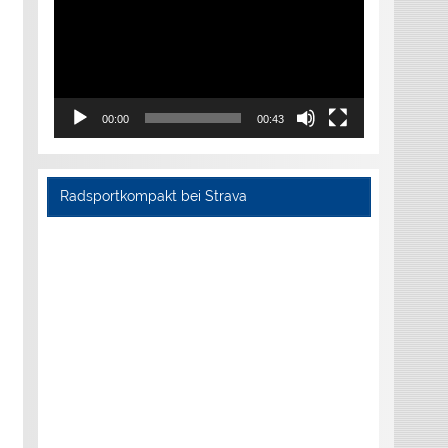
00:00
00:43
Radsportkompakt bei Strava