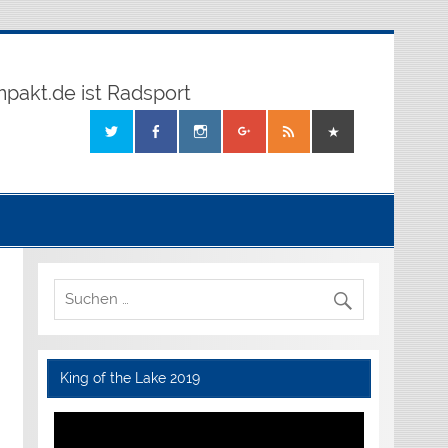
mpakt.de ist Radsport
King of the Lake 2019
Video-
Player