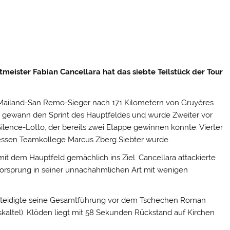
meister Fabian Cancellara hat das siebte Teilstück der Tour
 Mailand-San Remo-Sieger nach 171 Kilometern von Gruyères
am gewann den Sprint des Hauptfeldes und wurde Zweiter vor
lence-Lotto, der bereits zwei Etappe gewinnen konnte. Vierter
essen Teamkollege Marcus Zberg Siebter wurde.
it dem Hauptfeld gemächlich ins Ziel. Cancellara attackierte
Vorsprung in seiner unnachahmlichen Art mit wenigen
rteidigte seine Gesamtführung vor dem Tschechen Roman
kaltel). Klöden liegt mit 58 Sekunden Rückstand auf Kirchen