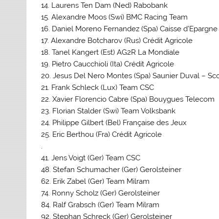
14. Laurens Ten Dam (Ned) Rabobank
15. Alexandre Moos (Swi) BMC Racing Team
16. Daniel Moreno Fernandez (Spa) Caisse d’Epargne
17. Alexandre Botcharov (Rus) Crédit Agricole
18. Tanel Kangert (Est) AG2R La Mondiale
19. Pietro Caucchioli (Ita) Crédit Agricole
20. Jesus Del Nero Montes (Spa) Saunier Duval – Sco
21. Frank Schleck (Lux) Team CSC
22. Xavier Florencio Cabre (Spa) Bouygues Telecom
23. Florian Stalder (Swi) Team Volksbank
24. Philippe Gilbert (Bel) Française des Jeux
25. Eric Berthou (Fra) Crédit Agricole
.
41. Jens Voigt (Ger) Team CSC
48. Stefan Schumacher (Ger) Gerolsteiner
62. Erik Zabel (Ger) Team Milram
74. Ronny Scholz (Ger) Gerolsteiner
84. Ralf Grabsch (Ger) Team Milram
92. Stephan Schreck (Ger) Gerolsteiner