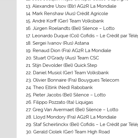
13. Alexandre Usov (Blr) AG2R La Mondiale
14. Mark Renshaw (Aus) Crédit Agricole
15. André Korff (Ger) Team Volksbank
16. Jürgen Roelandts (Bel) Silence – Lotto
17. Leonardo Duque (Col) Cofidis – Le Crédit par Té
18. Sergei Ivanov (Rus) Astana
19. Renaud Dion (Fra) AG2R La Mondiale
20. Stuart O’Grady (Aus) Team CSC
21. Stijn Devolder (Bel) Quick.Step
22. Daniel Musiol (Ger) Team Volksbank
23. Olivier Bonnaire (Fra) Bouygues Telecom
24. Theo Eltink (Ned) Rabobank
25. Pieter Jacobs (Bel) Silence – Lotto
26. Filippo Pozzato (Ita) Liquigas
27. Greg Van Avermaet (Bel) Silence – Lotto
28. Lloyd Mondory (Fra) AG2R La Mondiale
29. Staf Scheirlinckx (Bel) Cofidis – Le Crédit par Té
30. Gerald Ciolek (Ger) Team High Road