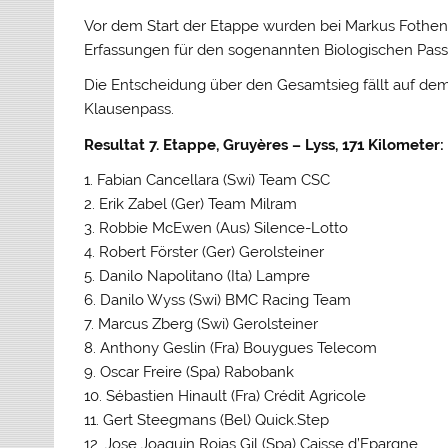
Vor dem Start der Etappe wurden bei Markus Fothen
Erfassungen für den sogenannten Biologischen Pa
Die Entscheidung über den Gesamtsieg fällt auf dem
Klausenpass.
Resultat 7. Etappe, Gruyères – Lyss, 171 Kilometer:
1. Fabian Cancellara (Swi) Team CSC
2. Erik Zabel (Ger) Team Milram
3. Robbie McEwen (Aus) Silence-Lotto
4. Robert Förster (Ger) Gerolsteiner
5. Danilo Napolitano (Ita) Lampre
6. Danilo Wyss (Swi) BMC Racing Team
7. Marcus Zberg (Swi) Gerolsteiner
8. Anthony Geslin (Fra) Bouygues Telecom
9. Oscar Freire (Spa) Rabobank
10. Sébastien Hinault (Fra) Crédit Agricole
11. Gert Steegmans (Bel) Quick.Step
12. Jose Joaquin Rojas Gil (Spa) Caisse d’Epargne