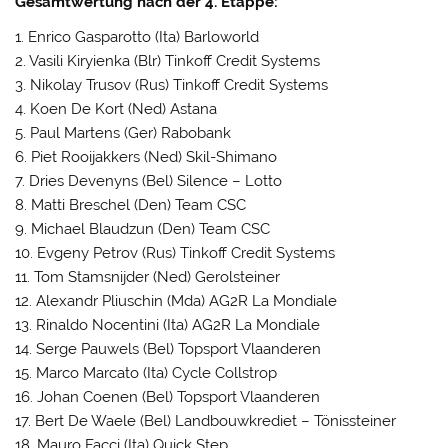
Gesamtwertung nach der 4. Etappe:
1. Enrico Gasparotto (Ita) Barloworld
2. Vasili Kiryienka (Blr) Tinkoff Credit Systems
3. Nikolay Trusov (Rus) Tinkoff Credit Systems
4. Koen De Kort (Ned) Astana
5. Paul Martens (Ger) Rabobank
6. Piet Rooijakkers (Ned) Skil-Shimano
7. Dries Devenyns (Bel) Silence – Lotto
8. Matti Breschel (Den) Team CSC
9. Michael Blaudzun (Den) Team CSC
10. Evgeny Petrov (Rus) Tinkoff Credit Systems
11. Tom Stamsnijder (Ned) Gerolsteiner
12. Alexandr Pliuschin (Mda) AG2R La Mondiale
13. Rinaldo Nocentini (Ita) AG2R La Mondiale
14. Serge Pauwels (Bel) Topsport Vlaanderen
15. Marco Marcato (Ita) Cycle Collstrop
16. Johan Coenen (Bel) Topsport Vlaanderen
17. Bert De Waele (Bel) Landbouwkrediet – Tönissteiner
18. Mauro Facci (Ita) Quick Step