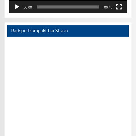
00:00
00:43
Radsportkompakt bei Strava