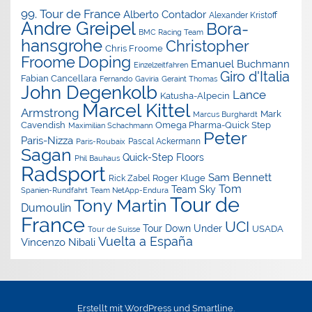
99. Tour de France
Alberto Contador
Alexander Kristoff
Andre Greipel
Bora-
BMC Racing Team
hansgrohe
Christopher
Chris Froome
Doping
Froome
Emanuel Buchmann
Einzelzeitfahren
Giro d'Italia
Fabian Cancellara
Geraint Thomas
Fernando Gaviria
John Degenkolb
Lance
Katusha-Alpecin
Marcel Kittel
Armstrong
Mark
Marcus Burghardt
Cavendish
Omega Pharma-Quick Step
Maximilian Schachmann
Peter
Paris-Nizza
Pascal Ackermann
Paris-Roubaix
Sagan
Quick-Step Floors
Phil Bauhaus
Radsport
Sam Bennett
Roger Kluge
Rick Zabel
Tom
Team Sky
Spanien-Rundfahrt
Team NetApp-Endura
Tour de
Tony Martin
Dumoulin
France
UCI
Tour Down Under
USADA
Tour de Suisse
Vuelta a España
Vincenzo Nibali
Erstellt mit
WordPress
und
Smartline
.