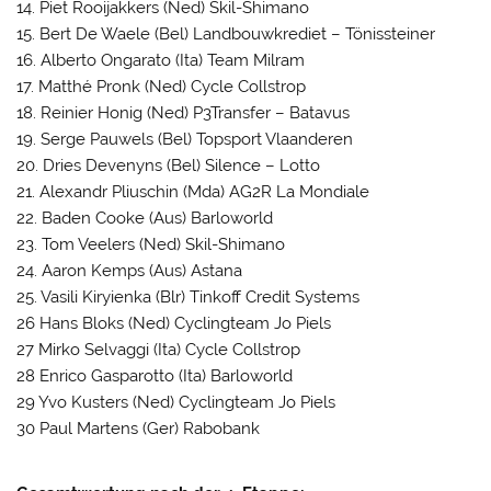
14. Piet Rooijakkers (Ned) Skil-Shimano
15. Bert De Waele (Bel) Landbouwkrediet – Tönissteiner
16. Alberto Ongarato (Ita) Team Milram
17. Matthé Pronk (Ned) Cycle Collstrop
18. Reinier Honig (Ned) P3Transfer – Batavus
19. Serge Pauwels (Bel) Topsport Vlaanderen
20. Dries Devenyns (Bel) Silence – Lotto
21. Alexandr Pliuschin (Mda) AG2R La Mondiale
22. Baden Cooke (Aus) Barloworld
23. Tom Veelers (Ned) Skil-Shimano
24. Aaron Kemps (Aus) Astana
25. Vasili Kiryienka (Blr) Tinkoff Credit Systems
26 Hans Bloks (Ned) Cyclingteam Jo Piels
27 Mirko Selvaggi (Ita) Cycle Collstrop
28 Enrico Gasparotto (Ita) Barloworld
29 Yvo Kusters (Ned) Cyclingteam Jo Piels
30 Paul Martens (Ger) Rabobank