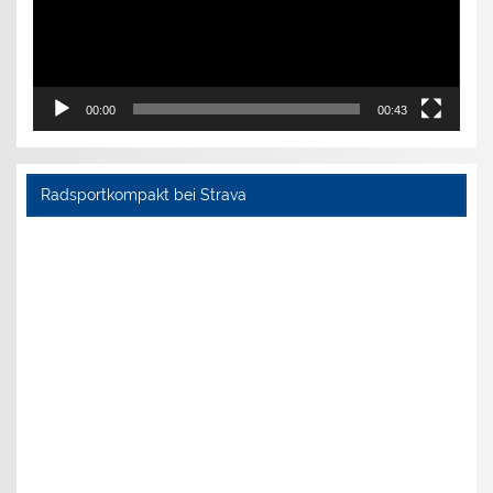
00:00
00:43
Radsportkompakt bei Strava