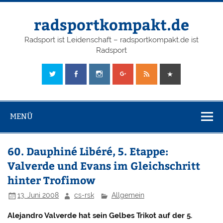
radsportkompakt.de
Radsport ist Leidenschaft – radsportkompakt.de ist
Radsport
MENÜ
60. Dauphiné Libéré, 5. Etappe:
Valverde und Evans im Gleichschritt
hinter Trofimow
13. Juni 2008
cs-rsk
Allgemein
Alejandro Valverde hat sein Gelbes Trikot auf der 5.