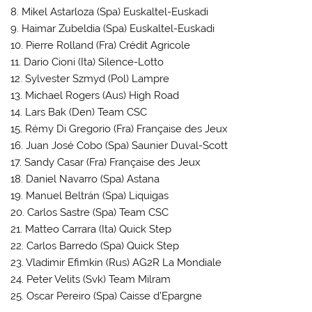
8. Mikel Astarloza (Spa) Euskaltel-Euskadi
9. Haimar Zubeldia (Spa) Euskaltel-Euskadi
10. Pierre Rolland (Fra) Crédit Agricole
11. Dario Cioni (Ita) Silence-Lotto
12. Sylvester Szmyd (Pol) Lampre
13. Michael Rogers (Aus) High Road
14. Lars Bak (Den) Team CSC
15. Rémy Di Gregorio (Fra) Française des Jeux
16. Juan José Cobo (Spa) Saunier Duval-Scott
17. Sandy Casar (Fra) Française des Jeux
18. Daniel Navarro (Spa) Astana
19. Manuel Beltrán (Spa) Liquigas
20. Carlos Sastre (Spa) Team CSC
21. Matteo Carrara (Ita) Quick Step
22. Carlos Barredo (Spa) Quick Step
23. Vladimir Efimkin (Rus) AG2R La Mondiale
24. Peter Velits (Svk) Team Milram
25. Oscar Pereiro (Spa) Caisse d’Epargne