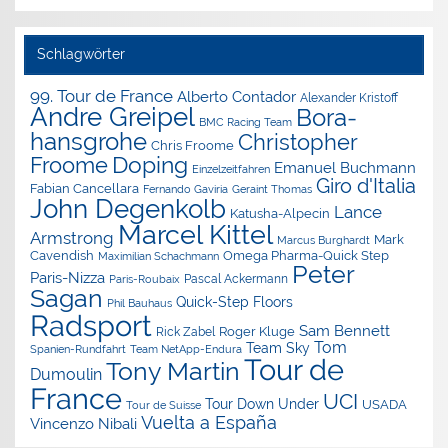
Schlagwörter
99. Tour de France
Alberto Contador
Alexander Kristoff
Andre Greipel
Bora-
BMC Racing Team
hansgrohe
Christopher
Chris Froome
Doping
Froome
Emanuel Buchmann
Einzelzeitfahren
Giro d'Italia
Fabian Cancellara
Geraint Thomas
Fernando Gaviria
John Degenkolb
Lance
Katusha-Alpecin
Marcel Kittel
Armstrong
Mark
Marcus Burghardt
Cavendish
Omega Pharma-Quick Step
Maximilian Schachmann
Peter
Paris-Nizza
Pascal Ackermann
Paris-Roubaix
Sagan
Quick-Step Floors
Phil Bauhaus
Radsport
Sam Bennett
Roger Kluge
Rick Zabel
Tom
Team Sky
Spanien-Rundfahrt
Team NetApp-Endura
Tour de
Tony Martin
Dumoulin
France
UCI
Tour Down Under
USADA
Tour de Suisse
Vuelta a España
Vincenzo Nibali