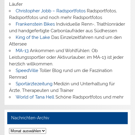
Läufer
Christopher Jobb – Radsportfotos
Radsportfotos,
Radsportfotos und noch mehr Radsportfotos
Frankenstein Bikes
Individuelle Renn-, Triathlonräder
und handgefertigte Carbonlaufräder aus Südhessen
King of the Lake
Das Einzelzeitfahren rund um den
Attersee
MA-13
Ankommen und Wohlfühlen: Ob
Leistungssportler oder Aktivurlauber, im MA-13 ist jeder
herzlich willkommen.
SpeedVille
Toller Blog rund um die Faszination
Rennrad
Sportärztezeitung
Medizin und Unterhaltung für
Ärzte, Therapeuten und Trainer
World of Tana Hell
Schöne Radsportfotos und mehr
Nachrichten-Archiv
Nachrichten-
Archiv