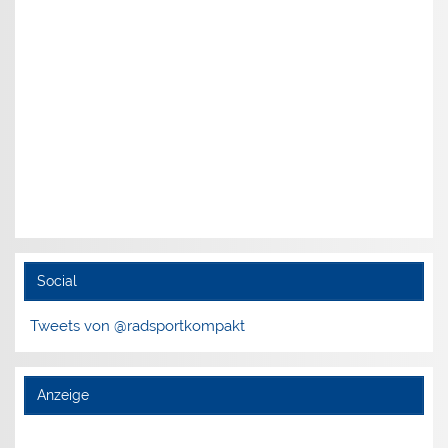
Social
Tweets von @radsportkompakt
Anzeige