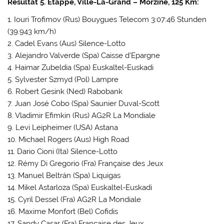
Resultat 5. Etappe, Ville-La-Grand – Morzine, 125 Km:
1. Iouri Trofimov (Rus) Bouygues Telecom 3:07:46 Stunden
(39.943 km/h)
2. Cadel Evans (Aus) Silence-Lotto
3. Alejandro Valverde (Spa) Caisse d’Epargne
4. Haimar Zubeldia (Spa) Euskaltel-Euskadi
5. Sylvester Szmyd (Pol) Lampre
6. Robert Gesink (Ned) Rabobank
7. Juan José Cobo (Spa) Saunier Duval-Scott
8. Vladimir Efimkin (Rus) AG2R La Mondiale
9. Levi Leipheimer (USA) Astana
10. Michael Rogers (Aus) High Road
11. Dario Cioni (Ita) Silence-Lotto
12. Rémy Di Gregorio (Fra) Française des Jeux
13. Manuel Beltrán (Spa) Liquigas
14. Mikel Astarloza (Spa) Euskaltel-Euskadi
15. Cyril Dessel (Fra) AG2R La Mondiale
16. Maxime Monfort (Bel) Cofidis
17. Sandy Casar (Fra) Française des Jeux