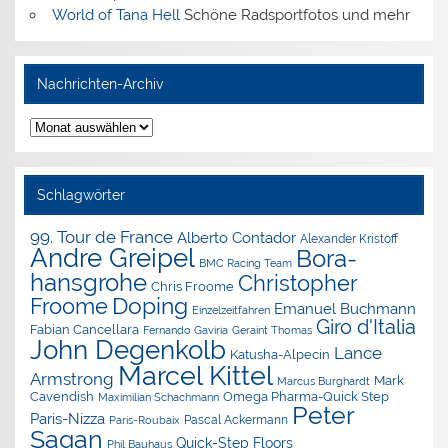
World of Tana Hell
Schöne Radsportfotos und mehr
Nachrichten-Archiv
Nachrichten-
Archiv
Schlagwörter
99. Tour de France
Alberto Contador
Alexander Kristoff
Andre Greipel
Bora-
BMC Racing Team
hansgrohe
Christopher
Chris Froome
Doping
Froome
Emanuel Buchmann
Einzelzeitfahren
Giro d'Italia
Fabian Cancellara
Geraint Thomas
Fernando Gaviria
John Degenkolb
Lance
Katusha-Alpecin
Marcel Kittel
Armstrong
Mark
Marcus Burghardt
Cavendish
Omega Pharma-Quick Step
Maximilian Schachmann
Peter
Paris-Nizza
Pascal Ackermann
Paris-Roubaix
Sagan
Quick-Step Floors
Phil Bauhaus