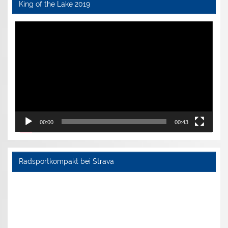
King of the Lake 2019
Video-
Player
00:00
00:43
Radsportkompakt bei Strava