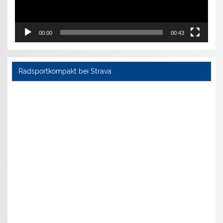
00:00
00:43
Radsportkompakt bei Strava