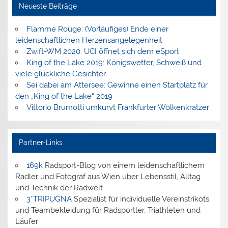
Neueste Beiträge
Flamme Rouge: (Vorläufiges) Ende einer
leidenschaftlichen Herzensangelegenheit
Zwift-WM 2020: UCI öffnet sich dem eSport
King of the Lake 2019: Königswetter, Schweiß und
viele glückliche Gesichter
Sei dabei am Attersee: Gewinne einen Startplatz für
den „King of the Lake“ 2019
Vittorio Brumotti umkurvt Frankfurter Wolkenkratzer
Partner-Links
169k
Radsport-Blog von einem leidenschaftlichem
Radler und Fotograf aus Wien über Lebensstil, Alltag
und Technik der Radwelt
3*TRIPUGNA
Spezialist für individuelle Vereinstrikots
und Teambekleidung für Radsportler, Triathleten und
Läufer