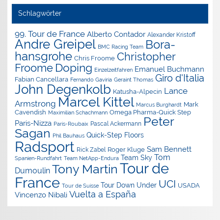
Schlagwörter
99. Tour de France
Alberto Contador
Alexander Kristoff
Andre Greipel
Bora-
BMC Racing Team
hansgrohe
Christopher
Chris Froome
Doping
Froome
Emanuel Buchmann
Einzelzeitfahren
Giro d'Italia
Fabian Cancellara
Geraint Thomas
Fernando Gaviria
John Degenkolb
Lance
Katusha-Alpecin
Marcel Kittel
Armstrong
Mark
Marcus Burghardt
Cavendish
Omega Pharma-Quick Step
Maximilian Schachmann
Peter
Paris-Nizza
Pascal Ackermann
Paris-Roubaix
Sagan
Quick-Step Floors
Phil Bauhaus
Radsport
Sam Bennett
Roger Kluge
Rick Zabel
Tom
Team Sky
Spanien-Rundfahrt
Team NetApp-Endura
Tour de
Tony Martin
Dumoulin
France
UCI
Tour Down Under
USADA
Tour de Suisse
Vuelta a España
Vincenzo Nibali