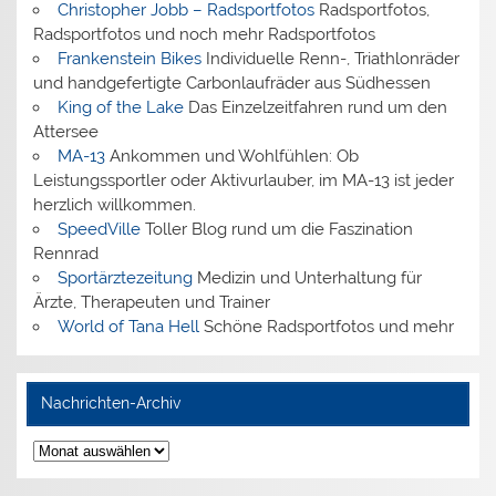
Christopher Jobb – Radsportfotos
Radsportfotos,
Radsportfotos und noch mehr Radsportfotos
Frankenstein Bikes
Individuelle Renn-, Triathlonräder
und handgefertigte Carbonlaufräder aus Südhessen
King of the Lake
Das Einzelzeitfahren rund um den
Attersee
MA-13
Ankommen und Wohlfühlen: Ob
Leistungssportler oder Aktivurlauber, im MA-13 ist jeder
herzlich willkommen.
SpeedVille
Toller Blog rund um die Faszination
Rennrad
Sportärztezeitung
Medizin und Unterhaltung für
Ärzte, Therapeuten und Trainer
World of Tana Hell
Schöne Radsportfotos und mehr
Nachrichten-Archiv
Nachrichten-
Archiv