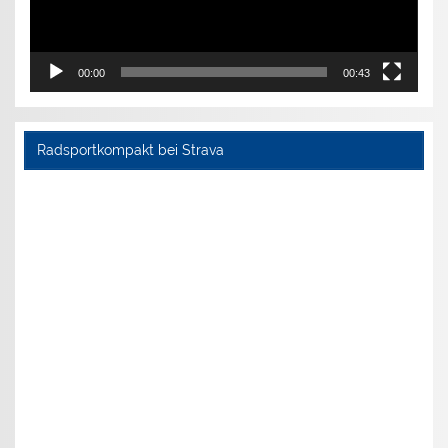
00:00
00:43
Radsportkompakt bei Strava