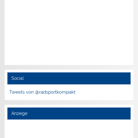
Social
Tweets von @radsportkompakt
Anzeige