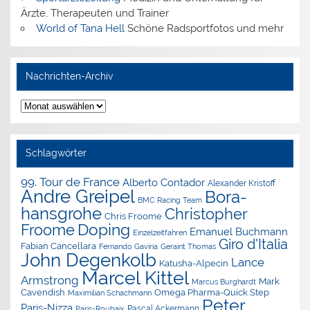
Ärzte, Therapeuten und Trainer
World of Tana Hell
Schöne Radsportfotos und mehr
Nachrichten-Archiv
Nachrichten-
Archiv
Schlagwörter
99. Tour de France
Alberto Contador
Alexander Kristoff
Andre Greipel
Bora-
BMC Racing Team
hansgrohe
Christopher
Chris Froome
Doping
Froome
Emanuel Buchmann
Einzelzeitfahren
Giro d'Italia
Fabian Cancellara
Geraint Thomas
Fernando Gaviria
John Degenkolb
Lance
Katusha-Alpecin
Marcel Kittel
Armstrong
Mark
Marcus Burghardt
Cavendish
Omega Pharma-Quick Step
Maximilian Schachmann
Peter
Paris-Nizza
Pascal Ackermann
Paris-Roubaix