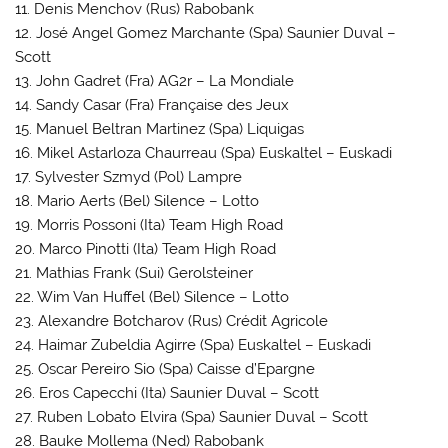
11. Denis Menchov (Rus) Rabobank
12. José Angel Gomez Marchante (Spa) Saunier Duval –
Scott
13. John Gadret (Fra) AG2r – La Mondiale
14. Sandy Casar (Fra) Française des Jeux
15. Manuel Beltran Martinez (Spa) Liquigas
16. Mikel Astarloza Chaurreau (Spa) Euskaltel – Euskadi
17. Sylvester Szmyd (Pol) Lampre
18. Mario Aerts (Bel) Silence – Lotto
19. Morris Possoni (Ita) Team High Road
20. Marco Pinotti (Ita) Team High Road
21. Mathias Frank (Sui) Gerolsteiner
22. Wim Van Huffel (Bel) Silence – Lotto
23. Alexandre Botcharov (Rus) Crédit Agricole
24. Haimar Zubeldia Agirre (Spa) Euskaltel – Euskadi
25. Oscar Pereiro Sio (Spa) Caisse d’Epargne
26. Eros Capecchi (Ita) Saunier Duval – Scott
27. Ruben Lobato Elvira (Spa) Saunier Duval – Scott
28. Bauke Mollema (Ned) Rabobank