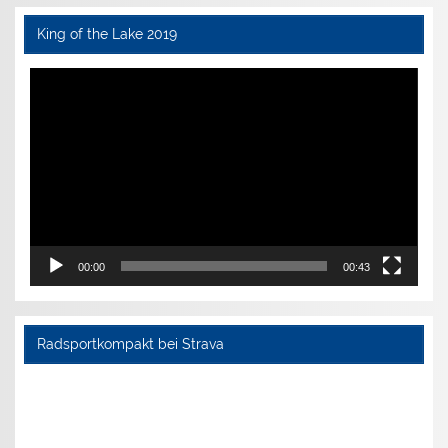
King of the Lake 2019
Video-
Player
00:00
00:43
Radsportkompakt bei Strava