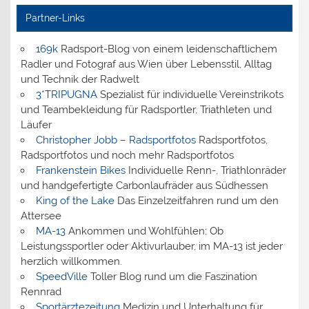
Partner-Links
169k
Radsport-Blog von einem leidenschaftlichem
Radler und Fotograf aus Wien über Lebensstil, Alltag
und Technik der Radwelt
3*TRIPUGNA
Spezialist für individuelle Vereinstrikots
und Teambekleidung für Radsportler, Triathleten und
Läufer
Christopher Jobb – Radsportfotos
Radsportfotos,
Radsportfotos und noch mehr Radsportfotos
Frankenstein Bikes
Individuelle Renn-, Triathlonräder
und handgefertigte Carbonlaufräder aus Südhessen
King of the Lake
Das Einzelzeitfahren rund um den
Attersee
MA-13
Ankommen und Wohlfühlen: Ob
Leistungssportler oder Aktivurlauber, im MA-13 ist jeder
herzlich willkommen.
SpeedVille
Toller Blog rund um die Faszination
Rennrad
Sportärztezeitung
Medizin und Unterhaltung für