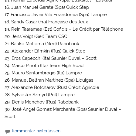
15. Haimar Zubeldia Agirre (Spa) Euskaltel – Euskadi
16. Juan Manuel Garate (Spa) Quick Step
17. Francisco Javier Vila Errandonea (Spa) Lampre
18. Sandy Casar (Fra) Française des Jeux
19. Rein Taaramae (Est) Cofidis – Le Crédit par Téléphone
20. Jens Voigt (Ger) Team CSC
21. Bauke Mollema (Ned) Rabobank
22. Alexander Efimkin (Rus) Quick Step
23. Eros Capecchi (Ita) Saunier Duval – Scott
24. Marco Pinotti (Ita) Team High Road
25. Mauro Santambrogio (Ita) Lampre
26. Manuel Beltran Martinez (Spa) Liquigas
27. Alexandre Botcharov (Rus) Crédit Agricole
28. Sylvester Szmyd (Pol) Lampre
29. Denis Menchov (Rus) Rabobank
30. José Angel Gomez Marchante (Spa) Saunier Duval –
Scott
Kommentar hinterlassen