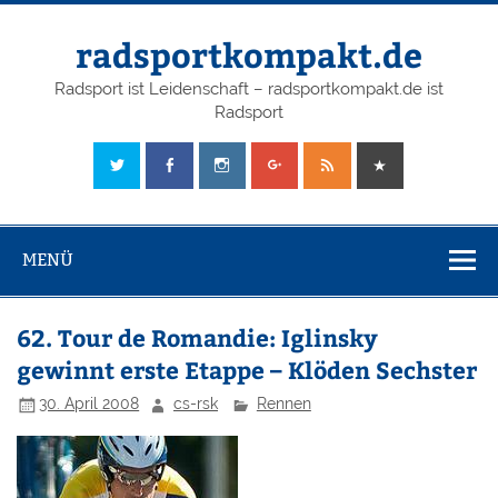
radsportkompakt.de
Radsport ist Leidenschaft – radsportkompakt.de ist
Radsport
MENÜ
62. Tour de Romandie: Iglinsky
gewinnt erste Etappe – Klöden Sechster
30. April 2008
cs-rsk
Rennen