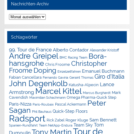
Nachrichten-Archiv
Nachrichten-
Archiv
Schlagwörter
99. Tour de France
Alberto Contador
Alexander Kristoff
Andre Greipel
Bora-
BMC Racing Team
hansgrohe
Christopher
Chris Froome
Doping
Froome
Emanuel Buchmann
Einzelzeitfahren
Giro d'Italia
Fabian Cancellara
Geraint Thomas
Fernando Gaviria
John Degenkolb
Lance
Katusha-Alpecin
Marcel Kittel
Armstrong
Mark
Marcus Burghardt
Cavendish
Omega Pharma-Quick Step
Maximilian Schachmann
Peter
Paris-Nizza
Pascal Ackermann
Paris-Roubaix
Sagan
Quick-Step Floors
Phil Bauhaus
Radsport
Sam Bennett
Roger Kluge
Rick Zabel
Tom
Team Sky
Spanien-Rundfahrt
Team NetApp-Endura
Tour de
Tony Martin
Dumoulin