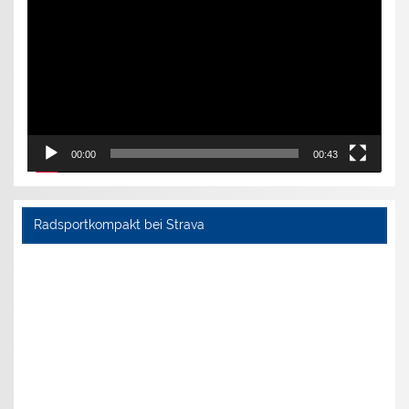
00:00
00:43
Radsportkompakt bei Strava