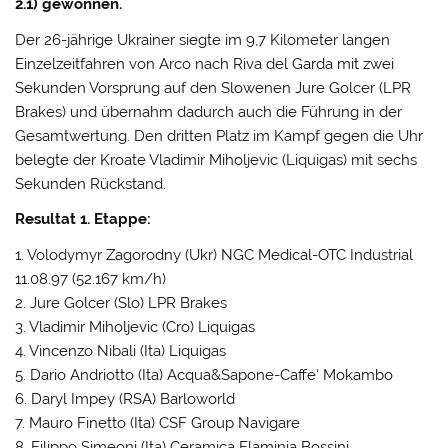
2.1) gewonnen.
Der 26-jährige Ukrainer siegte im 9,7 Kilometer langen
Einzelzeitfahren von Arco nach Riva del Garda mit zwei
Sekunden Vorsprung auf den Slowenen Jure Golcer (LPR
Brakes) und übernahm dadurch auch die Führung in der
Gesamtwertung. Den dritten Platz im Kampf gegen die Uhr
belegte der Kroate Vladimir Miholjevic (Liquigas) mit sechs
Sekunden Rückstand.
Resultat 1. Etappe:
1. Volodymyr Zagorodny (Ukr) NGC Medical-OTC Industrial
11.08.97 (52.167 km/h)
2. Jure Golcer (Slo) LPR Brakes
3. Vladimir Miholjevic (Cro) Liquigas
4. Vincenzo Nibali (Ita) Liquigas
5. Dario Andriotto (Ita) Acqua&Sapone-Caffe‘ Mokambo
6. Daryl Impey (RSA) Barloworld
7. Mauro Finetto (Ita) CSF Group Navigare
8. Filippo Simeoni (Ita) Ceramica Flaminia Bossini