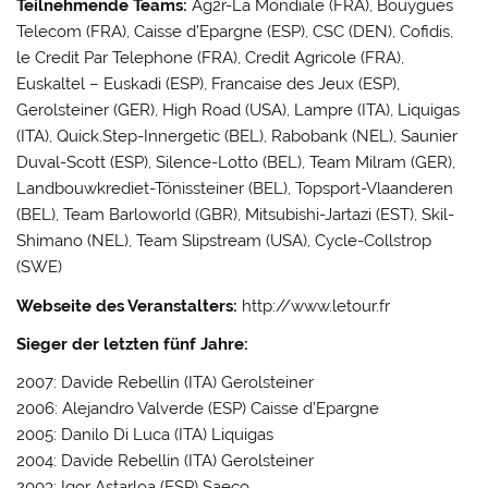
Teilnehmende Teams:
Ag2r-La Mondiale (FRA), Bouygues
Telecom (FRA), Caisse d’Epargne (ESP), CSC (DEN), Cofidis,
le Credit Par Telephone (FRA), Credit Agricole (FRA),
Euskaltel – Euskadi (ESP), Francaise des Jeux (ESP),
Gerolsteiner (GER), High Road (USA), Lampre (ITA), Liquigas
(ITA), Quick.Step-Innergetic (BEL), Rabobank (NEL), Saunier
Duval-Scott (ESP), Silence-Lotto (BEL), Team Milram (GER),
Landbouwkrediet-Tönissteiner (BEL), Topsport-Vlaanderen
(BEL), Team Barloworld (GBR), Mitsubishi-Jartazi (EST), Skil-
Shimano (NEL), Team Slipstream (USA), Cycle-Collstrop
(SWE)
Webseite des Veranstalters:
http://www.letour.fr
Sieger der letzten fünf Jahre:
2007: Davide Rebellin (ITA) Gerolsteiner
2006: Alejandro Valverde (ESP) Caisse d’Epargne
2005: Danilo Di Luca (ITA) Liquigas
2004: Davide Rebellin (ITA) Gerolsteiner
2003: Igor Astarloa (ESP) Saeco