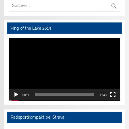
King of the Lake 2019
Video-
Player
00:00
00:43
Radsportkompakt bei Strava