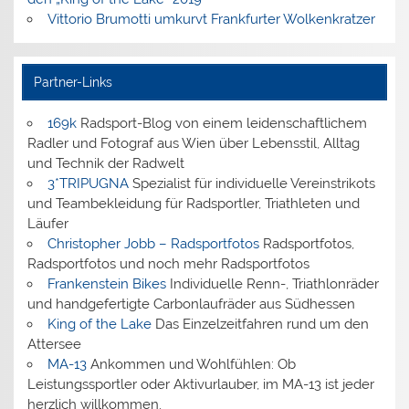
Vittorio Brumotti umkurvt Frankfurter Wolkenkratzer
Partner-Links
169k
Radsport-Blog von einem leidenschaftlichem
Radler und Fotograf aus Wien über Lebensstil, Alltag
und Technik der Radwelt
3*TRIPUGNA
Spezialist für individuelle Vereinstrikots
und Teambekleidung für Radsportler, Triathleten und
Läufer
Christopher Jobb – Radsportfotos
Radsportfotos,
Radsportfotos und noch mehr Radsportfotos
Frankenstein Bikes
Individuelle Renn-, Triathlonräder
und handgefertigte Carbonlaufräder aus Südhessen
King of the Lake
Das Einzelzeitfahren rund um den
Attersee
MA-13
Ankommen und Wohlfühlen: Ob
Leistungssportler oder Aktivurlauber, im MA-13 ist jeder
herzlich willkommen.