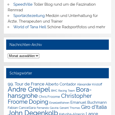
SpeedVille
Toller Blog rund um die Faszination
Rennrad
Sportärztezeitung
Medizin und Unterhaltung für
Ärzte, Therapeuten und Trainer
World of Tana Hell
Schöne Radsportfotos und mehr
Nachrichten-Archiv
Nachrichten-
Archiv
Schlagwörter
99. Tour de France
Alberto Contador
Alexander Kristoff
Andre Greipel
Bora-
BMC Racing Team
hansgrohe
Christopher
Chris Froome
Doping
Froome
Emanuel Buchmann
Einzelzeitfahren
Giro d'Italia
Fabian Cancellara
Geraint Thomas
Fernando Gaviria
John Degenkolb
Lance
Katusha-Alpecin