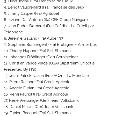
3. Lilian Jégou (Fra) Française des Jeux
4. Benoît Vaugrenard (Fra) Française des Jeux
5. Jimmy Casper (Fra) Agritubel
6. Tiziano Dall’Antonia (Ita) CSF Group Navigare
7. Jean Eudes Demaret (Fra) Cofidis – Le Crédit par
Téléphone
8. Jérémie Galland (Fra) Auber 93
9. Stéphane Bonsergent (Fra) Bretagne – Armor Lux
10. Thierry Hupond (Fra) Skil-Shimano
11. Johannes Fröhlinger (Ger) Gerolsteiner
12. Christian Vande Velde (USA) Slipstream Chipotle
Presented By H30
13. Jean-Patrick Nazon (Fra) AG2r – La Mondiale
14. Pierre Rolland (Fra) Crédit Agricole
15. Angelo Furlan (Ita) Crédit Agricole
16. Rémi Pauriol (Fra) Crédit Agricole
17. René Weissinger (Ger) Team Volksbank
18. Daniel Musiol (Ger) Team Volksbank
19. Fabien Bacquet (Fra) Skil-Shimano