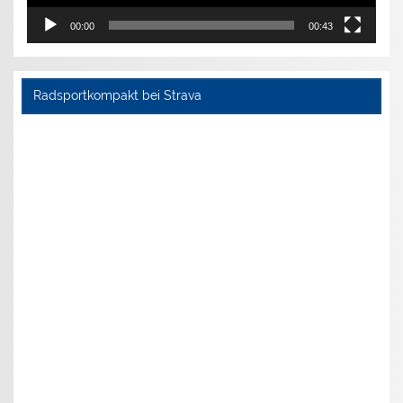
00:00
00:43
Radsportkompakt bei Strava