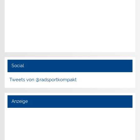
Social
Tweets von @radsportkompakt
Anzeige