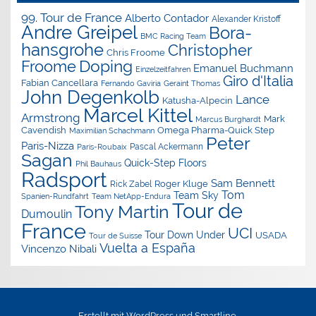
99. Tour de France
Alberto Contador
Alexander Kristoff
Andre Greipel
Bora-
BMC Racing Team
hansgrohe
Christopher
Chris Froome
Doping
Froome
Emanuel Buchmann
Einzelzeitfahren
Giro d'Italia
Fabian Cancellara
Geraint Thomas
Fernando Gaviria
John Degenkolb
Lance
Katusha-Alpecin
Marcel Kittel
Armstrong
Mark
Marcus Burghardt
Cavendish
Omega Pharma-Quick Step
Maximilian Schachmann
Peter
Paris-Nizza
Pascal Ackermann
Paris-Roubaix
Sagan
Quick-Step Floors
Phil Bauhaus
Radsport
Sam Bennett
Roger Kluge
Rick Zabel
Tom
Team Sky
Spanien-Rundfahrt
Team NetApp-Endura
Tour de
Tony Martin
Dumoulin
France
UCI
Tour Down Under
USADA
Tour de Suisse
Vuelta a España
Vincenzo Nibali
Erstellt mit
WordPress
und
Smartline
.