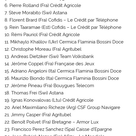
6. Pierre Rolland (Fra) Crédit Agricole
7. Steve Morabito (Swi) Astana
8. Florent Brard (Fra) Cofidis – Le Crédit par Téléphone
9. Rein Taaramae (Est) Cofidis – Le Crédit par Téléphone
10. Rémi Pauriol (Fra) Crédit Agricole
11. Mikhaylo Khalilov (Ukr) Cermica Flaminia Bossini Doce
12. Christophe Moreau (Fra) Agritubel
13. Andreas Dietziker (Swi) Team Volksbank
14. Jérôme Coppel (Fra) Française des Jeux
15. Adriano Angeloni (Ita) Cermica Flaminia Bossini Doce
16. Maurizio Biondo (Ita) Cermica Flaminia Bossini Doce
17. Jérôme Pineau (Fra) Bouygues Telecom
18. Thomas Frei (Swi) Astana
19. Ignas Konovalovas (Ltu) Crédit Agricole
20. Ariel Maximiliano Richeze (Arg) CSF Group Navigare
21. Jimmy Casper (Fra) Agritubel
22. Benoît Poilvet (Fra) Bretagne – Armor Lux
23. Francisco Perez Sanchez (Spa) Caisse d’Epargne