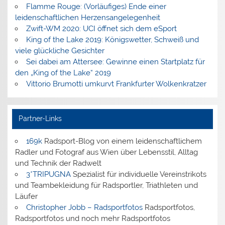
Flamme Rouge: (Vorläufiges) Ende einer
leidenschaftlichen Herzensangelegenheit
Zwift-WM 2020: UCI öffnet sich dem eSport
King of the Lake 2019: Königswetter, Schweiß und
viele glückliche Gesichter
Sei dabei am Attersee: Gewinne einen Startplatz für
den „King of the Lake“ 2019
Vittorio Brumotti umkurvt Frankfurter Wolkenkratzer
Partner-Links
169k
Radsport-Blog von einem leidenschaftlichem
Radler und Fotograf aus Wien über Lebensstil, Alltag
und Technik der Radwelt
3*TRIPUGNA
Spezialist für individuelle Vereinstrikots
und Teambekleidung für Radsportler, Triathleten und
Läufer
Christopher Jobb – Radsportfotos
Radsportfotos,
Radsportfotos und noch mehr Radsportfotos