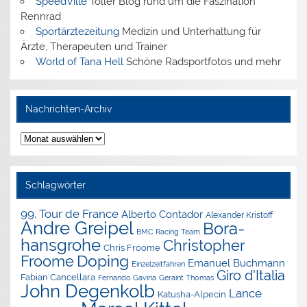
SpeedVille
Toller Blog rund um die Faszination
Rennrad
Sportärztezeitung
Medizin und Unterhaltung für
Ärzte, Therapeuten und Trainer
World of Tana Hell
Schöne Radsportfotos und mehr
Nachrichten-Archiv
Nachrichten-
Archiv
Schlagwörter
99. Tour de France
Alberto Contador
Alexander Kristoff
Andre Greipel
Bora-
BMC Racing Team
hansgrohe
Christopher
Chris Froome
Doping
Froome
Emanuel Buchmann
Einzelzeitfahren
Giro d'Italia
Fabian Cancellara
Geraint Thomas
Fernando Gaviria
John Degenkolb
Lance
Katusha-Alpecin