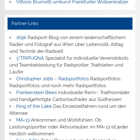
Vittorio Brumotti umkurvt Frankfurter Wolkenkratzer
Partner-Links
169k
Radsport-Blog von einem leidenschaftlichem
Radler und Fotograf aus Wien über Lebensstil, Alltag
und Technik der Radwelt
3*TRIPUGNA
Spezialist für individuelle Vereinstrikots
und Teambekleidung für Radsportler, Triathleten und
Läufer
Christopher Jobb – Radsportfotos
Radsportfotos,
Radsportfotos und noch mehr Radsportfotos
Frankenstein Bikes
Individuelle Renn-, Triathlonräder
und handgefertigte Carbonlaufräder aus Südhessen
King of the Lake
Das Einzelzeitfahren rund um den
Attersee
MA-13
Ankommen und Wohlfühlen: Ob
Leistungssportler oder Aktivurlauber, im MA-13 ist jeder
herzlich willkommen.