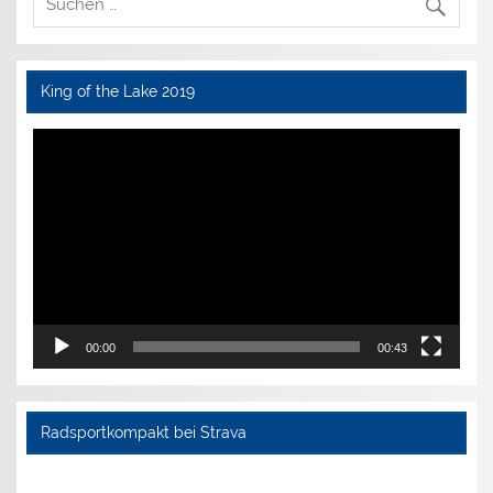
King of the Lake 2019
Video-
Player
00:00
00:43
Radsportkompakt bei Strava