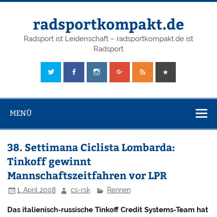
radsportkompakt.de
Radsport ist Leidenschaft – radsportkompakt.de ist
Radsport
MENÜ
38. Settimana Ciclista Lombarda:
Tinkoff gewinnt
Mannschaftszeitfahren vor LPR
1. April 2008
cs-rsk
Rennen
Das italienisch-russische Tinkoff Credit Systems-Team hat