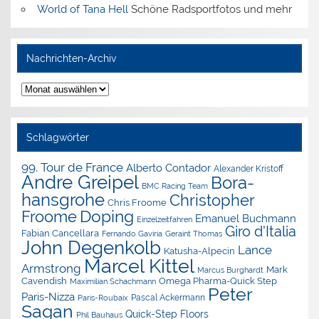
World of Tana Hell
Schöne Radsportfotos und mehr
Nachrichten-Archiv
Nachrichten-
Archiv
Schlagwörter
99. Tour de France
Alberto Contador
Alexander Kristoff
Andre Greipel
Bora-
BMC Racing Team
hansgrohe
Christopher
Chris Froome
Doping
Froome
Emanuel Buchmann
Einzelzeitfahren
Giro d'Italia
Fabian Cancellara
Geraint Thomas
Fernando Gaviria
John Degenkolb
Lance
Katusha-Alpecin
Marcel Kittel
Armstrong
Mark
Marcus Burghardt
Cavendish
Omega Pharma-Quick Step
Maximilian Schachmann
Peter
Paris-Nizza
Pascal Ackermann
Paris-Roubaix
Sagan
Quick-Step Floors
Phil Bauhaus