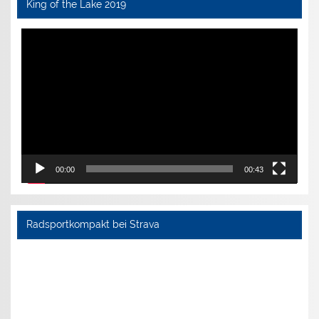
King of the Lake 2019
Video-
Player
00:00
00:43
Radsportkompakt bei Strava