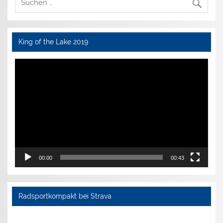
King of the Lake 2019
Video-
Player
00:00
00:43
Radsportkompakt bei Strava