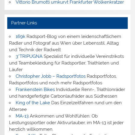
Vittorio Brumotti umkurvt Frankfurter Wolkenkratzer
Partner-Links
169k
Radsport-Blog von einem leidenschaftlichem
Radler und Fotograf aus Wien über Lebensstil, Alltag
und Technik der Radwelt
3*TRIPUGNA
Spezialist für individuelle Vereinstrikots
und Teambekleidung für Radsportler, Triathleten und
Läufer
Christopher Jobb – Radsportfotos
Radsportfotos,
Radsportfotos und noch mehr Radsportfotos
Frankenstein Bikes
Individuelle Renn-, Triathlonräder
und handgefertigte Carbonlaufräder aus Südhessen
King of the Lake
Das Einzelzeitfahren rund um den
Attersee
MA-13
Ankommen und Wohlfühlen: Ob
Leistungssportler oder Aktivurlauber, im MA-13 ist jeder
herzlich willkommen.