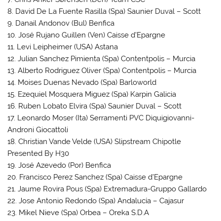
8. David De La Fuente Rasilla (Spa) Saunier Duval – Scott
9. Danail Andonov (Bul) Benfica
10. José Rujano Guillen (Ven) Caisse d’Epargne
11. Levi Leipheimer (USA) Astana
12. Julian Sanchez Pimienta (Spa) Contentpolis – Murcia
13. Alberto Rodriguez Oliver (Spa) Contentpolis – Murcia
14. Moises Duenas Nevado (Spa) Barloworld
15. Ezequiel Mosquera Miguez (Spa) Karpin Galicia
16. Ruben Lobato Elvira (Spa) Saunier Duval – Scott
17. Leonardo Moser (Ita) Serramenti PVC Diquigiovanni-
Androni Giocattoli
18. Christian Vande Velde (USA) Slipstream Chipotle
Presented By H30
19. José Azevedo (Por) Benfica
20. Francisco Perez Sanchez (Spa) Caisse d’Epargne
21. Jaume Rovira Pous (Spa) Extremadura-Gruppo Gallardo
22. Jose Antonio Redondo (Spa) Andalucía – Cajasur
23. Mikel Nieve (Spa) Orbea – Oreka S.D.A