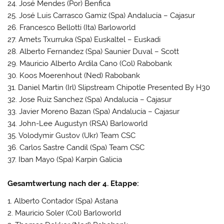
24. José Mendes (Por) Benfica
25. José Luis Carrasco Gamiz (Spa) Andalucía – Cajasur
26. Francesco Bellotti (Ita) Barloworld
27. Amets Txurruka (Spa) Euskaltel – Euskadi
28. Alberto Fernandez (Spa) Saunier Duval – Scott
29. Mauricio Alberto Ardila Cano (Col) Rabobank
30. Koos Moerenhout (Ned) Rabobank
31. Daniel Martin (Irl) Slipstream Chipotle Presented By H30
32. Jose Ruiz Sanchez (Spa) Andalucía – Cajasur
33. Javier Moreno Bazan (Spa) Andalucía – Cajasur
34. John-Lee Augustyn (RSA) Barloworld
35. Volodymir Gustov (Ukr) Team CSC
36. Carlos Sastre Candil (Spa) Team CSC
37. Iban Mayo (Spa) Karpin Galicia
Gesamtwertung nach der 4. Etappe:
1. Alberto Contador (Spa) Astana
2. Mauricio Soler (Col) Barloworld