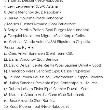
3. Thomas Dekker (Ned) Rabobank
4. Levi Leipheimer (USA) Astana
5. Denis Menchov (Rus) Rabobank
6. Bauke Mollema (Ned) Rabobank
7. Moises Duenas Nevado (Spa) Barloworld
8. Sergio Pardilla Bellon (Spa) Burgos Monumental
9. Ezequiel Mosquera Miguez (Spa) Karpin Galicia
10. Christian Vande Velde (USA) Slipstream Chipotle
Presented By H30
11. Chris Anker Sørensen (Den) Team CSC
12. Danail Andonov (Bul) Benfica
13. David De La Fuente Rasilla (Spa) Saunier Duval – Scott
14. Francisco Perez Sanchez (Spa) Caisse d’Epargne
15. Jaume Rovira Pous (Spa) Extremadura-Gruppo Gallardo
16. Julian Sanchez Pimienta (Spa) Contentpolis – Murcia
17. Ruben Lobato Elvira (Spa) Saunier Duval – Scott
18. Mauricio Alberto Ardila Cano (Col) Rabobank
19. José Azevedo (Por) Benfica
20. Koos Moerenhout (Ned) Rabobank