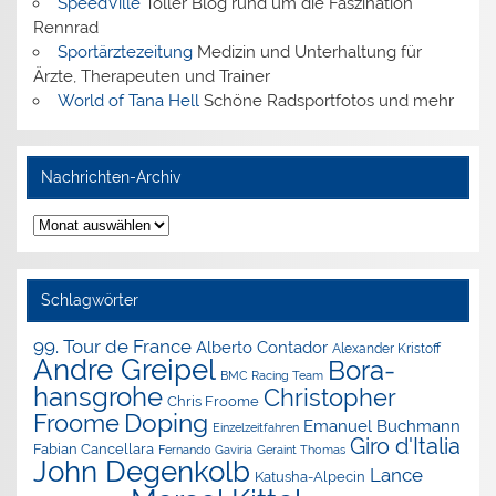
SpeedVille
Toller Blog rund um die Faszination
Rennrad
Sportärztezeitung
Medizin und Unterhaltung für
Ärzte, Therapeuten und Trainer
World of Tana Hell
Schöne Radsportfotos und mehr
Nachrichten-Archiv
Nachrichten-
Archiv
Schlagwörter
99. Tour de France
Alberto Contador
Alexander Kristoff
Andre Greipel
Bora-
BMC Racing Team
hansgrohe
Christopher
Chris Froome
Doping
Froome
Emanuel Buchmann
Einzelzeitfahren
Giro d'Italia
Fabian Cancellara
Geraint Thomas
Fernando Gaviria
John Degenkolb
Lance
Katusha-Alpecin