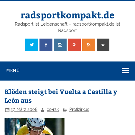
radsportkompakt.de
Radsport ist Leidenschaft – radsportkompakt.de ist
Radsport
MENÜ
Klöden steigt bei Vuelta a Castilla y
León aus
27. März 2008
cs-rsk
Profizirkus