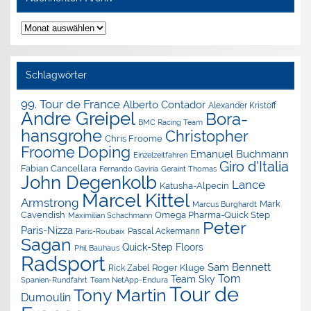
Nachrichten-
Archiv
Schlagwörter
99. Tour de France
Alberto Contador
Alexander Kristoff
Andre Greipel
Bora-
BMC Racing Team
hansgrohe
Christopher
Chris Froome
Doping
Froome
Emanuel Buchmann
Einzelzeitfahren
Giro d'Italia
Fabian Cancellara
Geraint Thomas
Fernando Gaviria
John Degenkolb
Lance
Katusha-Alpecin
Marcel Kittel
Armstrong
Mark
Marcus Burghardt
Cavendish
Omega Pharma-Quick Step
Maximilian Schachmann
Peter
Paris-Nizza
Pascal Ackermann
Paris-Roubaix
Sagan
Quick-Step Floors
Phil Bauhaus
Radsport
Sam Bennett
Roger Kluge
Rick Zabel
Tom
Team Sky
Spanien-Rundfahrt
Team NetApp-Endura
Tour de
Tony Martin
Dumoulin