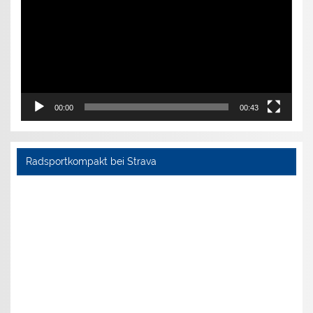
00:00
00:43
Radsportkompakt bei Strava