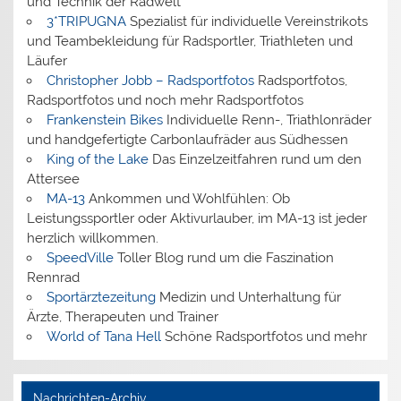
und Technik der Radwelt
3*TRIPUGNA
Spezialist für individuelle Vereinstrikots
und Teambekleidung für Radsportler, Triathleten und
Läufer
Christopher Jobb – Radsportfotos
Radsportfotos,
Radsportfotos und noch mehr Radsportfotos
Frankenstein Bikes
Individuelle Renn-, Triathlonräder
und handgefertigte Carbonlaufräder aus Südhessen
King of the Lake
Das Einzelzeitfahren rund um den
Attersee
MA-13
Ankommen und Wohlfühlen: Ob
Leistungssportler oder Aktivurlauber, im MA-13 ist jeder
herzlich willkommen.
SpeedVille
Toller Blog rund um die Faszination
Rennrad
Sportärztezeitung
Medizin und Unterhaltung für
Ärzte, Therapeuten und Trainer
World of Tana Hell
Schöne Radsportfotos und mehr
Nachrichten-Archiv