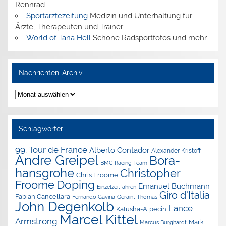
Rennrad
Sportärztezeitung
Medizin und Unterhaltung für
Ärzte, Therapeuten und Trainer
World of Tana Hell
Schöne Radsportfotos und mehr
Nachrichten-Archiv
Nachrichten-
Archiv
Schlagwörter
99. Tour de France
Alberto Contador
Alexander Kristoff
Andre Greipel
Bora-
BMC Racing Team
hansgrohe
Christopher
Chris Froome
Doping
Froome
Emanuel Buchmann
Einzelzeitfahren
Giro d'Italia
Fabian Cancellara
Geraint Thomas
Fernando Gaviria
John Degenkolb
Lance
Katusha-Alpecin
Marcel Kittel
Armstrong
Mark
Marcus Burghardt