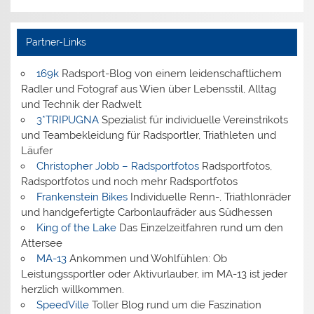
Partner-Links
169k
Radsport-Blog von einem leidenschaftlichem
Radler und Fotograf aus Wien über Lebensstil, Alltag
und Technik der Radwelt
3*TRIPUGNA
Spezialist für individuelle Vereinstrikots
und Teambekleidung für Radsportler, Triathleten und
Läufer
Christopher Jobb – Radsportfotos
Radsportfotos,
Radsportfotos und noch mehr Radsportfotos
Frankenstein Bikes
Individuelle Renn-, Triathlonräder
und handgefertigte Carbonlaufräder aus Südhessen
King of the Lake
Das Einzelzeitfahren rund um den
Attersee
MA-13
Ankommen und Wohlfühlen: Ob
Leistungssportler oder Aktivurlauber, im MA-13 ist jeder
herzlich willkommen.
SpeedVille
Toller Blog rund um die Faszination