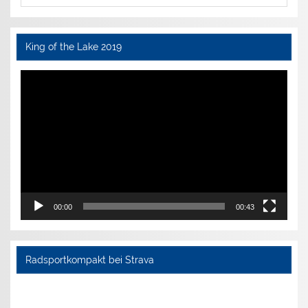
King of the Lake 2019
Video-
Player
00:00
00:43
Radsportkompakt bei Strava