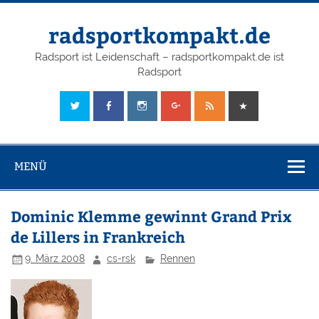
radsportkompakt.de
Radsport ist Leidenschaft – radsportkompakt.de ist
Radsport
MENÜ
Dominic Klemme gewinnt Grand Prix
de Lillers in Frankreich
9. März 2008
cs-rsk
Rennen