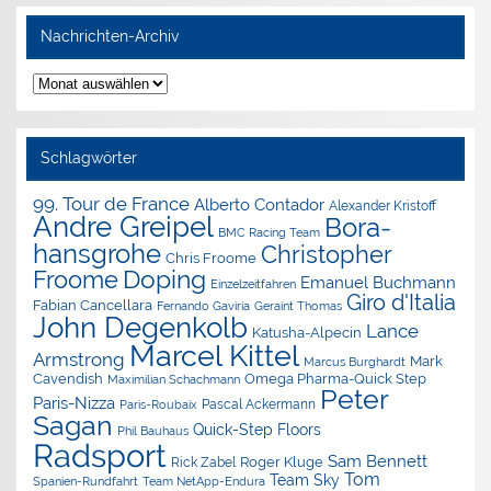
Nachrichten-Archiv
Nachrichten-
Archiv
Schlagwörter
99. Tour de France
Alberto Contador
Alexander Kristoff
Andre Greipel
Bora-
BMC Racing Team
hansgrohe
Christopher
Chris Froome
Doping
Froome
Emanuel Buchmann
Einzelzeitfahren
Giro d'Italia
Fabian Cancellara
Geraint Thomas
Fernando Gaviria
John Degenkolb
Lance
Katusha-Alpecin
Marcel Kittel
Armstrong
Mark
Marcus Burghardt
Cavendish
Omega Pharma-Quick Step
Maximilian Schachmann
Peter
Paris-Nizza
Pascal Ackermann
Paris-Roubaix
Sagan
Quick-Step Floors
Phil Bauhaus
Radsport
Sam Bennett
Roger Kluge
Rick Zabel
Tom
Team Sky
Spanien-Rundfahrt
Team NetApp-Endura