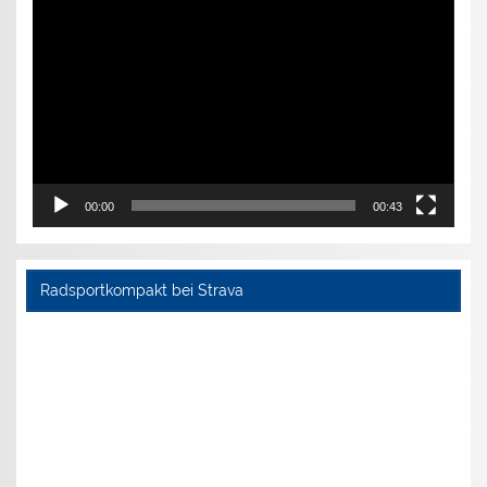
Player
00:00
00:43
Radsportkompakt bei Strava