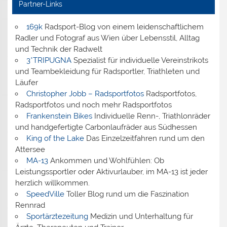
Partner-Links
169k
Radsport-Blog von einem leidenschaftlichem
Radler und Fotograf aus Wien über Lebensstil, Alltag
und Technik der Radwelt
3*TRIPUGNA
Spezialist für individuelle Vereinstrikots
und Teambekleidung für Radsportler, Triathleten und
Läufer
Christopher Jobb – Radsportfotos
Radsportfotos,
Radsportfotos und noch mehr Radsportfotos
Frankenstein Bikes
Individuelle Renn-, Triathlonräder
und handgefertigte Carbonlaufräder aus Südhessen
King of the Lake
Das Einzelzeitfahren rund um den
Attersee
MA-13
Ankommen und Wohlfühlen: Ob
Leistungssportler oder Aktivurlauber, im MA-13 ist jeder
herzlich willkommen.
SpeedVille
Toller Blog rund um die Faszination
Rennrad
Sportärztezeitung
Medizin und Unterhaltung für