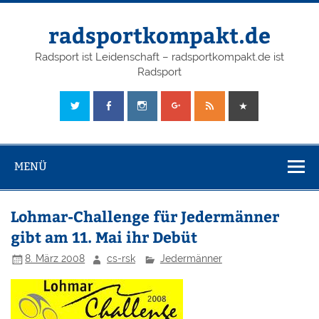
radsportkompakt.de
Radsport ist Leidenschaft – radsportkompakt.de ist
Radsport
MENÜ
Lohmar-Challenge für Jedermänner
gibt am 11. Mai ihr Debüt
8. März 2008
cs-rsk
Jedermänner