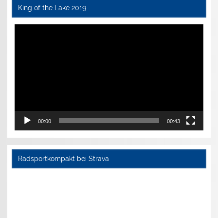
King of the Lake 2019
Video-
Player
00:00
00:43
Radsportkompakt bei Strava