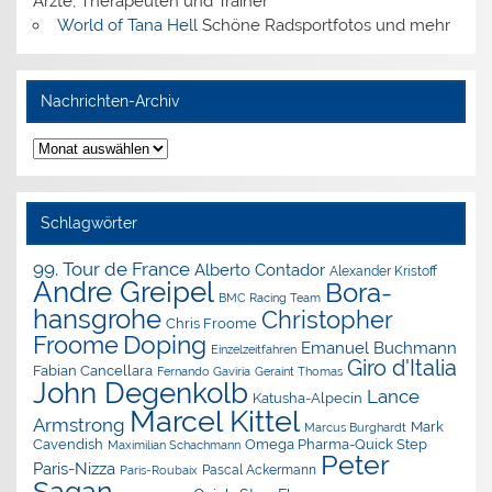
Ärzte, Therapeuten und Trainer
World of Tana Hell
Schöne Radsportfotos und mehr
Nachrichten-Archiv
Nachrichten-
Archiv
Schlagwörter
99. Tour de France
Alberto Contador
Alexander Kristoff
Andre Greipel
Bora-
BMC Racing Team
hansgrohe
Christopher
Chris Froome
Doping
Froome
Emanuel Buchmann
Einzelzeitfahren
Giro d'Italia
Fabian Cancellara
Geraint Thomas
Fernando Gaviria
John Degenkolb
Lance
Katusha-Alpecin
Marcel Kittel
Armstrong
Mark
Marcus Burghardt
Cavendish
Omega Pharma-Quick Step
Maximilian Schachmann
Peter
Paris-Nizza
Pascal Ackermann
Paris-Roubaix
Sagan