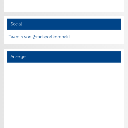
Social
Tweets von @radsportkompakt
Anzeige