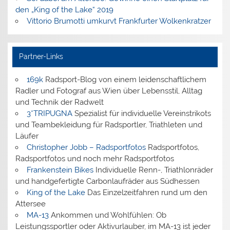
den „King of the Lake“ 2019
Vittorio Brumotti umkurvt Frankfurter Wolkenkratzer
Partner-Links
169k
Radsport-Blog von einem leidenschaftlichem
Radler und Fotograf aus Wien über Lebensstil, Alltag
und Technik der Radwelt
3*TRIPUGNA
Spezialist für individuelle Vereinstrikots
und Teambekleidung für Radsportler, Triathleten und
Läufer
Christopher Jobb – Radsportfotos
Radsportfotos,
Radsportfotos und noch mehr Radsportfotos
Frankenstein Bikes
Individuelle Renn-, Triathlonräder
und handgefertigte Carbonlaufräder aus Südhessen
King of the Lake
Das Einzelzeitfahren rund um den
Attersee
MA-13
Ankommen und Wohlfühlen: Ob
Leistungssportler oder Aktivurlauber, im MA-13 ist jeder