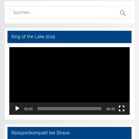
King of the Lake 2019
Video-
Player
00:00
00:43
Radsportkompakt bei Strava