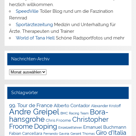
herzlich willkommen.
SpeedVille
Toller Blog rund um die Faszination
Rennrad
Sportärztezeitung
Medizin und Unterhaltung für
Ärzte, Therapeuten und Trainer
World of Tana Hell
Schöne Radsportfotos und mehr
Nachrichten-Archiv
Nachrichten-
Archiv
Schlagwörter
99. Tour de France
Alberto Contador
Alexander Kristoff
Andre Greipel
Bora-
BMC Racing Team
hansgrohe
Christopher
Chris Froome
Doping
Froome
Emanuel Buchmann
Einzelzeitfahren
Giro d'Italia
Fabian Cancellara
Geraint Thomas
Fernando Gaviria