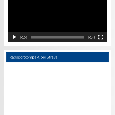
00:00
00:43
Radsportkompakt bei Strava