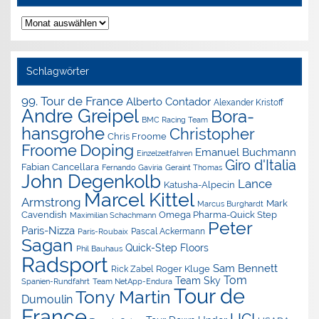
Nachrichten-
Archiv
Schlagwörter
99. Tour de France
Alberto Contador
Alexander Kristoff
Andre Greipel
Bora-
BMC Racing Team
hansgrohe
Christopher
Chris Froome
Doping
Froome
Emanuel Buchmann
Einzelzeitfahren
Giro d'Italia
Fabian Cancellara
Geraint Thomas
Fernando Gaviria
John Degenkolb
Lance
Katusha-Alpecin
Marcel Kittel
Armstrong
Mark
Marcus Burghardt
Cavendish
Omega Pharma-Quick Step
Maximilian Schachmann
Peter
Paris-Nizza
Pascal Ackermann
Paris-Roubaix
Sagan
Quick-Step Floors
Phil Bauhaus
Radsport
Sam Bennett
Roger Kluge
Rick Zabel
Tom
Team Sky
Spanien-Rundfahrt
Team NetApp-Endura
Tour de
Tony Martin
Dumoulin
France