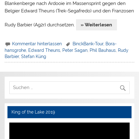
Blankenberge nach Ardooie im Massensprint gegen den
Belgier Edward Theuns (Trek-Segafredo) und den Franzosen
Rudy Barbier (Ag2r) durchsetzen.
» Weiterlesen
Kommentar hinterlassen
BinckBank-Tour
,
Bora-
hansgrohe
,
Edward Theuns
,
Peter Sagan
,
Phil Bauhaus
,
Rudy
Barbier
,
Stefan Küng
King of the Lake 2019
Video-
Player