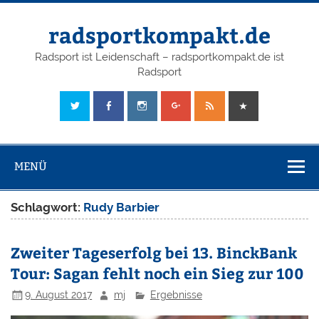
radsportkompakt.de
Radsport ist Leidenschaft – radsportkompakt.de ist
Radsport
MENÜ
Schlagwort:
Rudy Barbier
Zweiter Tageserfolg bei 13. BinckBank
Tour: Sagan fehlt noch ein Sieg zur 100
9. August 2017
mj
Ergebnisse