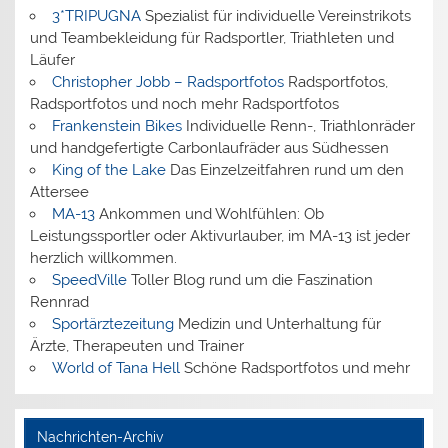
3*TRIPUGNA
Spezialist für individuelle Vereinstrikots
und Teambekleidung für Radsportler, Triathleten und
Läufer
Christopher Jobb – Radsportfotos
Radsportfotos,
Radsportfotos und noch mehr Radsportfotos
Frankenstein Bikes
Individuelle Renn-, Triathlonräder
und handgefertigte Carbonlaufräder aus Südhessen
King of the Lake
Das Einzelzeitfahren rund um den
Attersee
MA-13
Ankommen und Wohlfühlen: Ob
Leistungssportler oder Aktivurlauber, im MA-13 ist jeder
herzlich willkommen.
SpeedVille
Toller Blog rund um die Faszination
Rennrad
Sportärztezeitung
Medizin und Unterhaltung für
Ärzte, Therapeuten und Trainer
World of Tana Hell
Schöne Radsportfotos und mehr
Nachrichten-Archiv