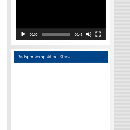
00:00
00:43
Radsportkompakt bei Strava