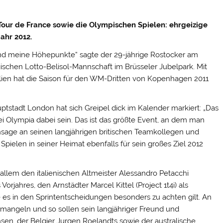
our de France sowie die Olympischen Spielen: ehrgeizige
ahr 2012.
ind meine Höhepunkte“ sagte der 29-jährige Rostocker am
lgischen Lotto-Belisol-Mannschaft im Brüsseler Jubelpark.
Mit
alien hat die Saison für den WM-Dritten von Kopenhagen 2011
uptstadt London hat sich Greipel dick im Kalender markiert: „Das
l bei Olympia dabei sein. Das ist das größte Event, an dem man
ansage an seinen langjährigen britischen Teamkollegen und
Spielen in seiner Heimat ebenfalls für sein großes Ziel 2012
allem den italienischen Altmeister Alessandro Petacchi
rjahres, den Arnstädter Marcel Kittel (Project 1t4i) als
 es in den Sprintentscheidungen besonders zu achten gilt. An
ht mangeln und so sollen sein langjähriger Freund und
en, der Belgier Jurgen Roelandts sowie der australische