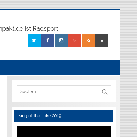
mpakt.de ist Radsport
King of the Lake 2019
Video-
Player