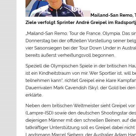
Mailand-San Remo, T
Ziele verfolgt Sprinter André Greipel im Radsportj
„Mailand-San Remo, Tour de France, Olympia. Das s
Donnerstag bei der offiziellen Vorstellung seiner be
vier Saisonsiegen bei der Tour Down Under in Austr
bereits äußerst verheißungsvoll begonnen.
Speziell die Olympischen Spiele in der britischen Ha
ist ein Kindheitstraum von mir. Wer Sportler ist, wil
teilnehmen kann“, richtet Greipel eine klare Kampf
Dauerrivalen Mark Cavendish (Sky), der Gold bei den 
erklärte.
Neben dem britischen Weltmeister sieht Greipel vor 
(Lampre-ISD) sowie den deutschen Shootingstar des Vo
diejenigen Männer mit den schnellen Beinen, auf die
tatkräftiger Unterstützung soll es Greipel dabei nic
Landsmann Marcel Sieberg, der Australier Adam Hans