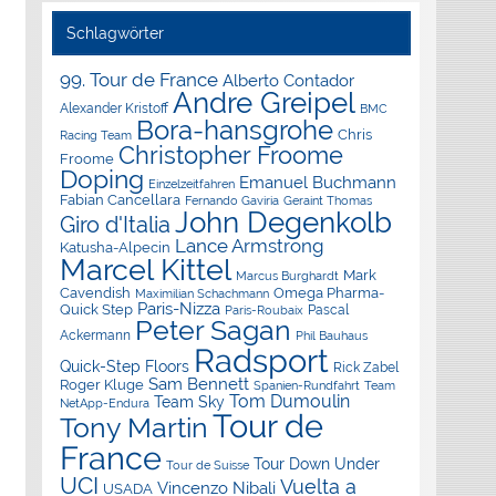
Schlagwörter
99. Tour de France
Alberto Contador
Andre Greipel
Alexander Kristoff
BMC
Bora-hansgrohe
Chris
Racing Team
Christopher Froome
Froome
Doping
Emanuel Buchmann
Einzelzeitfahren
Fabian Cancellara
Geraint Thomas
Fernando Gaviria
John Degenkolb
Giro d'Italia
Lance Armstrong
Katusha-Alpecin
Marcel Kittel
Mark
Marcus Burghardt
Cavendish
Omega Pharma-
Maximilian Schachmann
Paris-Nizza
Quick Step
Pascal
Paris-Roubaix
Peter Sagan
Ackermann
Phil Bauhaus
Radsport
Quick-Step Floors
Rick Zabel
Sam Bennett
Roger Kluge
Spanien-Rundfahrt
Team
Tom Dumoulin
Team Sky
NetApp-Endura
Tour de
Tony Martin
France
Tour Down Under
Tour de Suisse
UCI
Vuelta a
Vincenzo Nibali
USADA