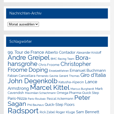
Nachrichten-Archiv
Nachrichten-
Archiv
Schlagwörter
99. Tour de France
Alberto Contador
Alexander Kristoff
Andre Greipel
Bora-
BMC Racing Team
hansgrohe
Christopher
Chris Froome
Doping
Froome
Emanuel Buchmann
Einzelzeitfahren
Giro d'Italia
Fabian Cancellara
Geraint Thomas
Fernando Gaviria
John Degenkolb
Lance
Katusha-Alpecin
Marcel Kittel
Armstrong
Mark
Marcus Burghardt
Cavendish
Omega Pharma-Quick Step
Maximilian Schachmann
Peter
Paris-Nizza
Pascal Ackermann
Paris-Roubaix
Sagan
Quick-Step Floors
Phil Bauhaus
Radsport
Sam Bennett
Roger Kluge
Rick Zabel