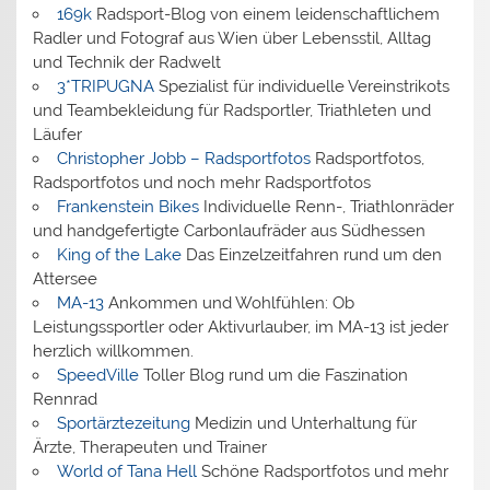
169k
Radsport-Blog von einem leidenschaftlichem
Radler und Fotograf aus Wien über Lebensstil, Alltag
und Technik der Radwelt
3*TRIPUGNA
Spezialist für individuelle Vereinstrikots
und Teambekleidung für Radsportler, Triathleten und
Läufer
Christopher Jobb – Radsportfotos
Radsportfotos,
Radsportfotos und noch mehr Radsportfotos
Frankenstein Bikes
Individuelle Renn-, Triathlonräder
und handgefertigte Carbonlaufräder aus Südhessen
King of the Lake
Das Einzelzeitfahren rund um den
Attersee
MA-13
Ankommen und Wohlfühlen: Ob
Leistungssportler oder Aktivurlauber, im MA-13 ist jeder
herzlich willkommen.
SpeedVille
Toller Blog rund um die Faszination
Rennrad
Sportärztezeitung
Medizin und Unterhaltung für
Ärzte, Therapeuten und Trainer
World of Tana Hell
Schöne Radsportfotos und mehr