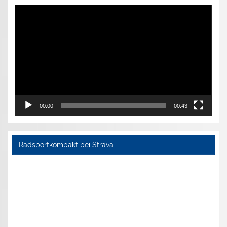
Video-
Player
00:00
00:43
Radsportkompakt bei Strava