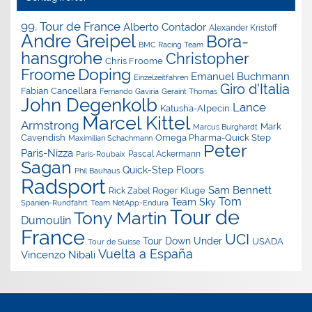
99. Tour de France
Alberto Contador
Alexander Kristoff
Andre Greipel
Bora-
BMC Racing Team
hansgrohe
Christopher
Chris Froome
Doping
Froome
Emanuel Buchmann
Einzelzeitfahren
Giro d'Italia
Fabian Cancellara
Geraint Thomas
Fernando Gaviria
John Degenkolb
Lance
Katusha-Alpecin
Marcel Kittel
Armstrong
Mark
Marcus Burghardt
Cavendish
Omega Pharma-Quick Step
Maximilian Schachmann
Peter
Paris-Nizza
Pascal Ackermann
Paris-Roubaix
Sagan
Quick-Step Floors
Phil Bauhaus
Radsport
Sam Bennett
Roger Kluge
Rick Zabel
Tom
Team Sky
Spanien-Rundfahrt
Team NetApp-Endura
Tour de
Tony Martin
Dumoulin
France
UCI
Tour Down Under
USADA
Tour de Suisse
Vuelta a España
Vincenzo Nibali