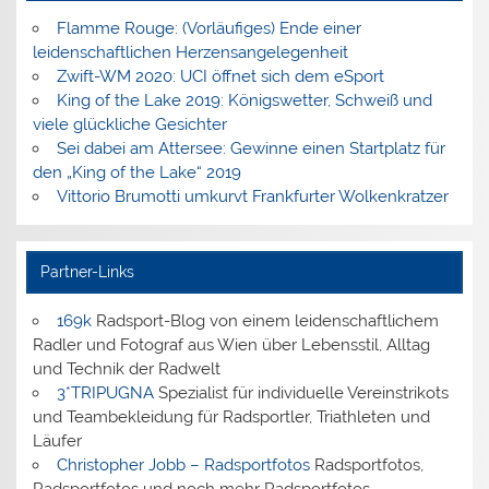
Flamme Rouge: (Vorläufiges) Ende einer
leidenschaftlichen Herzensangelegenheit
Zwift-WM 2020: UCI öffnet sich dem eSport
King of the Lake 2019: Königswetter, Schweiß und
viele glückliche Gesichter
Sei dabei am Attersee: Gewinne einen Startplatz für
den „King of the Lake“ 2019
Vittorio Brumotti umkurvt Frankfurter Wolkenkratzer
Partner-Links
169k
Radsport-Blog von einem leidenschaftlichem
Radler und Fotograf aus Wien über Lebensstil, Alltag
und Technik der Radwelt
3*TRIPUGNA
Spezialist für individuelle Vereinstrikots
und Teambekleidung für Radsportler, Triathleten und
Läufer
Christopher Jobb – Radsportfotos
Radsportfotos,
Radsportfotos und noch mehr Radsportfotos