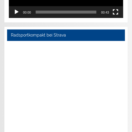
00:00
00:43
Radsportkompakt bei Strava