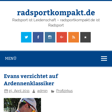
radsportkompakt.de
Radsport ist Leidenschaft – radsportkompakt.de ist
Radsport
MENÜ
Evans verzichtet auf
Ardennenklassiker
15. April 2011
admin
Profizirkus