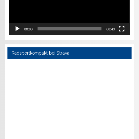
00:00
00:43
Radsportkompakt bei Strava