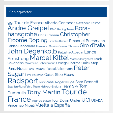
Schlagwörter
99. Tour de France
Alberto Contador
Alexander Kristoff
Andre Greipel
Bora-
BMC Racing Team
hansgrohe
Christopher
Chris Froome
Doping
Froome
Emanuel Buchmann
Einzelzeitfahren
Giro d'Italia
Fabian Cancellara
Geraint Thomas
Fernando Gaviria
John Degenkolb
Lance
Katusha-Alpecin
Marcel Kittel
Armstrong
Mark
Marcus Burghardt
Cavendish
Omega Pharma-Quick Step
Maximilian Schachmann
Peter
Paris-Nizza
Pascal Ackermann
Paris-Roubaix
Sagan
Quick-Step Floors
Phil Bauhaus
Radsport
Sam Bennett
Roger Kluge
Rick Zabel
Tom
Team Sky
Spanien-Rundfahrt
Team NetApp-Endura
Tour de
Tony Martin
Dumoulin
France
UCI
Tour Down Under
USADA
Tour de Suisse
Vuelta a España
Vincenzo Nibali