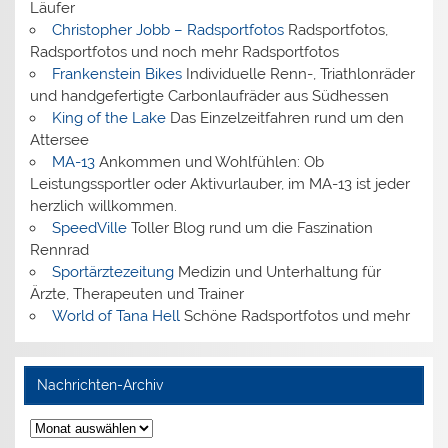
Läufer
Christopher Jobb – Radsportfotos
Radsportfotos,
Radsportfotos und noch mehr Radsportfotos
Frankenstein Bikes
Individuelle Renn-, Triathlonräder
und handgefertigte Carbonlaufräder aus Südhessen
King of the Lake
Das Einzelzeitfahren rund um den
Attersee
MA-13
Ankommen und Wohlfühlen: Ob
Leistungssportler oder Aktivurlauber, im MA-13 ist jeder
herzlich willkommen.
SpeedVille
Toller Blog rund um die Faszination
Rennrad
Sportärztezeitung
Medizin und Unterhaltung für
Ärzte, Therapeuten und Trainer
World of Tana Hell
Schöne Radsportfotos und mehr
Nachrichten-Archiv
Nachrichten-
Archiv