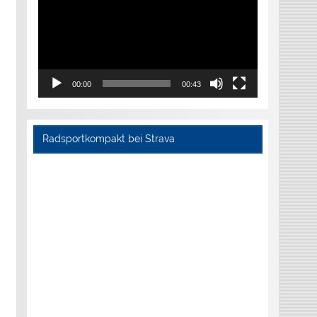
00:00
00:43
Radsportkompakt bei Strava