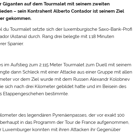
er Giganten auf dem Tourmalet mit seinem zweiten
hieden – sein Kontrahent Alberto Contador ist seinem Ziel
äher gekommen.
l du Tourmalet setzte sich der luxemburgische Saxo-Bank-Profi
dor (Astana) durch.
Rang drei belegte mit 1:18 Minuten
rer Spanier.
s im Aufstieg zum 2.115 Meter Tourmalet zum Duell mit seinem
gte dann Schleck mit einer Attacke aus einer Gruppe mit allen
ilometer vor dem Ziel wurde mit dem Russen Alexandr Kolobnev
die sich nach drei Kilometer gebildet hatte und im Beisein des
as Etappengeschehen bestimmte.
ilometer des legendären Pyrenäenpasses, der vor exakt 100
ss überhaupt in das Programm der Tour de France aufgenommen,
der Luxemburger konnten mit ihren Attacken ihr Gegenüber