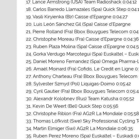
17. Lance Armstrong (USA) Team Radioshack 0:04:12
18. Carlos Barredo Llamazales (Spa) Quick Step 0:04:
19. Vasili Kiryienka (Blr) Caisse d’Epargne 0:04:27
20. Luis León Sánchez Gil (Spa) Caisse d’Epargne
21. Pierre Rolland (Fra) Bbox Bouygues Telecom 0:04
22. Christophe Moreau (Fra) Caisse d’Epargne 0:04:36
23. Ruben Plaza Molina (Spa) Caisse d’Epargne 0:04:
24. Gorka Verdugo Marcotegui (Spa) Euskaltel – Euska
25. Daniel Moreno Fernandez (Spa) Omega Pharma-L
26. Amaël Moinard (Fra) Cofidis, Le Credit en Ligne 0
27. Anthony Charteau (Fra) Bbox Bouygues Telecom 
28. Sylvester Szmyd (Pol) Liquigas-Doimo 0:05:42
29. Cyril Gautier (Fra) Bbox Bouygues Telecom 0:05:
30. Alexandr Kolobnev (Rus) Team Katusha 0:05:52
31. Kevin De Weert (Bel) Quick Step 0:05:56
32. Christophe Riblon (Fra) AG2R La Mondiale 0:05:5
33. Thomas Löfkvist (Swe) Sky Professional Cycling 
34. Martin Elmiger (Swi) AG2R La Mondiale 0:06:35
35. Ruben Perez Moreno (Spa) Euskaltel – Euskadi 0: