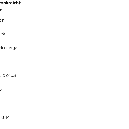
Frankreich):
m:
den
ück
i 0:01:32
5
 0:01:48
0
03:44