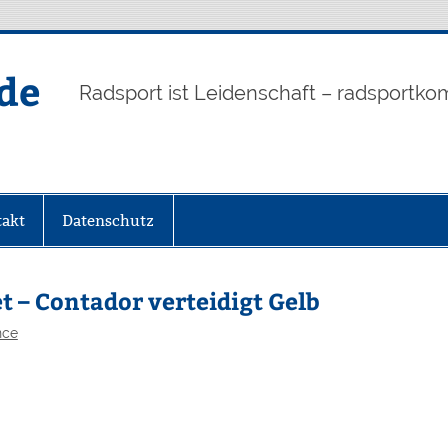
de
Radsport ist Leidenschaft – radsportko
akt
Datenschutz
t – Contador verteidigt Gelb
nce