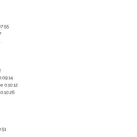
07:55
7
3
2
:09:14
e 0:10:12
 0:10:26
0:51