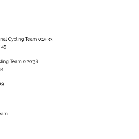
onal Cycling Team 0:19:33
:45
cling Team 0:20:38
14
19
Team