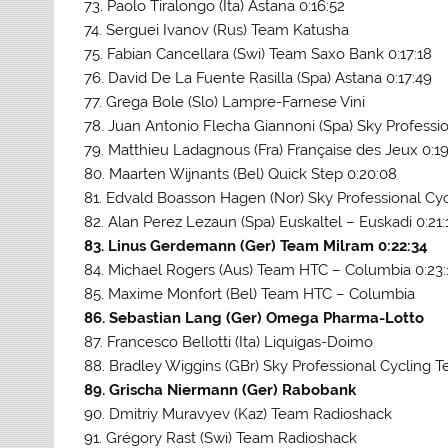
73. Paolo Tiralongo (Ita) Astana 0:16:52
74. Serguei Ivanov (Rus) Team Katusha
75. Fabian Cancellara (Swi) Team Saxo Bank 0:17:18
76. David De La Fuente Rasilla (Spa) Astana 0:17:49
77. Grega Bole (Slo) Lampre-Farnese Vini
78. Juan Antonio Flecha Giannoni (Spa) Sky Professi
79. Matthieu Ladagnous (Fra) Française des Jeux 0:19
80. Maarten Wijnants (Bel) Quick Step 0:20:08
81. Edvald Boasson Hagen (Nor) Sky Professional Cy
82. Alan Perez Lezaun (Spa) Euskaltel – Euskadi 0:21:
83. Linus Gerdemann (Ger) Team Milram 0:22:34
84. Michael Rogers (Aus) Team HTC – Columbia 0:23:
85. Maxime Monfort (Bel) Team HTC – Columbia
86. Sebastian Lang (Ger) Omega Pharma-Lotto
87. Francesco Bellotti (Ita) Liquigas-Doimo
88. Bradley Wiggins (GBr) Sky Professional Cycling 
89. Grischa Niermann (Ger) Rabobank
90. Dmitriy Muravyev (Kaz) Team Radioshack
91. Grégory Rast (Swi) Team Radioshack