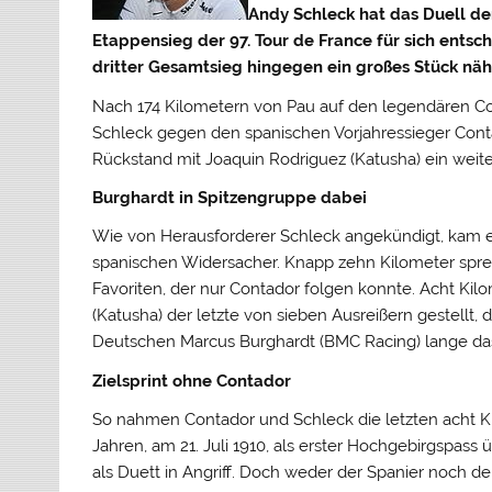
Andy Schleck hat das Duell d
Etappensieg der 97. Tour de France für sich entsc
dritter Gesamtsieg hingegen ein großes Stück n
Nach 174 Kilometern von Pau auf den legendären Co
Schleck gegen den spanischen Vorjahressieger Conta
Rückstand mit Joaquin Rodriguez (Katusha) ein weite
Burghardt in Spitzengruppe dabei
Wie von Herausforderer Schleck angekündigt, kam e
spanischen Widersacher. Knapp zehn Kilometer spren
Favoriten, der nur Contador folgen konnte. Acht K
(Katusha) der letzte von sieben Ausreißern gestellt, 
Deutschen Marcus Burghardt (BMC Racing) lange d
Zielsprint ohne Contador
So nahmen Contador und Schleck die letzten acht K
Jahren, am 21. Juli 1910, als erster Hochgebirgspa
als Duett in Angriff. Doch weder der Spanier noch 