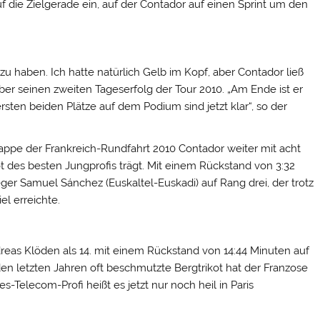
die Zielgerade ein, auf der Contador auf einen Sprint um den
u haben. Ich hatte natürlich Gelb im Kopf, aber Contador ließ
über seinen zweiten Tageserfolg der Tour 2010. „Am Ende ist er
ersten beiden Plätze auf dem Podium sind jetzt klar“, so der
appe der Frankreich-Rundfahrt 2010 Contador weiter mit acht
t des besten Jungprofis trägt. Mit einem Rückstand von 3:32
r Samuel Sánchez (Euskaltel-Euskadi) auf Rang drei, der trotz
el erreichte.
dreas Klöden als 14. mit einem Rückstand von 14:44 Minuten auf
n letzten Jahren oft beschmutzte Bergtrikot hat der Franzose
-Telecom-Profi heißt es jetzt nur noch heil in Paris