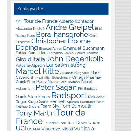
Schlagwörter
99. Tour de France
Alberto Contador
Andre Greipel
Alexander Kristoff
BMC
Bora-hansgrohe
Chris
Racing Team
Christopher Froome
Froome
Doping
Emanuel Buchmann
Einzelzeitfahren
Fabian Cancellara
Geraint Thomas
Fernando Gaviria
John Degenkolb
Giro d'Italia
Lance Armstrong
Katusha-Alpecin
Marcel Kittel
Mark
Marcus Burghardt
Cavendish
Omega Pharma-
Maximilian Schachmann
Paris-Nizza
Quick Step
Pascal
Paris-Roubaix
Peter Sagan
Ackermann
Phil Bauhaus
Radsport
Quick-Step Floors
Rick Zabel
Sam Bennett
Roger Kluge
Spanien-Rundfahrt
Team
Tom Dumoulin
Team Sky
NetApp-Endura
Tour de
Tony Martin
France
Tour Down Under
Tour de Suisse
UCI
Vuelta a
Vincenzo Nibali
USADA