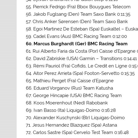
55. Pierrick Fedrigo (Fra) Bbox Bouygues Telecom
56. Jakob Fuglsang (Den) Team Saxo Bank 0:11:35
57. Chris Anker Sørensen (Den) Team Saxo Bank
58. Egoi Martinez De Esteban (Spa) Euskaltel – Euska
59. Cadel Evans (Aus) BMC Racing Team 0:12:00
60. Marcus Burghardt (Ger) BMC Racing Team
61. Rui Alberto Faria da Costa (Por) Caisse d’Epargne 
62. David Zabriskie (USA) Garmin – Transitions 0:14:41
63. Rémi Pauriol (Fra) Cofidis, Le Credit en Ligne 0:15
64. Aitor Perez Arrieta (Spa) Footon-Servetto 0:15:35
65. Mathieu Perget (Fra) Caisse d’Epargne
66. Eduard Vorganov (Rus) Team Katusha
67. George Hincapie (USA) BMC Racing Team
68. Koos Moerenhout (Ned) Rabobank
69. Ivan Basso (Ita) Liquigas-Doimo 0:16:28
70. Alexander Kuschynski (Blr) Liquigas-Doimo
71. Jesus Hernandez Blazquez (Spa) Astana
72. Carlos Sastre (Spa) Cervelo Test Team 0:16:48