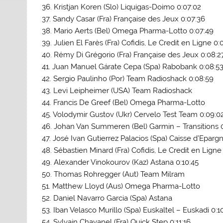
36. Kristjan Koren (Slo) Liquigas-Doimo 0:07:02
37. Sandy Casar (Fra) Française des Jeux 0:07:36
38. Mario Aerts (Bel) Omega Pharma-Lotto 0:07:49
39. Julien El Farès (Fra) Cofidis, Le Credit en Ligne 0:
40. Rémy Di Grégorio (Fra) Française des Jeux 0:08:2
41. Juan Manuel Gárate Cepa (Spa) Rabobank 0:08:5
42. Sergio Paulinho (Por) Team Radioshack 0:08:59
43. Levi Leipheimer (USA) Team Radioshack
44. Francis De Greef (Bel) Omega Pharma-Lotto
45. Volodymir Gustov (Ukr) Cervelo Test Team 0:09:0
46. Johan Van Summeren (Bel) Garmin – Transitions 0
47. José Ivan Gutierrez Palacios (Spa) Caisse d’Epargn
48. Sébastien Minard (Fra) Cofidis, Le Credit en Ligne
49. Alexander Vinokourov (Kaz) Astana 0:10:45
50. Thomas Rohregger (Aut) Team Milram
51. Matthew Lloyd (Aus) Omega Pharma-Lotto
52. Daniel Navarro Garcia (Spa) Astana
53. Iban Velasco Murillo (Spa) Euskaltel – Euskadi 0:1
54. Sylvain Chavanel (Fra) Quick Step 0:11:16