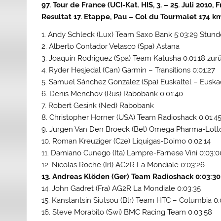
97. Tour de France (UCI-Kat. HIS, 3. – 25. Juli 2010, 
Resultat 17. Etappe, Pau – Col du Tourmalet 174 k
1. Andy Schleck (Lux) Team Saxo Bank 5:03:29 Stun
2. Alberto Contador Velasco (Spa) Astana
3. Joaquin Rodriguez (Spa) Team Katusha 0:01:18 zur
4. Ryder Hesjedal (Can) Garmin – Transitions 0:01:27
5. Samuel Sánchez Gonzalez (Spa) Euskaltel – Euskad
6. Denis Menchov (Rus) Rabobank 0:01:40
7. Robert Gesink (Ned) Rabobank
8. Christopher Horner (USA) Team Radioshack 0:01:4
9. Jurgen Van Den Broeck (Bel) Omega Pharma-Lotto
10. Roman Kreuziger (Cze) Liquigas-Doimo 0:02:14
11. Damiano Cunego (Ita) Lampre-Farnese Vini 0:03:0
12. Nicolas Roche (Irl) AG2R La Mondiale 0:03:26
13. Andreas Klöden (Ger) Team Radioshack 0:03:30
14. John Gadret (Fra) AG2R La Mondiale 0:03:35
15. Kanstantsin Siutsou (Blr) Team HTC – Columbia 0:
16. Steve Morabito (Swi) BMC Racing Team 0:03:58