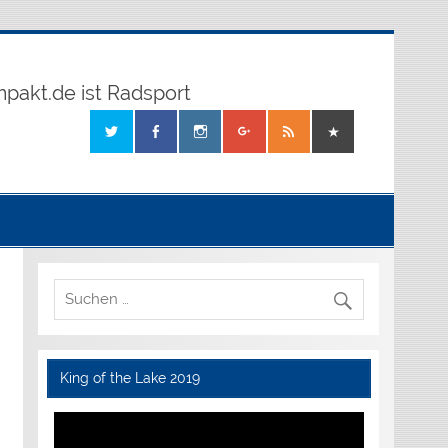
mpakt.de ist Radsport
King of the Lake 2019
Video-
Player