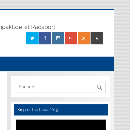
mpakt.de ist Radsport
King of the Lake 2019
Video-
Player