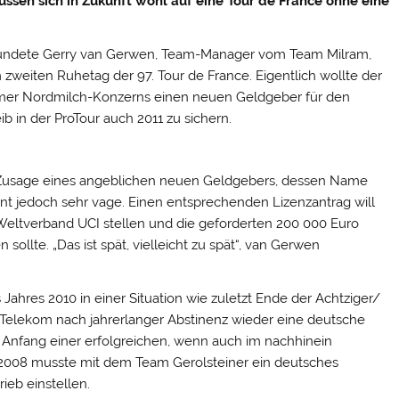
sen sich in Zukunft wohl auf eine Tour de France ohne eine
rkündete Gerry van Gerwen, Team-Manager vom Team Milram,
 zweiten Ruhetag der 97. Tour de France.
Eigentlich wollte der
mer Nordmilch-Konzerns einen neuen Geldgeber für den
b in der ProTour auch 2011 zu sichern.
 Zusage eines angeblichen neuen Geldgebers, dessen Name
int jedoch sehr vage. Einen entsprechenden Lizenzantrag will
Weltverband UCI stellen und die geforderten 200 000 Euro
sollte. „Das ist spät, vielleicht zu spät“, van Gerwen
Jahres 2010 in einer Situation wie zuletzt Ende der Achtziger/
 Telekom nach jahrerlanger Abstinenz wieder eine deutsche
n Anfang einer erfolgreichen, wenn auch im nachhinein
hr 2008 musste mit dem Team Gerolsteiner ein deutsches
eb einstellen.