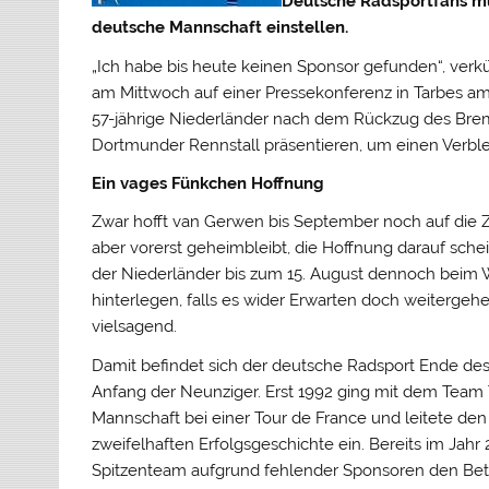
Deutsche Radsportfans müs
deutsche Mannschaft einstellen.
„Ich habe bis heute keinen Sponsor gefunden“, ve
am Mittwoch auf einer Pressekonferenz in Tarbes am
57-jährige Niederländer nach dem Rückzug des Bre
Dortmunder Rennstall präsentieren, um einen Verblei
Ein vages Fünkchen Hoffnung
Zwar hofft van Gerwen bis September noch auf die
aber vorerst geheimbleibt, die Hoffnung darauf sche
der Niederländer bis zum 15. August dennoch beim 
hinterlegen, falls es wider Erwarten doch weitergehen 
vielsagend.
Damit befindet sich der deutsche Radsport Ende des 
Anfang der Neunziger. Erst 1992 ging mit dem Team
Mannschaft bei einer Tour de France und leitete de
zweifelhaften Erfolgsgeschichte ein. Bereits im Ja
Spitzenteam aufgrund fehlender Sponsoren den Betri