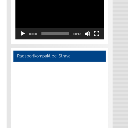
00:00
00:43
Radsportkompakt bei Strava