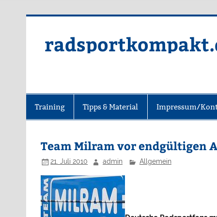
radsportkompakt.
Training
Tipps & Material
Impressum/Kont
Team Milram vor endgültigen 
21. Juli 2010
admin
Allgemein