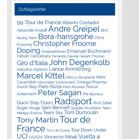
Schlagwörter
99. Tour de France
Alberto Contador
Andre Greipel
Alexander Kristoff
BMC
Bora-hansgrohe
Chris
Racing Team
Christopher Froome
Froome
Doping
Emanuel Buchmann
Einzelzeitfahren
Fabian Cancellara
Geraint Thomas
Fernando Gaviria
John Degenkolb
Giro d'Italia
Lance Armstrong
Katusha-Alpecin
Marcel Kittel
Mark
Marcus Burghardt
Cavendish
Omega Pharma-
Maximilian Schachmann
Paris-Nizza
Quick Step
Pascal
Paris-Roubaix
Peter Sagan
Ackermann
Phil Bauhaus
Radsport
Quick-Step Floors
Rick Zabel
Sam Bennett
Roger Kluge
Spanien-Rundfahrt
Team
Tom Dumoulin
Team Sky
NetApp-Endura
Tour de
Tony Martin
France
Tour Down Under
Tour de Suisse
UCI
Vuelta a
Vincenzo Nibali
USADA