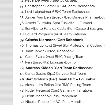
32. Kevin De Weert (Bel) Quick Step
33. Christopher Horner (USA) Team Radioshack
34. Levi Leipheimer (USA) Team Radioshack
35. Jurgen Van Den Broeck (Bel) Omega Pharma-Lot
36. Amets Txurruka (Spa) Euskaltel – Euskadi
37. Rui Alberto Faria da Costa (Por) Caisse d’Epargne
38. Eduard Vorganov (Rus) Team Katusha
39. Grischa Niermann (Ger) Rabobank
40. Thomas Löfkvist (Swe) Sky Professional Cycling
41. Bram Tankink (Ned) Rabobank
42. Cadel Evans (Aus) BMC Racing Team
43. Ivan Basso (Ita) Liquigas-Doimo
44. Andreas Klöden (Ger) Team Radioshack
45. Carlos Sastre (Spa) Cervelo Test Team
46. Bert Grabsch (Ger) Team HTC – Columbia
47. Alessandro Ballan (Ita) BMC Racing Team
48. Ryder Hesjedal (Can) Garmin – Transitions
49. Denis Menchov (Rus) Rabobank
50. Nicolas Roche (Irl) AG2R La Mondiale