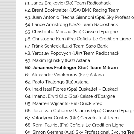
51. Janez Brajkovic (Slo) Team Radioshack
52. Brent Bookwalter (USA) BMC Racing Team
53. Juan Antonio Flecha Giannoni (Spa) Sky Professi
54. Lance Armstrong (USA) Team Radioshack
55. Christophe Moreau (Fra) Caisse d’Epargne
56. Christophe Kern (Fra) Cofidis, Le Credit en Ligne
57. Fränk Schleck (Lux) Team Saxo Bank
58. Yaroslav Popovych (Ukr) Team Radioshack
59. Maxim Iglinskiy (Kaz) Astana
60. Johannes Fröhlinger (Ger) Team Milram
61. Alexander Vinokourov (Kaz) Astana
62. Paolo Tiralongo (Ita) Astana
63. Inaki Isasi Flores (Spa) Euskaltel – Euskadi
64. Imanol Erviti Ollo (Spa) Caisse d’Epargne
65. Maarten Wijnants (Bel) Quick Step
66. José Ivan Gutierrez Palacios (Spa) Caisse d’Eparg
67. Volodymir Gustov (Ukr) Cervelo Test Team
68. Rémi Pauriol (Fra) Cofidis, Le Credit en Ligne
69. Simon Gerrans (Aus) Sky Professional Cycling T