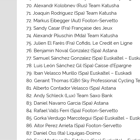
70. Alexandr Kolobnev (Rus) Team Katusha
71. Joaquin Rodriguez (Spa) Team Katusha
72. Markus Eibegger (Aut) Footon-Servetto
73. Sandy Casar (Fra) Française des Jeux
74. Alexandr Pliuschin (Mda) Team Katusha
75. Julien El Farès (Fra) Cofidis, Le Credit en Ligne
76. Benjamin Noval Gonzalez (Spa) Astana
77. Samuel Sánchez Gonzalez (Spa) Euskaltel – Eusk
78. Luis León Sánchez Gil (Spa) Caisse d’Epargne
79. Iban Velasco Murillo (Spa) Euskaltel – Euskadi
80. Geraint Thomas (GBr) Sky Professional Cycling 
81. Alberto Contador Velasco (Spa) Astana
82. Andy Schleck (Lux) Team Saxo Bank
83. Daniel Navarro Garcia (Spa) Astana
84. Rafael Valls Ferri (Spa) Footon-Servetto
85. Gorka Verdugo Marcotegui (Spa) Euskaltel – Eusk
86. Aitor Perez Arrieta (Spa) Footon-Servetto
87. Daniel Oss (Ita) Liquigas-Doimo