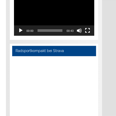
00:00
00:43
Radsportkompakt bei Strava