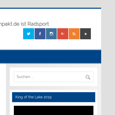
mpakt.de ist Radsport
King of the Lake 2019
Video-
Player