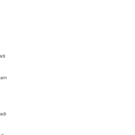
adi
Team
adi