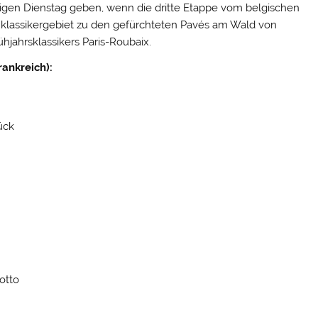
rgigen Dienstag geben, wenn die dritte Etappe vom belgischen
nklassikergebiet zu den gefürchteten Pavés am Wald von
hjahrsklassikers Paris-Roubaix.
Frankreich):
ück
otto