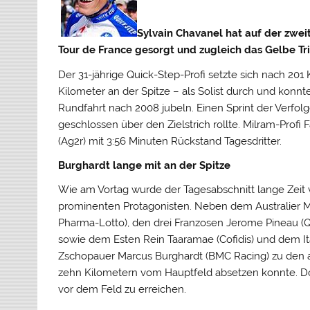
Sylvain Chavanel hat auf der zwei
Tour de France gesorgt und zugleich das Gelbe 
Der 31-jährige Quick-Step-Profi setzte sich nach 20
Kilometer an der Spitze – als Solist durch und konnt
Rundfahrt nach 2008 jubeln.
Einen Sprint der Verfolg
geschlossen über den Zielstrich rollte. Milram-Pr
(Ag2r) mit 3:56 Minuten Rückstand Tagesdritter.
Burghardt lange mit an der Spitze
Wie am Vortag wurde der Tagesabschnitt lange Zeit 
prominenten Protagonisten. Neben dem Australier 
Pharma-Lotto), den drei Franzosen Jerome Pineau (Q
sowie dem Esten Rein Taaramae (Cofidis) und dem It
Zschopauer Marcus Burghardt (BMC Racing) zu den ach
zehn Kilometern vom Hauptfeld absetzen konnte. Doc
vor dem Feld zu erreichen.