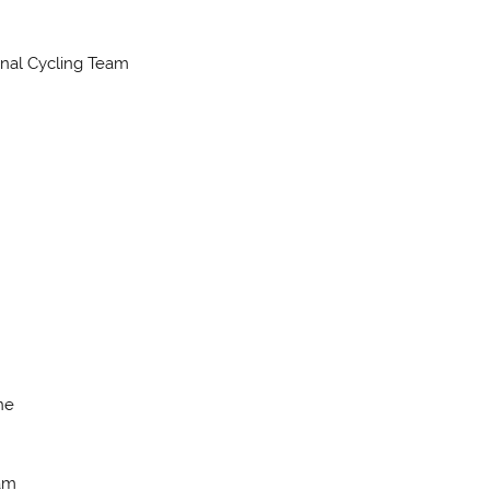
onal Cycling Team
ne
eam