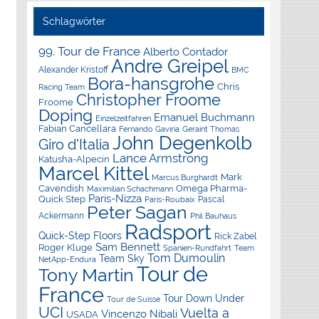
Schlagwörter
99. Tour de France
Alberto Contador
Andre Greipel
Alexander Kristoff
BMC
Bora-hansgrohe
Chris
Racing Team
Christopher Froome
Froome
Doping
Emanuel Buchmann
Einzelzeitfahren
Fabian Cancellara
Geraint Thomas
Fernando Gaviria
John Degenkolb
Giro d'Italia
Lance Armstrong
Katusha-Alpecin
Marcel Kittel
Mark
Marcus Burghardt
Cavendish
Omega Pharma-
Maximilian Schachmann
Paris-Nizza
Quick Step
Pascal
Paris-Roubaix
Peter Sagan
Ackermann
Phil Bauhaus
Radsport
Quick-Step Floors
Rick Zabel
Sam Bennett
Roger Kluge
Spanien-Rundfahrt
Team
Tom Dumoulin
Team Sky
NetApp-Endura
Tour de
Tony Martin
France
Tour Down Under
Tour de Suisse
UCI
Vuelta a
Vincenzo Nibali
USADA