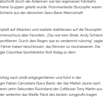
bschnitt durch die Ardennen war bei regenasser Fahrbahn
mehrere Gruppen geteilt wurde. Prominenteste Sturzopfer waren
Schleck aus der dänischen Saxo-Bank-Mannschaft.
mplett auf Attacken und wartete stattdessen auf die Sturzopfer.
enschluss aller Favoriten. „Das war kein Streik. Andy Schleck
 profitieren. Durch den Regen war es verdammt rutschig“, sagte
Fahrer haben beschlossen, das Rennen zu neutralisieren. Die
 sagte Columbia-Sportdirektor Rolf Aldag zu dem
rfolg nach 2008 entgegenfahren und führt in der
er Fabian Cancellara (Saxo Bank), der das Maillot Jaune nach
iteren zehn Sekunden Rückstand der Cottbuser Tony Martin aus
r weiterhin das Weiße Trikot des besten Jungprofis tragen