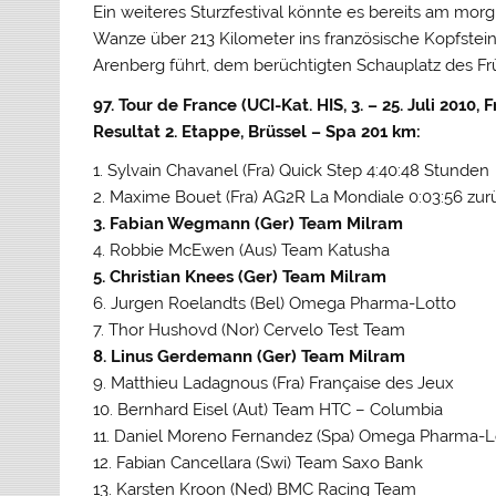
Ein weiteres Sturzfestival könnte es bereits am mo
Wanze über 213 Kilometer ins französische Kopfstei
Arenberg führt, dem berüchtigten Schauplatz des Frü
97. Tour de France (UCI-Kat. HIS, 3. – 25. Juli 2010, 
Resultat 2. Etappe, Brüssel – Spa 201 km:
1. Sylvain Chavanel (Fra) Quick Step 4:40:48 Stunden
2. Maxime Bouet (Fra) AG2R La Mondiale 0:03:56 zur
3. Fabian Wegmann (Ger) Team Milram
4. Robbie McEwen (Aus) Team Katusha
5. Christian Knees (Ger) Team Milram
6. Jurgen Roelandts (Bel) Omega Pharma-Lotto
7. Thor Hushovd (Nor) Cervelo Test Team
8. Linus Gerdemann (Ger) Team Milram
9. Matthieu Ladagnous (Fra) Française des Jeux
10. Bernhard Eisel (Aut) Team HTC – Columbia
11. Daniel Moreno Fernandez (Spa) Omega Pharma-L
12. Fabian Cancellara (Swi) Team Saxo Bank
13. Karsten Kroon (Ned) BMC Racing Team