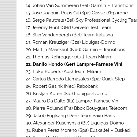
14. Johan Van Summeren (Bel) Garmin – Transitions
15. Jose Joaquin Rojas Gil (Spa) Caisse d’Epargne
16. Serge Pauwels (Bel) Sky Professional Cycling Te
17. Jeremy Hunt (GBr) Cervelo Test Team
18. Stijn Vandenbergh (Bel) Team Katusha
19. Roman Kreuziger (Cze) Liquigas-Doimo
20. Martijn Maaskant (Ned) Garmin – Transitions
21. Thomas Rohregger (Aut) Team Milram
22. Danilo Hondo (Ger) Lampre-Farnese Vini
23. Luke Roberts (Aus) Team Milram
24. Carlos Barredo Llamazales (Spa) Quick Step
25. Robert Gesink (Ned) Rabobank
26. Kristjan Koren (Slo) Liquigas-Doimo
27. Mauro Da Dalto (Ita) Lampre-Farnese Vini
28. Pierre Rolland (Fra) Bbox Bouygues Telecom
29. Jakob Fuglsang (Den) Team Saxo Bank
30. Alexander Kuschynski (Blr) Liquigas-Doimo
31. Ruben Perez Moreno (Spa) Euskaltel – Euskadi