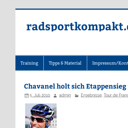
radsportkompakt.
Training
Tipps & Material
Impressum/Kont
Chavanel holt sich Etappensieg
5. Juli 2010
admin
Ergebnisse
,
Tour de Fran