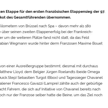
ten Etappe für den ersten französischen Etappensieg der 97.
Trikot des Gesamtführenden übernommen.
1 Kilometern von Brüssel nach Spa – davon mehr als 180
e über seinen zweiten Etappenerfolg bei der Frankreich-
er um die weiteren Plätze fand nicht statt, da das Feld
ofi Fabian Wegmann wurde hinter derm Franzosen Maxime Bouet
von einer Ausreißergruppe bestimmt, diesmal mit durchaus
Matthew Lloyd, dem Belgier Jürgen Roelandts (beide Omega
uick.Step) Sebasitien Turgot (Bbox) und Tagessieger Chavanel
aliener Francesco Gavazzi (Lampre) zählte auch der gebürtige
t Fahrern, die sich auf Initiative von Chavanel bereits nach
h nur der Franzose selber hatte die Beine, um das Ziel noch