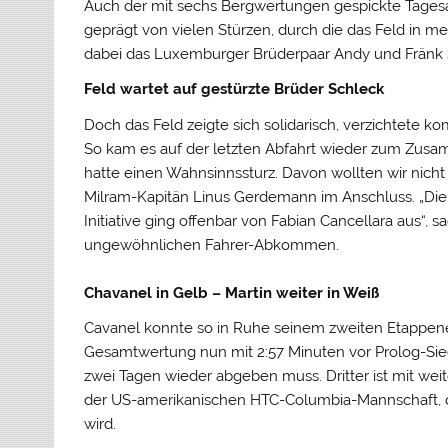
Auch der mit sechs Bergwertungen gespickte Tagesa
geprägt von vielen Stürzen, durch die das Feld in 
dabei das Luxemburger Brüderpaar Andy und Fränk 
Feld wartet auf gestürzte Brüder Schleck
Doch das Feld zeigte sich solidarisch, verzichtete ko
So kam es auf der letzten Abfahrt wieder zum Zusamm
hatte einen Wahnsinnssturz. Davon wollten wir nicht
Milram-Kapitän Linus Gerdemann im Anschluss. „Die 
Initiative ging offenbar von Fabian Cancellara aus“,
ungewöhnlichen Fahrer-Abkommen.
Chavanel in Gelb – Martin weiter in Weiß
Cavanel konnte so in Ruhe seinem zweiten Etappene
Gesamtwertung nun mit 2:57 Minuten vor Prolog-Sieg
zwei Tagen wieder abgeben muss. Dritter ist mit we
der US-amerikanischen HTC-Columbia-Mannschaft, de
wird.