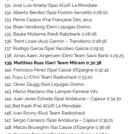
131. José Luis Arrieta (Spa) AG2R La Mondiale
132. Alberto Benítez (Spa) Footon-Servetto 0:28:02
133. Pierre Cazaux (Fra) Française Des Jeux
134. Brian Vandborg (Den) Liquigas-Doimo
135. Bauke Mollema (Ned) Rabobank 0:28:06
136. Trent Lowe (Aus) Garmin – Transitions 0:28:56
137. Rodrigo Garcia (Spa) Xacobeo Galicia 0:29:15
138. Jonas Aaen Jörgensen (Den) Team Saxo Bank 0:29:25
139. Matthias Russ (Ger) Team Milram 0:30:38
140. Francisco Pérez (Spa) Caisse d’Epargne 0:32:42
141. Fuyu Li (Chn) Team Radioshack 0:33:20
142. Oliver Zaugg (Swi) Liquigas-Doimo
143. Marco Marzano (Ita) Lampre-Farnese Vini
144. Juan Javier Estrada (Spa) Andalucia – Cajasur 0:34:30
145 Biel Kadri (Fra) AG2R La Mondiale
146. Ivan Rovny (Rus) Team Radioshack
147. Sergio Carrasco (Spa) Andalucia – Cajasur 0:35:21
148. Marzio Bruseghin (Ita) Caisse d’Epargne 0:36:06