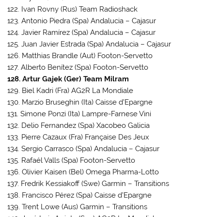
122. Ivan Rovny (Rus) Team Radioshack
123. Antonio Piedra (Spa) Andalucia – Cajasur
124. Javier Ramírez (Spa) Andalucia – Cajasur
125. Juan Javier Estrada (Spa) Andalucia – Cajasur
126. Matthias Brandle (Aut) Footon-Servetto
127. Alberto Benítez (Spa) Footon-Servetto
128. Artur Gajek (Ger) Team Milram
129. Biel Kadri (Fra) AG2R La Mondiale
130. Marzio Bruseghin (Ita) Caisse d’Epargne
131. Simone Ponzi (Ita) Lampre-Farnese Vini
132. Delio Fernandez (Spa) Xacobeo Galicia
133. Pierre Cazaux (Fra) Française Des Jeux
134. Sergio Carrasco (Spa) Andalucia – Cajasur
135. Rafaél Valls (Spa) Footon-Servetto
136. Olivier Kaisen (Bel) Omega Pharma-Lotto
137. Fredrik Kessiakoff (Swe) Garmin – Transitions
138. Francisco Pérez (Spa) Caisse d’Epargne
139. Trent Lowe (Aus) Garmin – Transitions