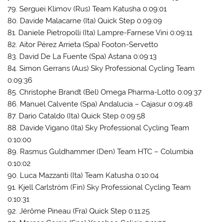
79. Serguei Klimov (Rus) Team Katusha 0:09:01
80. Davide Malacarne (Ita) Quick Step 0:09:09
81. Daniele Pietropolli (Ita) Lampre-Farnese Vini 0:09:11
82. Aitor Pérez Arrieta (Spa) Footon-Servetto
83. David De La Fuente (Spa) Astana 0:09:13
84. Simon Gerrans (Aus) Sky Professional Cycling Team
0:09:36
85. Christophe Brandt (Bel) Omega Pharma-Lotto 0:09:37
86. Manuel Calvente (Spa) Andalucia – Cajasur 0:09:48
87. Dario Cataldo (Ita) Quick Step 0:09:58
88. Davide Vigano (Ita) Sky Professional Cycling Team
0:10:00
89. Rasmus Guldhammer (Den) Team HTC – Columbia
0:10:02
90. Luca Mazzanti (Ita) Team Katusha 0:10:04
91. Kjell Carlström (Fin) Sky Professional Cycling Team
0:10:31
92. Jérôme Pineau (Fra) Quick Step 0:11:25