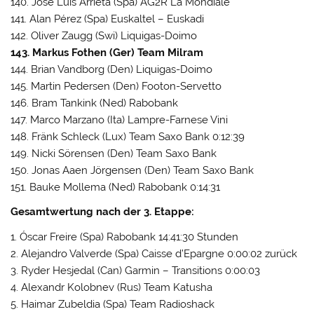
140. José Luis Arrieta (Spa) AG2R La Mondiale
141. Alan Pérez (Spa) Euskaltel – Euskadi
142. Oliver Zaugg (Swi) Liquigas-Doimo
143. Markus Fothen (Ger) Team Milram
144. Brian Vandborg (Den) Liquigas-Doimo
145. Martin Pedersen (Den) Footon-Servetto
146. Bram Tankink (Ned) Rabobank
147. Marco Marzano (Ita) Lampre-Farnese Vini
148. Fränk Schleck (Lux) Team Saxo Bank 0:12:39
149. Nicki Sörensen (Den) Team Saxo Bank
150. Jonas Aaen Jörgensen (Den) Team Saxo Bank
151. Bauke Mollema (Ned) Rabobank 0:14:31
Gesamtwertung nach der 3. Etappe:
1. Óscar Freire (Spa) Rabobank 14:41:30 Stunden
2. Alejandro Valverde (Spa) Caisse d’Epargne 0:00:02 zurück
3. Ryder Hesjedal (Can) Garmin – Transitions 0:00:03
4. Alexandr Kolobnev (Rus) Team Katusha
5. Haimar Zubeldia (Spa) Team Radioshack