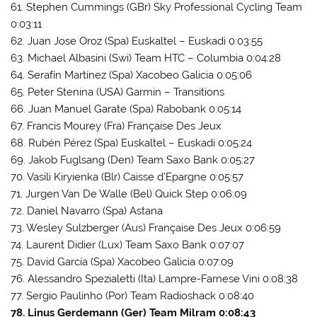
61. Stephen Cummings (GBr) Sky Professional Cycling Team
0:03:11
62. Juan Jose Oroz (Spa) Euskaltel – Euskadi 0:03:55
63. Michael Albasini (Swi) Team HTC – Columbia 0:04:28
64. Serafín Martínez (Spa) Xacobeo Galicia 0:05:06
65. Peter Stenina (USA) Garmin – Transitions
66. Juan Manuel Garate (Spa) Rabobank 0:05:14
67. Francis Mourey (Fra) Française Des Jeux
68. Rubén Pérez (Spa) Euskaltel – Euskadi 0:05:24
69. Jakob Fuglsang (Den) Team Saxo Bank 0:05:27
70. Vasili Kiryienka (Blr) Caisse d’Epargne 0:05:57
71. Jurgen Van De Walle (Bel) Quick Step 0:06:09
72. Daniel Navarro (Spa) Astana
73. Wesley Sulzberger (Aus) Française Des Jeux 0:06:59
74. Laurent Didier (Lux) Team Saxo Bank 0:07:07
75. David García (Spa) Xacobeo Galicia 0:07:09
76. Alessandro Spezialetti (Ita) Lampre-Farnese Vini 0:08:38
77. Sergio Paulinho (Por) Team Radioshack 0:08:40
78. Linus Gerdemann (Ger) Team Milram 0:08:43