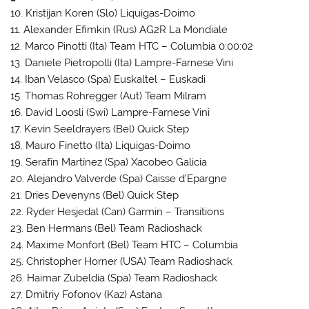
10. Kristijan Koren (Slo) Liquigas-Doimo
11. Alexander Efimkin (Rus) AG2R La Mondiale
12. Marco Pinotti (Ita) Team HTC – Columbia 0:00:02
13. Daniele Pietropolli (Ita) Lampre-Farnese Vini
14. Iban Velasco (Spa) Euskaltel – Euskadi
15. Thomas Rohregger (Aut) Team Milram
16. David Loosli (Swi) Lampre-Farnese Vini
17. Kevin Seeldrayers (Bel) Quick Step
18. Mauro Finetto (Ita) Liquigas-Doimo
19. Serafín Martínez (Spa) Xacobeo Galicia
20. Alejandro Valverde (Spa) Caisse d’Epargne
21. Dries Devenyns (Bel) Quick Step
22. Ryder Hesjedal (Can) Garmin – Transitions
23. Ben Hermans (Bel) Team Radioshack
24. Maxime Monfort (Bel) Team HTC – Columbia
25. Christopher Horner (USA) Team Radioshack
26. Haimar Zubeldia (Spa) Team Radioshack
27. Dmitriy Fofonov (Kaz) Astana