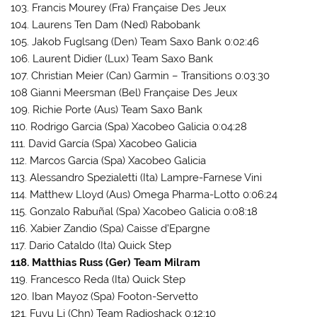
103. Francis Mourey (Fra) Française Des Jeux
104. Laurens Ten Dam (Ned) Rabobank
105. Jakob Fuglsang (Den) Team Saxo Bank 0:02:46
106. Laurent Didier (Lux) Team Saxo Bank
107. Christian Meier (Can) Garmin – Transitions 0:03:30
108 Gianni Meersman (Bel) Française Des Jeux
109. Richie Porte (Aus) Team Saxo Bank
110. Rodrigo Garcia (Spa) Xacobeo Galicia 0:04:28
111. David García (Spa) Xacobeo Galicia
112. Marcos Garcia (Spa) Xacobeo Galicia
113. Alessandro Spezialetti (Ita) Lampre-Farnese Vini
114. Matthew Lloyd (Aus) Omega Pharma-Lotto 0:06:24
115. Gonzalo Rabuñal (Spa) Xacobeo Galicia 0:08:18
116. Xabier Zandio (Spa) Caisse d’Epargne
117. Dario Cataldo (Ita) Quick Step
118. Matthias Russ (Ger) Team Milram
119. Francesco Reda (Ita) Quick Step
120. Iban Mayoz (Spa) Footon-Servetto
121. Fuyu Li (Chn) Team Radioshack 0:12:10