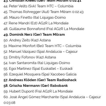
43. Christian Knees (Ger) Team Milram 0:02:41
44. Peter Velits (Svk) Team HTC – Columbia
45. Thomas Rohregger (Aut) Team Milram 0:02:43
46. Mauro Finetto (Ita) Liquigas-Doimo
47. Rene Mandri (Est) AG2R La Mondiale
48. Guillaume Bonnafond (Fra) AG2R La Mondiale
49. Dominik Nerz (Ger) Team Milram
50. Andrey Zeits (Kaz) Astana
51. Maxime Monfort (Bel) Team HTC – Columbia
52. Manuel Vázquez (Spa) Andalucia – Cajasur
53. Dmitriy Fofonov (Kaz) Astana
54. Ivan Santaromita (Ita) Liquigas-Doimo
55. Egoi Martínez (Spa) Euskaltel – Euskadi
56. Ezequiel Mosquera (Spa) Xacobeo Galicia
57. Andreas Klöden (Ger) Team Radioshack
58. Grischa Niermann (Ger) Rabobank
59. Hubert Dupont (Fra) AG2R La Mondiale
60. José Ángel Gómez Marchante (Spa) Andalucia – Cajasur
0:03:08