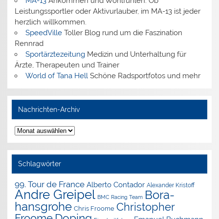
MA-13
Ankommen und Wohlfühlen: Ob
Leistungssportler oder Aktivurlauber, im MA-13 ist jeder
herzlich willkommen.
SpeedVille
Toller Blog rund um die Faszination
Rennrad
Sportärztezeitung
Medizin und Unterhaltung für
Ärzte, Therapeuten und Trainer
World of Tana Hell
Schöne Radsportfotos und mehr
Nachrichten-Archiv
Nachrichten-
Archiv
Schlagwörter
99. Tour de France
Alberto Contador
Alexander Kristoff
Andre Greipel
Bora-
BMC Racing Team
hansgrohe
Christopher
Chris Froome
Doping
Froome