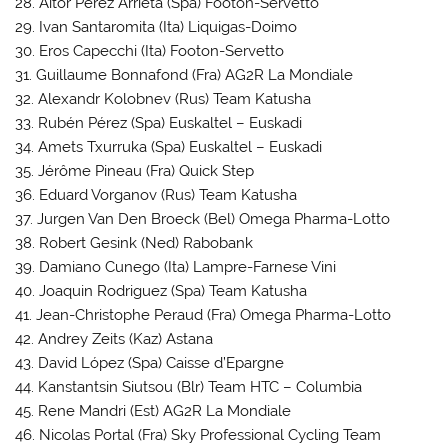
28. Aitor Pérez Arrieta (Spa) Footon-Servetto
29. Ivan Santaromita (Ita) Liquigas-Doimo
30. Eros Capecchi (Ita) Footon-Servetto
31. Guillaume Bonnafond (Fra) AG2R La Mondiale
32. Alexandr Kolobnev (Rus) Team Katusha
33. Rubén Pérez (Spa) Euskaltel – Euskadi
34. Amets Txurruka (Spa) Euskaltel – Euskadi
35. Jérôme Pineau (Fra) Quick Step
36. Eduard Vorganov (Rus) Team Katusha
37. Jurgen Van Den Broeck (Bel) Omega Pharma-Lotto
38. Robert Gesink (Ned) Rabobank
39. Damiano Cunego (Ita) Lampre-Farnese Vini
40. Joaquin Rodriguez (Spa) Team Katusha
41. Jean-Christophe Peraud (Fra) Omega Pharma-Lotto
42. Andrey Zeits (Kaz) Astana
43. David López (Spa) Caisse d’Epargne
44. Kanstantsin Siutsou (Blr) Team HTC – Columbia
45. Rene Mandri (Est) AG2R La Mondiale
46. Nicolas Portal (Fra) Sky Professional Cycling Team