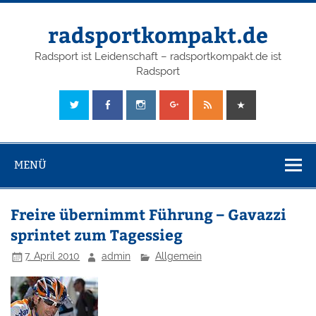
radsportkompakt.de
Radsport ist Leidenschaft – radsportkompakt.de ist
Radsport
MENÜ
Freire übernimmt Führung – Gavazzi
sprintet zum Tagessieg
7. April 2010
admin
Allgemein