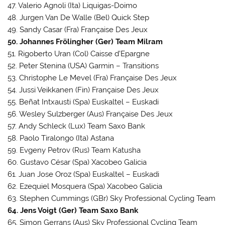
47. Valerio Agnoli (Ita) Liquigas-Doimo
48. Jurgen Van De Walle (Bel) Quick Step
49. Sandy Casar (Fra) Française Des Jeux
50. Johannes Frölingher (Ger) Team Milram
51. Rigoberto Uran (Col) Caisse d’Epargne
52. Peter Stenina (USA) Garmin – Transitions
53. Christophe Le Mevel (Fra) Française Des Jeux
54. Jussi Veikkanen (Fin) Française Des Jeux
55. Beñat Intxausti (Spa) Euskaltel – Euskadi
56. Wesley Sulzberger (Aus) Française Des Jeux
57. Andy Schleck (Lux) Team Saxo Bank
58. Paolo Tiralongo (Ita) Astana
59. Evgeny Petrov (Rus) Team Katusha
60. Gustavo César (Spa) Xacobeo Galicia
61. Juan Jose Oroz (Spa) Euskaltel – Euskadi
62. Ezequiel Mosquera (Spa) Xacobeo Galicia
63. Stephen Cummings (GBr) Sky Professional Cycling Team
64. Jens Voigt (Ger) Team Saxo Bank
65. Simon Gerrans (Aus) Sky Professional Cycling Team