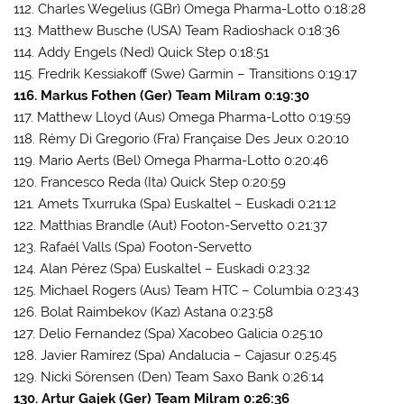
112. Charles Wegelius (GBr) Omega Pharma-Lotto 0:18:28
113. Matthew Busche (USA) Team Radioshack 0:18:36
114. Addy Engels (Ned) Quick Step 0:18:51
115. Fredrik Kessiakoff (Swe) Garmin – Transitions 0:19:17
116. Markus Fothen (Ger) Team Milram 0:19:30
117. Matthew Lloyd (Aus) Omega Pharma-Lotto 0:19:59
118. Rémy Di Gregorio (Fra) Française Des Jeux 0:20:10
119. Mario Aerts (Bel) Omega Pharma-Lotto 0:20:46
120. Francesco Reda (Ita) Quick Step 0:20:59
121. Amets Txurruka (Spa) Euskaltel – Euskadi 0:21:12
122. Matthias Brandle (Aut) Footon-Servetto 0:21:37
123. Rafaél Valls (Spa) Footon-Servetto
124. Alan Pérez (Spa) Euskaltel – Euskadi 0:23:32
125. Michael Rogers (Aus) Team HTC – Columbia 0:23:43
126. Bolat Raimbekov (Kaz) Astana 0:23:58
127. Delio Fernandez (Spa) Xacobeo Galicia 0:25:10
128. Javier Ramírez (Spa) Andalucia – Cajasur 0:25:45
129. Nicki Sörensen (Den) Team Saxo Bank 0:26:14
130. Artur Gajek (Ger) Team Milram 0:26:36