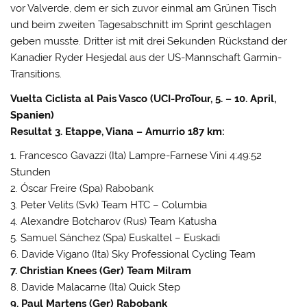
vor Valverde, dem er sich zuvor einmal am Grünen Tisch
und beim zweiten Tagesabschnitt im Sprint geschlagen
geben musste. Dritter ist mit drei Sekunden Rückstand der
Kanadier Ryder Hesjedal aus der US-Mannschaft Garmin-
Transitions.
Vuelta Ciclista al Pais Vasco (UCI-ProTour, 5. – 10. April,
Spanien)
Resultat 3. Etappe, Viana – Amurrio 187 km:
1. Francesco Gavazzi (Ita) Lampre-Farnese Vini 4:49:52
Stunden
2. Óscar Freire (Spa) Rabobank
3. Peter Velits (Svk) Team HTC – Columbia
4. Alexandre Botcharov (Rus) Team Katusha
5. Samuel Sánchez (Spa) Euskaltel – Euskadi
6. Davide Vigano (Ita) Sky Professional Cycling Team
7. Christian Knees (Ger) Team Milram
8. Davide Malacarne (Ita) Quick Step
9. Paul Martens (Ger) Rabobank