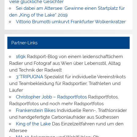
viele glückliche Gesichter
Sei dabei am Attersee: Gewinne einen Startplatz für
den „King of the Lake“ 2019
Vittorio Brumotti umkurvt Frankfurter Wolkenkratzer
Partner-Links
169k
Radsport-Blog von einem leidenschaftlichem
Radler und Fotograf aus Wien über Lebensstil, Alltag
und Technik der Radwelt
3*TRIPUGNA
Spezialist für individuelle Vereinstrikots
und Teambekleidung für Radsportler, Triathleten und
Läufer
Christopher Jobb – Radsportfotos
Radsportfotos,
Radsportfotos und noch mehr Radsportfotos
Frankenstein Bikes
Individuelle Renn-, Triathlonräder
und handgefertigte Carbonlaufräder aus Südhessen
King of the Lake
Das Einzelzeitfahren rund um den
Attersee