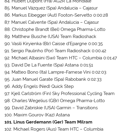
84. Hubert Dupont (Fra) AG2R La Mondiale
85. Manuel Vázquez (Spa) Andalucia – Cajasur
86. Markus Eibegger (Aut) Footon-Servetto 0:00:28
87. Manuel Calvente (Spa) Andalucia – Cajasur
88. Christophe Brandt (Bel) Omega Pharma-Lotto
89. Matthew Busche (USA) Team Radioshack
90. Vasili Kiryienka (Blr) Caisse d’Epargne 0:00:35
91. Sergio Paulinho (Por) Team Radioshack 0:00:42
92. Michael Albasini (Swi) Team HTC – Columbia 0:01:47
93. David De La Fuente (Spa) Astana 0:01:51
94. Matteo Bono (Ita) Lampre-Farnese Vini 0:02:03
95. Juan Manuel Garate (Spa) Rabobank 0:02:33
96. Addy Engels (Ned) Quick Step
97. Kjell Carlström (Fin) Sky Professional Cycling Team
98. Charles Wegelius (GBr) Omega Pharma-Lotto
99. David Zabriskie (USA) Garmin – Transitions
100. Maxim Gourov (Kaz) Astana
101. Linus Gerdemann (Ger) Team Milram
102. Michael Rogers (Aus) Team HTC – Columbia