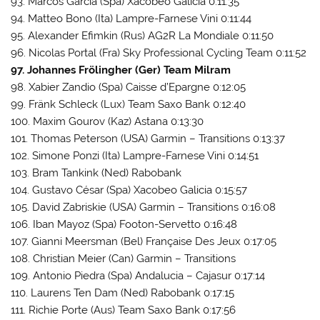
93. Marcos Garcia (Spa) Xacobeo Galicia 0:11:35
94. Matteo Bono (Ita) Lampre-Farnese Vini 0:11:44
95. Alexander Efimkin (Rus) AG2R La Mondiale 0:11:50
96. Nicolas Portal (Fra) Sky Professional Cycling Team 0:11:52
97. Johannes Frölingher (Ger) Team Milram
98. Xabier Zandio (Spa) Caisse d’Epargne 0:12:05
99. Fränk Schleck (Lux) Team Saxo Bank 0:12:40
100. Maxim Gourov (Kaz) Astana 0:13:30
101. Thomas Peterson (USA) Garmin – Transitions 0:13:37
102. Simone Ponzi (Ita) Lampre-Farnese Vini 0:14:51
103. Bram Tankink (Ned) Rabobank
104. Gustavo César (Spa) Xacobeo Galicia 0:15:57
105. David Zabriskie (USA) Garmin – Transitions 0:16:08
106. Iban Mayoz (Spa) Footon-Servetto 0:16:48
107. Gianni Meersman (Bel) Française Des Jeux 0:17:05
108. Christian Meier (Can) Garmin – Transitions
109. Antonio Piedra (Spa) Andalucia – Cajasur 0:17:14
110. Laurens Ten Dam (Ned) Rabobank 0:17:15
111. Richie Porte (Aus) Team Saxo Bank 0:17:56