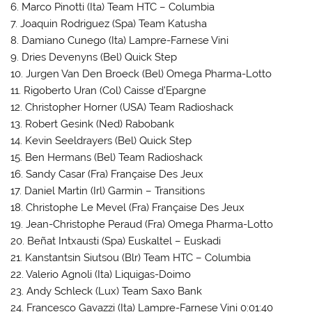
6. Marco Pinotti (Ita) Team HTC – Columbia
7. Joaquin Rodriguez (Spa) Team Katusha
8. Damiano Cunego (Ita) Lampre-Farnese Vini
9. Dries Devenyns (Bel) Quick Step
10. Jurgen Van Den Broeck (Bel) Omega Pharma-Lotto
11. Rigoberto Uran (Col) Caisse d’Epargne
12. Christopher Horner (USA) Team Radioshack
13. Robert Gesink (Ned) Rabobank
14. Kevin Seeldrayers (Bel) Quick Step
15. Ben Hermans (Bel) Team Radioshack
16. Sandy Casar (Fra) Française Des Jeux
17. Daniel Martin (Irl) Garmin – Transitions
18. Christophe Le Mevel (Fra) Française Des Jeux
19. Jean-Christophe Peraud (Fra) Omega Pharma-Lotto
20. Beñat Intxausti (Spa) Euskaltel – Euskadi
21. Kanstantsin Siutsou (Blr) Team HTC – Columbia
22. Valerio Agnoli (Ita) Liquigas-Doimo
23. Andy Schleck (Lux) Team Saxo Bank
24. Francesco Gavazzi (Ita) Lampre-Farnese Vini 0:01:40