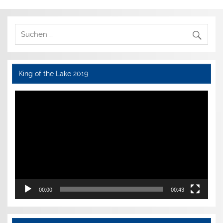
King of the Lake 2019
Video-
Player
00:00
00:43