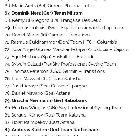
66. Mario Aerts (Bel) Omega Pharma-Lotto
67. Dominik Nerz (Ger) Team Milram
68. Rémy Di Gregorio (Fra) Française Des Jeux
69. Thomas Löfkvist (Swe) Sky Professional Cycling Team
70. Daniel Martin (Irl) Garmin – Transitions
71. Rasmus Guldhammer (Den) Team HTC – Columbia
72. José Ángel Gómez Marchante (Spa) Andalucia – Cajasur
73. Egoi Martínez (Spa) Euskaltel – Euskadi
74. Sylvain Calzati (Fra) Sky Professional Cycling Team
75. Thomas Peterson (USA) Garmin – Transitions
76. Luca Mazzanti (Ita) Team Katusha
77. David Arroyo (Spa) Caisse d’Epargne
78. Daniel Navarro (Spa) Astana
79. Grischa Niermann (Ger) Rabobank
80. Bradley Wiggins (GBr) Sky Professional Cycling Team
81. Serguei Klimov (Rus) Team Katusha
82. Bolat Raimbekov (Kaz) Astana
83. Andreas Klöden (Ger) Team Radioshack