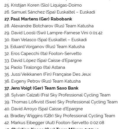
25. Kristijan Koren (Slo) Liquigas-Doimo
26. Samuel Sánchez (Spa) Euskaltel – Euskadi
27. Paul Martens (Ger) Rabobank
28. Alexandre Botcharov (Rus) Team Katusha
29. David Loosli (Swi) Lampre-Farnese Vini 0:01:42
30. Iban Velasco (Spa) Euskaltel – Euskadi
31. Eduard Vorganov (Rus) Team Katusha
32. Eros Capecchi (Ita) Footon-Servetto
33. David López (Spa) Caisse d’Epargne
34. Paolo Tiralongo (Ita) Astana
35. Jussi Veikkanen (Fin) Française Des Jeux
36. Evgeny Petrov (Rus) Team Katusha
37. Jens Voigt (Ger) Team Saxo Bank
38. Sylvain Calzati (Fra) Sky Professional Cycling Team
39. Thomas Löfkvist (Swe) Sky Professional Cycling Team
40. David Arroyo (Spa) Caisse d’Epargne
41. Bradley Wiggins (GBr) Sky Professional Cycling Team
42. Markus Eibegger (Aut) Footon-Servetto 0:02:08