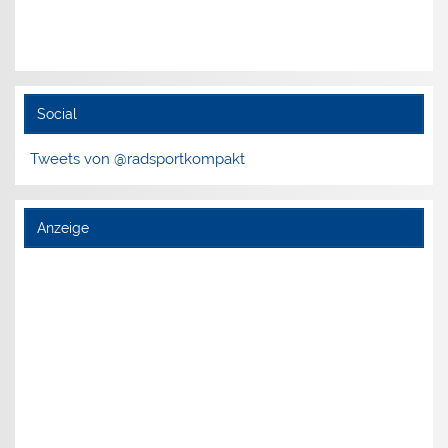
Social
Tweets von @radsportkompakt
Anzeige