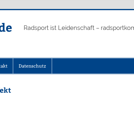
de
Radsport ist Leidenschaft – radsportko
akt
Datenschutz
fekt