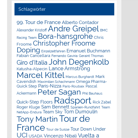
Schlagwörter
99. Tour de France
Alberto Contador
Andre Greipel
Alexander Kristoff
BMC
Bora-hansgrohe
Chris
Racing Team
Christopher Froome
Froome
Doping
Emanuel Buchmann
Einzelzeitfahren
Fabian Cancellara
Geraint Thomas
Fernando Gaviria
John Degenkolb
Giro d'Italia
Lance Armstrong
Katusha-Alpecin
Marcel Kittel
Mark
Marcus Burghardt
Cavendish
Omega Pharma-
Maximilian Schachmann
Paris-Nizza
Quick Step
Pascal
Paris-Roubaix
Peter Sagan
Ackermann
Phil Bauhaus
Radsport
Quick-Step Floors
Rick Zabel
Sam Bennett
Roger Kluge
Spanien-Rundfahrt
Team
Tom Dumoulin
Team Sky
NetApp-Endura
Tour de
Tony Martin
France
Tour Down Under
Tour de Suisse
UCI
Vuelta a
Vincenzo Nibali
USADA