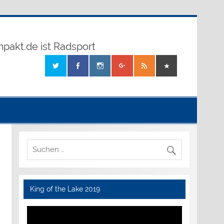
mpakt.de ist Radsport
King of the Lake 2019
Video-
Player