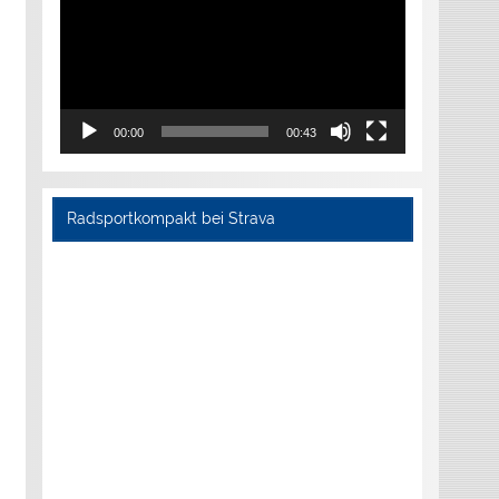
00:00
00:43
Radsportkompakt bei Strava