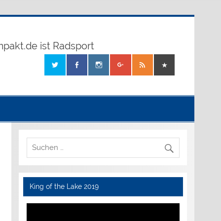
mpakt.de ist Radsport
King of the Lake 2019
Video-
Player