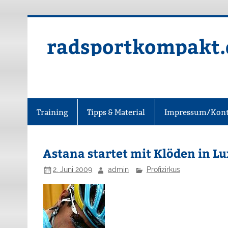
radsportkompakt.
Training
Tipps & Material
Impressum/Kont
Astana startet mit Klöden in 
2. Juni 2009
admin
Profizirkus