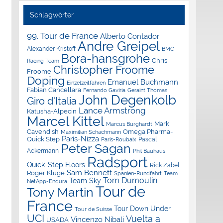
Schlagwörter
99. Tour de France
Alberto Contador
Andre Greipel
Alexander Kristoff
BMC
Bora-hansgrohe
Chris
Racing Team
Christopher Froome
Froome
Doping
Emanuel Buchmann
Einzelzeitfahren
Fabian Cancellara
Geraint Thomas
Fernando Gaviria
John Degenkolb
Giro d'Italia
Lance Armstrong
Katusha-Alpecin
Marcel Kittel
Mark
Marcus Burghardt
Cavendish
Omega Pharma-
Maximilian Schachmann
Paris-Nizza
Quick Step
Pascal
Paris-Roubaix
Peter Sagan
Ackermann
Phil Bauhaus
Radsport
Quick-Step Floors
Rick Zabel
Sam Bennett
Roger Kluge
Spanien-Rundfahrt
Team
Tom Dumoulin
Team Sky
NetApp-Endura
Tour de
Tony Martin
France
Tour Down Under
Tour de Suisse
UCI
Vuelta a
Vincenzo Nibali
USADA