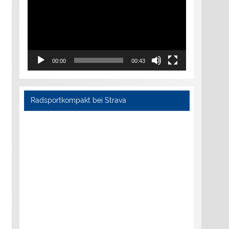
00:00
00:43
Radsportkompakt bei Strava