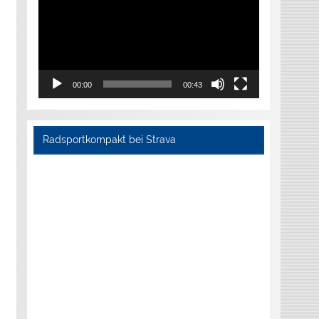
00:00
00:43
Radsportkompakt bei Strava