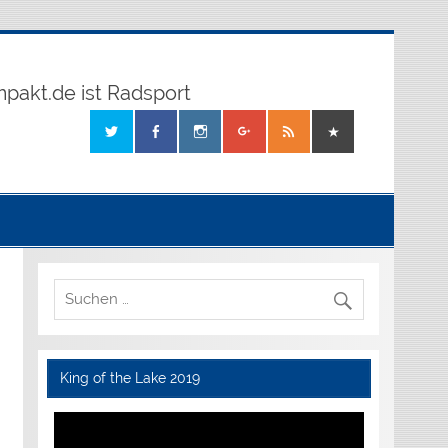
mpakt.de ist Radsport
King of the Lake 2019
Video-
Player