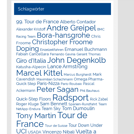
Schlagwörter
99. Tour de France
Alberto Contador
Andre Greipel
Alexander Kristoff
BMC
Bora-hansgrohe
Chris
Racing Team
Christopher Froome
Froome
Doping
Emanuel Buchmann
Einzelzeitfahren
Fabian Cancellara
Geraint Thomas
Fernando Gaviria
John Degenkolb
Giro d'Italia
Lance Armstrong
Katusha-Alpecin
Marcel Kittel
Mark
Marcus Burghardt
Cavendish
Omega Pharma-
Maximilian Schachmann
Paris-Nizza
Quick Step
Pascal
Paris-Roubaix
Peter Sagan
Ackermann
Phil Bauhaus
Radsport
Quick-Step Floors
Rick Zabel
Sam Bennett
Roger Kluge
Spanien-Rundfahrt
Team
Tom Dumoulin
Team Sky
NetApp-Endura
Tour de
Tony Martin
France
Tour Down Under
Tour de Suisse
UCI
Vuelta a
Vincenzo Nibali
USADA