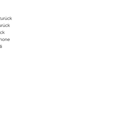
zurück
urück
ück
phone
di