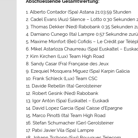
Abschliessende Gesamtwertung:
1. Alberto Contador (Spa) Astana 21:03:59 Stunden
2. Cadel Evans (Aus) Silence – Lotto 0:30 Sekunden 
3. Thomas Dekker (Ned) Rabobank 0:35 Sekunden z
4. Damiano Cunego (Ita) Lampre 0:57 Sekundne zur
5. Maxime Monfort (Bel) Cofidis – Le Crédit par Télé
6. Mikel Astarloza Chaurreau (Spa) Euskaltel – Euska
7. Kim Kirchen (Lux) Team High Road
8. Sandy Casar (Fra) Française des Jeux
9. Ezequiel Mosquera Miguez (Spa) Karpin Galicia
10. Frank Schleck (Lux) Team CSC
11. Davide Rebellin (Ita) Gerolsteiner
12. Robert Gesink (Ned) Rabobank
13. Igor Antón (Spa) Euskaltel – Euskadi
14. David Lopez Garcia (Spa) Caisse d’Epargne
15. Marco Pinotti (Ita) Team High Road
16. Stefan Schumacher (Ger) Gerolsteiner
17. Patxi Javier Vila (Spa) Lampre
18. Johann Tschopp (Swi) Bouygues Telecom