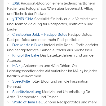
169k
Radsport-Blog von einem leidenschaftlichem
Radler und Fotograf aus Wien über Lebensstil, Alltag
und Technik der Radwelt
3*TRIPUGNA
Spezialist für individuelle Vereinstrikots
und Teambekleidung für Radsportler, Triathleten und
Läufer
Christopher Jobb – Radsportfotos
Radsportfotos,
Radsportfotos und noch mehr Radsportfotos
Frankenstein Bikes
Individuelle Renn-, Triathlonräder
und handgefertigte Carbonlaufräder aus Südhessen
King of the Lake
Das Einzelzeitfahren rund um den
Attersee
MA-13
Ankommen und Wohlfühlen: Ob
Leistungssportler oder Aktivurlauber, im MA-13 ist jeder
herzlich willkommen.
SpeedVille
Toller Blog rund um die Faszination
Rennrad
Sportärztezeitung
Medizin und Unterhaltung für
Ärzte, Therapeuten und Trainer
World of Tana Hell
Schöne Radsportfotos und mehr