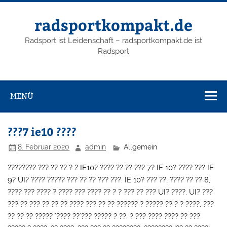
radsportkompakt.de
Radsport ist Leidenschaft – radsportkompakt.de ist
Radsport
MENÜ
???7 ie10 ????
8. Februar 2020
admin
Allgemein
???????? ??? ?? ?? ? ? IE10? ???? ?? ?? ??? 7? IE 10? ???? ??? IE
9? UI? ???? ????? ??? ?? ?? ??? ???. IE 10? ??? ??, ???? ?? ?? 8,
???? ??? ???? ? ???? ??? ???? ?? ? ? ??? ?? ??? UI? ????. UI? ???
??? ?? ??? ?? ?? ?? ???? ??? ?? ?? ?????? ? ????? ?? ? ? ????. ???
?? ?? ?? ????? `???? ??`??? ????? ? ??. ? ??? ???? ???? ?? ???