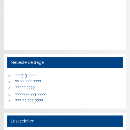
Neueste Beiträge
???3 3 ????
?? ?? ??? ????
????? ????
??????? ??1 ????
??? ?? ??? ????
Lesezeichen