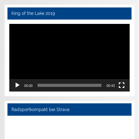
King of the Lake 2019
Video-
Player
00:00
00:43
Radsportkompakt bei Strava